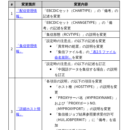
変更箇所
変更内容
#
「配信管理情
EBCDICセット（CHARTYPE）
の「備考」の
1
報」
記述を変更
EBCDICセット（CHANGETYPE）
の「備
考」の記述を変更
集信形態（RCVTYPE）
の説明を変更
「設定時の注意点」の以下の記述を変更
「集信管理情
「異常時の処置」の説明を変更
2
報」
「集信ファイル名」の
「表2.5 ファイル
命名規則」
を変更
「設定時の注意点」の以下の記述を訂正
「中国語データを集信する場合」の説明
を訂正
「各項目の説明」の以下の項目を変更
ホスト種（HOSTTYPE）
の説明を変
更
PROXYサーバ名（MYPROXYNAME）
および
PROXYポートNO.
「詳細ホスト情
（MYPROXYPORT）
の説明を変更
3
報」
集信後ジョブ結果参照要求受付許可
（HULJOBPERMIT）
に「備考」を追
加