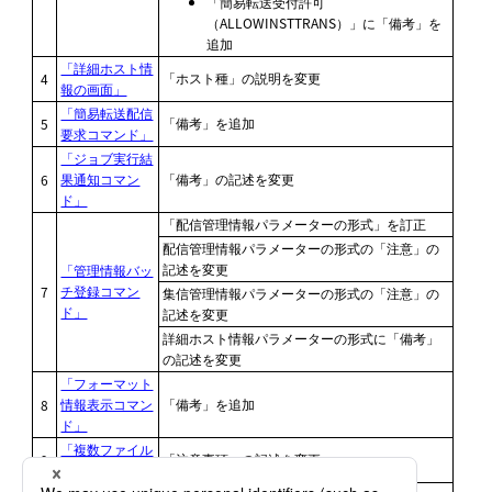
簡易転送受付許可
（ALLOWINSTTRANS）
に「備考」を
追加
「詳細ホスト情
「ホスト種」の説明を変更
4
報の画面」
「簡易転送配信
「備考」を追加
5
要求コマンド」
「ジョブ実行結
果通知コマン
「備考」の記述を変更
6
ド」
「配信管理情報パラメーターの形式」を訂正
配信管理情報パラメーターの形式の「注意」の
記述を変更
「管理情報バッ
チ登録コマン
7
集信管理情報パラメーターの形式の「注意」の
ド」
記述を変更
詳細ホスト情報パラメーターの形式に「備考」
の記述を変更
「フォーマット
情報表示コマン
「備考」を追加
8
ド」
「複数ファイル
「注意事項」の記述を変更
9
結合コマンド」