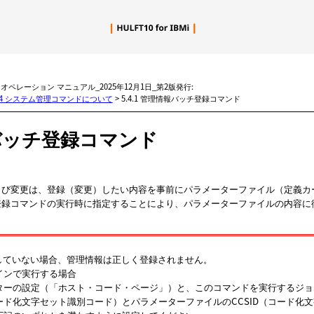
メイン コンテンツにスキップ
BMi オペレーション マニュアル_2025年12月1日_第2版発行:
.4 システム管理コマンドについて
>
5.4.1 管理情報バッチ登録コマンド
バッチ登録コマンド
よび変更は、登録（変更）したい内容を事前にパラメーターファイル（定義カ
登録コマンドの実行時に指定することにより、パラメーターファイルの内容に
していない場合、管理情報は正しく登録されません。
インで実行する場合
ターの設定（「ホスト・コード・ページ」）と、このコマンドを実行するジョ
コード化文字セット識別コード）とパラメーターファイルのCCSID（コード化