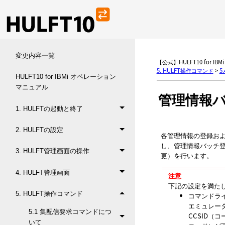
変更内容一覧
【公式】HULFT10 for I
5. HULFT操作コマンド
>
5
HULFT10 for IBMi オペレーション
マニュアル
管理情報
1. HULFTの起動と終了
2. HULFTの設定
各管理情報の登録お
し、管理情報バッチ
3. HULFT管理画面の操作
更）を行います。
4. HULFT管理画面
注意
下記の設定を満た
5. HULFT操作コマンド
コマンドラ
エミュレー
5.1 集配信要求コマンドにつ
CCSID（
いて