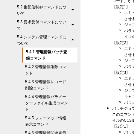
コード）が
【設定1】
5.2 集配信制御コマンドにつ
エミ
いて
させ
5.3 要求受付コマンドについ
ジョ
て
パラ
イル
5.4 システム管理コマンドに
【設定2】
ついて
エミ
5.4.1 管理情報バッチ登
させ
録コマンド
ジョ
パラ
5.4.2 管理情報削除コマ
【設定3】
ンド
エミ
5.4.3 管理情報レコード
させ
削除コマンド
ジョ
キャ
5.4.4 管理情報パラメー
パラ
ターファイル生成コマン
バッチジョ
ド
このコマン
5.4.5 フォーマット情報
イルのCC
表示コマンド
【設定1】
バッ
5.4.6 管理情報関連表示