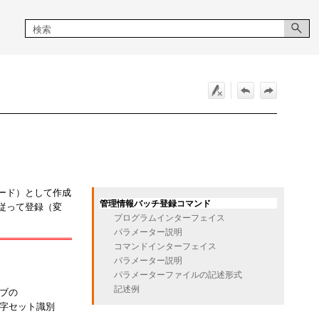
ード）として作成
管理情報バッチ登録コマンド
従って登録（変
プログラムインターフェイス
パラメーター説明
コマンドインターフェイス
パラメーター説明
パラメーターファイルの記述形式
記述例
ブの
文字セット識別