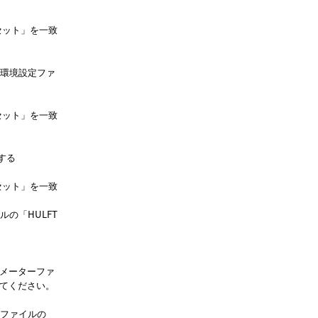
セット
を一致
作環境設定ファ
セット
を一致
する
セット
を一致
イルの
HULFT
ラメーターファ
してください。
定ファイルの