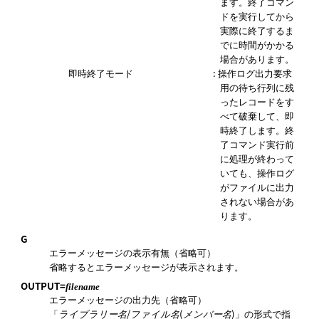
ます。終了コマン
ドを実行してから
実際に終了するま
でに時間がかかる
場合があります。
即時終了モード
: 操作ログ出力要求
用の待ち行列に残
ったレコードをす
べて破棄して、即
時終了します。終
了コマンド実行前
に処理が終わって
いても、操作ログ
がファイルに出力
されない場合があ
ります。
G
エラーメッセージの表示有無（省略可）
省略するとエラーメッセージが表示されます。
OUTPUT=
filename
エラーメッセージの出力先（省略可）
「
/
(
)」の形式で指
ライブラリー名
ファイル名
メンバー名