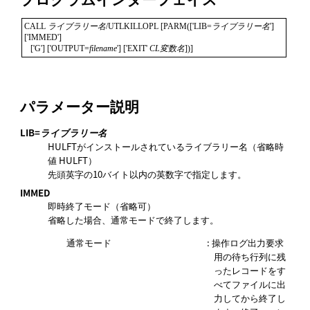
CALL 
ライブラリー名
/UTLKILLOPL [PARM(['LIB=
ライブラリー名
'] 
['IMMED']

   ['G'] ['OUTPUT=
filename
'] ['EXIT' 
CL変数名
])]
パラメーター説明
LIB=
ライブラリー名
HULFTがインストールされているライブラリー名（省略時
値 HULFT）
先頭英字の10バイト以内の英数字で指定します。
IMMED
即時終了モード（省略可）
省略した場合、通常モードで終了します。
通常モード
: 操作ログ出力要求
用の待ち行列に残
ったレコードをす
べてファイルに出
力してから終了し