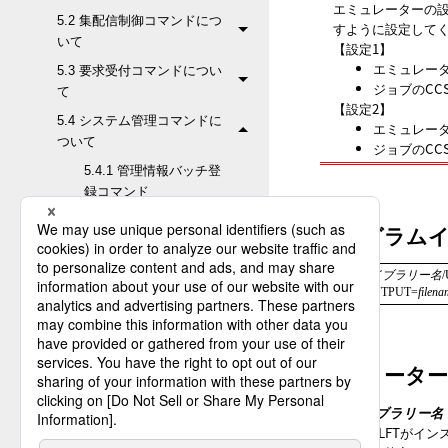
エミュレーターの設
5.2 集配信制御コマンドにつ
すように設定して
いて
【設定1】
エミュレー
5.3 要求受付コマンドについ
ジョブのCC
て
【設定2】
5.4 システム管理コマンドに
エミュレー
ついて
ジョブのCC
5.4.1 管理情報バッチ登
録コマンド
5.4.2 管理情報削除コマ
プログラム
ンド
5.4.3 管理情報レコード
CALL 
ライブラリー名
/
削除コマンド
   ['G'] ['OUTPUT=
filena
5.4.4 管理情報パラメー
ターファイル生成コマン
ド
パラメーター
5.4.5 フォーマット情報
LIB=
表示コマンド
ライブラリー名
HULFTがイ
5.4.6 管理情報関連表示