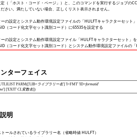
定（「ホスト・コード・ページ」）と、このコマンドを実行するジョブのCC
ください。満たしていない場合、正しくリスト表示されません。
ターの設定とシステム動作環境設定ファイルの
HULFTキャラクターセット
SID（コード化文字セット識別コード）に65535を設定する
ターの設定とシステム動作環境設定ファイル
HULFTキャラクターセット
を
SID（コード化文字セット識別コード）とシステム動作環境設定ファイルの
インターフェイス
UTLILIST PARM(['LIB=
ライブラリー名
'] 'I=FMT' 'ID=
formatid
'

me
'] ['EXIT' 
CL変数名
])
説明
ンストールされているライブラリー名（省略時値 HULFT）