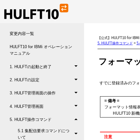
変更内容一覧
【公式】HULFT10 for I
5. HULFT操作コマンド
>
5
HULFT10 for IBMi オペレーション
マニュアル
フォーマ
1. HULFTの起動と終了
2. HULFTの設定
すでに登録済みのフォ
3. HULFT管理画面の操作
= 備考 =
フォーマット情報
4. HULFT管理画面
HULFT10
新機
5. HULFT操作コマンド
5.1 集配信要求コマンドにつ
注意
いて