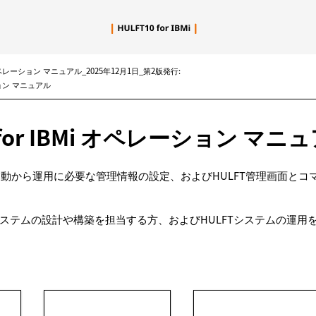
メイン コンテンツにスキップ
i オペレーション マニュアル_2025年12月1日_第2版発行:
ーション マニュアル
0 for IBMi オペレーション マニ
の起動から運用に必要な管理情報の設定、およびHULFT管理画面と
ステムの設計や構築を担当する方、およびHULFTシステムの運用