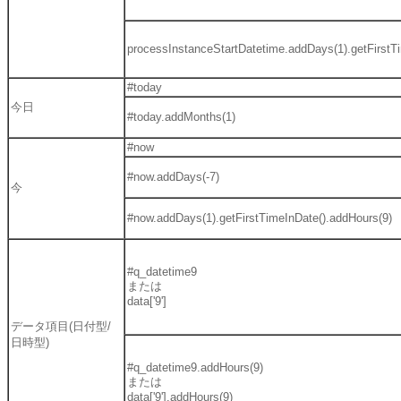
processInstanceStartDatetime.addDays(1).getFirstT
#today
今日
#today.addMonths(1)
#now
#now.addDays(-7)
今
#now.addDays(1).getFirstTimeInDate().addHours(9)
#q_datetime9
または
data['9']
データ項目(日付型/
日時型)
#q_datetime9.addHours(9)
または
data['9'].addHours(9)