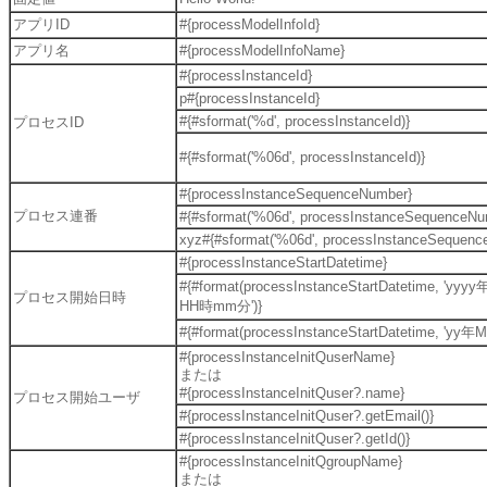
アプリID
#{processModelInfoId}
アプリ名
#{processModelInfoName}
#{processInstanceId}
p#{processInstanceId}
#{#sformat('%d', processInstanceId)}
プロセスID
#{#sformat('%06d', processInstanceId)}
#{processInstanceSequenceNumber}
プロセス連番
#{#sformat('%06d', processInstanceSequenceNu
xyz#{#sformat('%06d', processInstanceSequenc
#{processInstanceStartDatetime}
#{#format(processInstanceStartDatetime, 'y
プロセス開始日時
HH時mm分')}
#{#format(processInstanceStartDatetime, 'yy年M
#{processInstanceInitQuserName}
または
#{processInstanceInitQuser?.name}
プロセス開始ユーザ
#{processInstanceInitQuser?.getEmail()}
#{processInstanceInitQuser?.getId()}
#{processInstanceInitQgroupName}
または