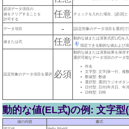
必須データ項目の
任意
値をクリアすることを
チェックを入れた場合、[必須]
許可する
-
データ項目
[設定対象のデータ項目を選択]
動的な値または演算式(EL式)を
任意
値または式
指定できる動的な値および演算
動的な値または演算結果を保存
選択可能なデータ項目のデータ
件名
必須
文字型: 文字(単一行、複数
設定対象のデータ項目を選択
数値型: 数値
選択型: 選択(ラジオボ
日付型: 日付(年月日、年
日時型: 日時
動的な値(EL式)の例: 文字型
値の内容
書式
固定値
Hello World!