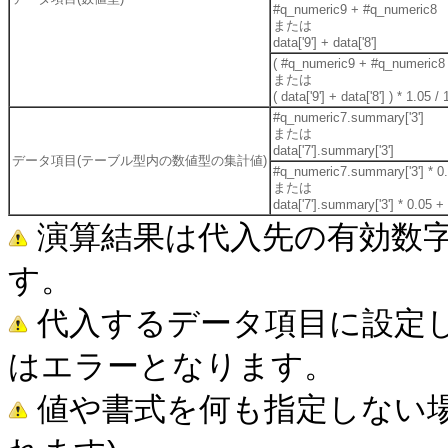
#q_numeric9 + #q_numeric8
または
data['9'] + data['8']
( #q_numeric9 + #q_numeric8 )
または
( data['9'] + data['8'] ) * 1.05 / 
#q_numeric7.summary['3']
または
data['7'].summary['3']
データ項目(テーブル型内の数値型の集計値)
#q_numeric7.summary['3'] * 0
または
data['7'].summary['3'] * 0.05 +
演算結果は代入先の有効数
す。
代入するデータ項目に設定し
はエラーとなります。
値や書式を何も指定しない場