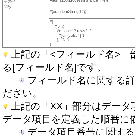
#{#sha256(processInstanceTitle)}
その他
関数
#{#randomString(12)}
#{
#join(
#q_table1?.rows?.![
#join(cols, ' | ')
], #NL)
}
上記の「<フィールド名>」
る[フィールド名]です。
フィールド名に関する詳
ださい。
上記の「XX」部分はデータ
データ項目を定義した順番に
データ項目番号に関する