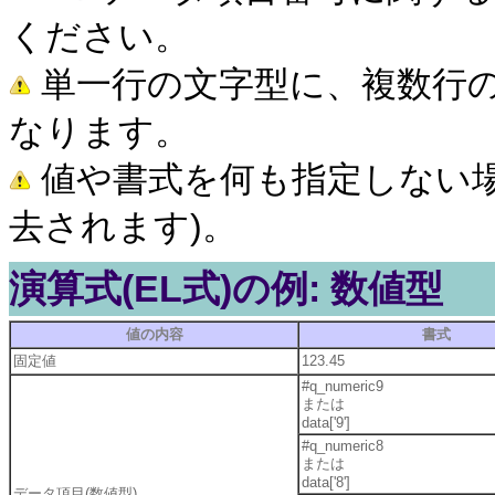
ください。
単一行の文字型に、複数行
なります。
値や書式を何も指定しない場
去されます)。
演算式(EL式)の例: 数値型
値の内容
書式
固定値
123.45
#q_numeric9
または
data['9']
#q_numeric8
または
data['8']
データ項目(数値型)