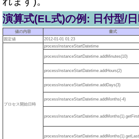
れます)。
演算式(EL式)の例: 日付型/
値の内容
書式
固定値
2012-01-01 01:23
processInstanceStartDatetime
processInstanceStartDatetime.addMinutes(10)
processInstanceStartDatetime.addHours(2)
processInstanceStartDatetime.addDays(3)
processInstanceStartDatetime.addMonths(-4)
プロセス開始日時
processInstanceStartDatetime.addMonths(1).getFirs
processInstanceStartDatetime.addMonths(1).getLas