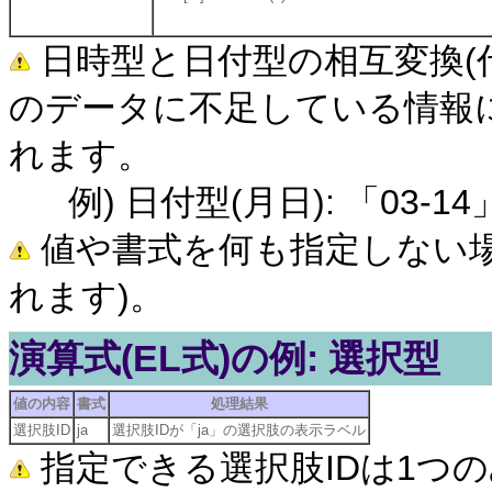
日時型と日付型の相互変換(
のデータに不足している情報には「2
れます。
例) 日付型(月日): 「03-14」 →
値や書式を何も指定しない場
れます)。
演算式(EL式)の例: 選択型
値の内容
書式
処理結果
選択肢ID
ja
選択肢IDが「ja」の選択肢の表示ラベル
指定できる選択肢IDは1つ