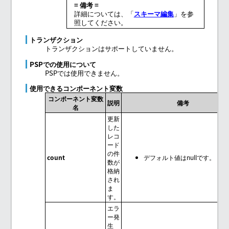
= 備考 =
詳細については、「
スキーマ編集
」を参
照してください。
トランザクション
トランザクションはサポートしていません。
PSPでの使用について
PSPでは使用できません。
使用できるコンポーネント変数
コンポーネント変数
説明
備考
名
更新
した
レコ
ード
の件
count
デフォルト値はnullです。
数が
格納
され
ま
す。
エラ
ー発
生