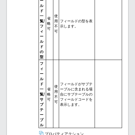
ー
ル
ド
一
使
省
覧/
用
フィールドの型を表
略
フ
不
示します。
可
ィ
可
ー
ル
ド
の
型
フ
ィ
ー
ル
ド
フィールドがサブテ
使
一
省
ーブルに含まれる場
用
覧/
略
合にサブテーブルの
不
サ
可
フィールドコードを
可
ブ
表示します。
テ
ー
ブ
ル
プロパティアクション