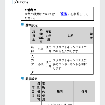
プロパティ
= 備考 =
変数の使用については、「
変数
」を参照してく
ださい。
基本設定
必
項
変数
須/
備
目
の使
説明
省略
考
名
用
可
名
使用
スクリプトキャンバス上で
必須
前
不可
の名前を入力します。
入
力
スクリプトキャンバス上に
使用
デ
必須
あるコンポーネントを選択
不可
ー
します。
タ
必須設定
必
変
項
須/
数
目
省
の
説明
備考
名
略
使
可
用
コネクションリソー