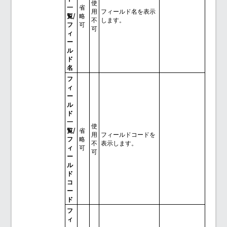
使
一
省
用
フィールド名を表示
覧/
略
不
します。
フ
可
可
ィ
ー
ル
ド
名
フ
ィ
ー
ル
ド
一
使
覧/
省
用
フィールドコードを
フ
略
不
表示します。
ィ
可
可
ー
ル
ド
コ
ー
ド
フ
ィ