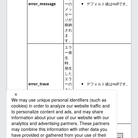
error_message
ーの
デフォルト値はnullです。
メッ
セー
ジが
格納
され
ま
す。
エラ
ー発
生
時、
発生
した
エラ
error_trace
ーの
デフォルト値はnullです。
トレ
ース
情報
が格
納さ
れま
す。
メッセージコード、例外メッセージ、制限事項
メッセー
例外メッ