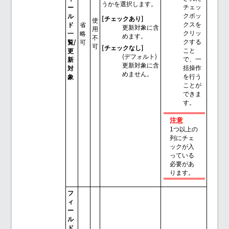
うかを選択します。
チェッ
ー
クボッ
ル
[チェックあり]
使
クスを
ド
省
更新対象に含
用
クリッ
一
略
めます。
不
クする
覧/
可
可
[チェックなし]
こと
更
(デフォルト)
で、一
新
更新対象に含
括操作
対
めません。
を行う
象
ことが
できま
す。
注意
1つ以上の
列にチェ
ックが入
っている
必要があ
ります。
フ
ィ
ー
ル
ド