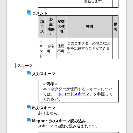
更新します。
コメント
必
項
変数
須/
備
目
の使
説明
省略
考
名
用
可
コ
このコネクターの簡単な説
メ
省略
使用
明を記述することができま
ン
可
不可
す。
ト
スキーマ
入力スキーマ
= 備考 =
本コネクターが使用するスキーマについ
ては、「
レコードスキーマ
」を参照して
ください。
出力スキーマ
ありません。
Mapperでのスキーマ読み込み
スキーマは自動で読み込まれます。