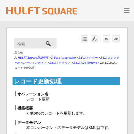
メイン コンテンツにスキップ
現在地:
A. HULFT Square 詳細情報
>
2. Data Integration
>
2.6 コネクター
>
2.6.1 コネクタ
ーオペレーションガイド
>
2.6.1.7 クラウド
>
2.6.1.7.24 kintone
>
2.6.1.7.24.3 レ
コード更新処理
レコード更新処理
オペレーション名
レコード更新
機能概要
kintoneのレコードを更新します。
データモデル
本コンポーネントのデータモデルはXML型です。