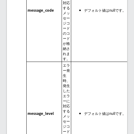
対応
する
message_code
デフォルト値はnullです。
メッ
セー
ジコ
ード
のコ
ード
が格
納さ
れま
す。
エラ
ー発
生
時、
発生
した
エラ
ーに
対応
する
message_level
デフォルト値はnullです。
メッ
セー
ジコ
ード