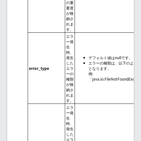
の重
要度
が格
納さ
れま
す。
エラ
ー発
生
時、
発生
デフォルト値はnullです。
した
エラーの種類は、以下のよう
error_type
エラ
となります。
ーの
例:
種類
「java.io.FileNotFoundExcep
が格
納さ
れま
す。
エラ
ー発
生
時、
発生
した
エラ