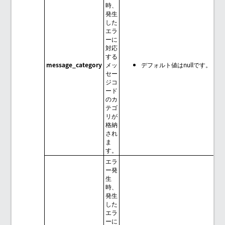
時、
発生
した
エラ
ーに
対応
する
message_category
メッ
デフォルト値はnullです。
セー
ジコ
ード
のカ
テゴ
リが
格納
され
ま
す。
エラ
ー発
生
時、
発生
した
エラ
ーに