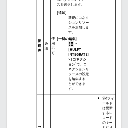
スを選択します。
[追加]
新規にコネク
ションリソー
スを追加しま
す。
使
[一覧の編集]
接
必
用
>
続
須
不
HULFT
先
可
INTEGRATE
>
コネクシ
ョン
で、コ
ネクションリ
ソースの設定
を編集するこ
とができま
す。
$idフィ
ールド
は更新
するレ
コード
のキー
フ
となり