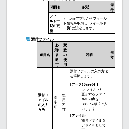
備
項目名
説明
考
フィー
kintoneアプリからフィール
ルド一
ド情報を取得し
[フィールド
覧の更
一覧]
に設定します。
新
添付ファイル
必
変
須/
数
備
項目名
省
の
説明
考
略
使
可
用
添付ファイルの入力方法
を選択します。
[データ(Base64)]
(デフォルト)
更新するファイ
添付フ
使
省
ルの内容を
ァイル
用
略
Base64形式で入
の入力
不
可
力します。
方法
可
[ファイル]
添付ファイルを
ファイルとして