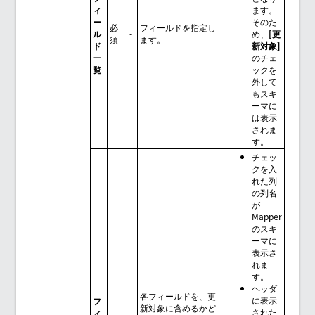
ィ
ます。
ー
そのた
必
フィールドを指定し
ル
-
め、
[更
須
ます。
ド
新対象]
一
のチェ
覧
ックを
外して
もスキ
ーマに
は表示
されま
す。
チェッ
クを入
れた列
の列名
が
Mapper
のスキ
ーマに
表示さ
れま
す。
ヘッダ
各フィールドを、更
に表示
フ
新対象に含めるかど
された
ィ