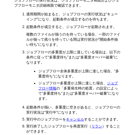
ジョブフローの実行状況は、ジョブフローモニタ画面およびジョ
ブフローモニタ詳細画面で確認できます。
適用期間が始まると、ジョブフローの実行状況は“キュー
イング”になり、起動条件が成立するのを待ちます。
起動条件が成立すると、ジョブフローが起動されます。
複数のファイルが揃うのを待っている場合、一部のファイ
ルが揃って残りを待っている間は実行状況が“開始条件揃
い待ち”になります。
ジョブフローの多重度が上限に達している場合は、以下の
条件に従って“多重度待ち”または“多重度オーバー破棄”に
なります。
ジョブフロー全体多重度が上限に達した場合、“多
重度待ち”になります。
ジョブフロー多重度が上限に達した場合、
ジョブ
フロー情報
の「多重発生時の処置」の設定によっ
て“多重度待ち”または“多重度オーバー破棄”になり
ます。
起動条件が揃い、多重度に空きがあると、ジョブフローの
実行状況は“実行中”になります。
実行中のジョブフローを
キャンセル
することができます。
実行終了したジョブフローを再度実行（
リラン
）すること
ができます。