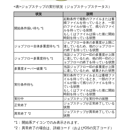
<表>ジョブステップの実行状況（ジョブステップステータス）
状況
説明
起動条件で複数のファイルまたは蓄
積ファイルを待っているとき、一部
のファイルが揃って、残りのファイ
開始条件揃い待ち *1
ルを待っている状態
もしくはファイルは揃った後に開始
時刻を待っている状態
ジョブフロー全体の多重度が上限に
ジョブフロー全体多重度待ち *1
達しているため、他のジョブフロー
の終了を待っている状態
当該ジョブフローIDの多重度が上限
ジョブフロー多重度待ち *1
に達しているため、他の同一IDのジ
ョブフローの終了を待っている状態
当該ジョブフローIDの多重度が上限
多重度オーバー破棄 *1
に達しているため、破棄された状態
実行条件でファイルまたは蓄積ファ
イルを待っているとき、一部のファ
イルが揃って残りのファイルを待っ
実行条件待ち
ている状態
もしくはファイルは揃った後に開始
時刻を待っている状態
実行中
ジョブステップを実行中の状態
ジョブステップが正常終了している
正常終了
状態
ジョブステップが異常終了している
異常終了 *2
状態
*1：
開始系アイコンでのみ表示されます。
*2：
異常終了の場合は、詳細コード（およびOSの完了コード）