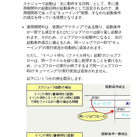
スケジューラ起動は「次に動作する日時」として、常に適
用期間中の起動日時が起動条件として設定されるので、適
用期間前であっても“キューイング”状態、すなわち起動条件
の成立を待っている状態となります。
適用期間中は、状態が“アクティブ”である限り、起動条件
が一部でも成立するたびにジョブフローは繰り返し起動さ
れます。そのため、ジョブフローが起動中になると、次の
起動条件成立に備えるため、同一ジョブフローIDで“キュ
ーイング”の実行状況が自動的に追加されます。
ただし、“イベント待ち（ファイル待ち）起動”のジョブフ
ローは、同一ファイルを繰り返し処理することを避けるた
め、ジョブフローの実行が終了するまで同一ジョブフロー
IDの“キューイング”の実行状況は追加されません。
以下にいくつかの例を図示します。