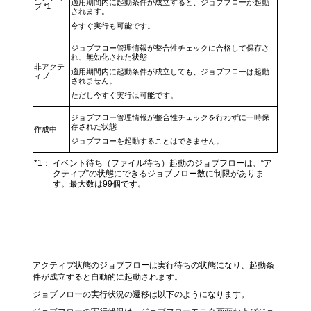
適用期間内に起動条件が成立すると、ジョブフローが起動
ブ *1
されます。
今すぐ実行も可能です。
ジョブフロー管理情報が整合性チェックに合格して保存さ
れ、無効化された状態
非アクテ
適用期間内に起動条件が成立しても、ジョブフローは起動
ィブ
されません。
ただし今すぐ実行は可能です。
ジョブフロー管理情報が整合性チェックを行わずに一時保
存された状態
作成中
ジョブフローを起動することはできません。
*1：
イベント待ち（ファイル待ち）起動のジョブフローは、“ア
クティブ”の状態にできるジョブフロー数に制限がありま
す。最大数は99個です。
ジョブフローの実行状況
アクティブ状態のジョブフローは実行待ちの状態になり、起動条
件が成立すると自動的に起動されます。
ジョブフローの実行状況の遷移は以下のようになります。