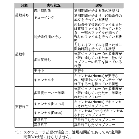
分類
実行状況
説明
適用期間前
適用期間が始まる前の状態 *1
起動待ち
適用期間が始まり、起動条件の
キューイング
成立を待っている状態
起動条件で複数のファイルまた
は蓄積ファイルを待っていると
き、一部のファイルが揃って、
開始条件揃い待ち
残りのファイルを待っている状
態
もしくはファイルは揃った後に
開始時刻を待っている状態
当該ジョブフローIDの多重度が
起動中
上限に達しているため、他のジ
多重度待ち
ョブフローの終了を待っている
状態
実行中
実行中
キャンセル(Normal)が実行さ
キャンセル中
れ、処理中のジョブステップが
終了するのを待っている状態
当該ジョブフローIDの多重度が
多重度オーバー破棄
上限に達していたため、破棄さ
れたジョブフロー
キャンセル(Normal)でキャンセ
キャンセル(Normal)
ルされたジョブフロー
実行終了
キャンセル(Force)でキャンセル
キャンセル(Force)
されたジョブフロー
正常終了
正常終了したジョブフロー
異常終了
異常終了したジョブフロー
*1：
スケジューラ起動の場合は、適用期間前であっても“適用期
間前”の状態にはなりません。