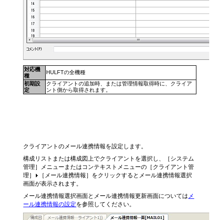
対応機
HULFTの全機種
種
初期設
クライアントの追加時、または管理情報取得時に、クライア
定
ント側から取得されます。
メール連携情報
クライアントのメール連携情報を設定します。
構成リストまたは構成図上でクライアントを選択し、［システム
管理］メニューまたはコンテキストメニューの［クライアント管
理］
［メール連携情報］をクリックするとメール連携情報選択
画面が表示されます。
メール連携情報選択画面とメール連携情報更新画面については
メ
ール連携情報の設定
を参照してください。