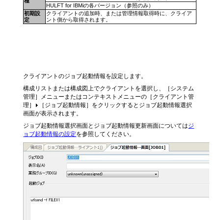
種
HULFT for IBMiの各バージョン（参照のみ）
初期設
クライアントの追加時、または管理情報取得時に、クライア
定
ント側から取得されます。
ジョブ起動情報
クライアントのジョブ起動情報を設定します。
構成リストまたは構成図上でクライアントを選択し、［システム
管理］メニューまたはコンテキストメニューの［クライアント管
理］
［ジョブ起動情報］をクリックするとジョブ起動情報選択
画面が表示されます。
ジョブ起動情報選択画面とジョブ起動情報更新画面については
ジ
ョブ起動情報の設定
を参照してください。