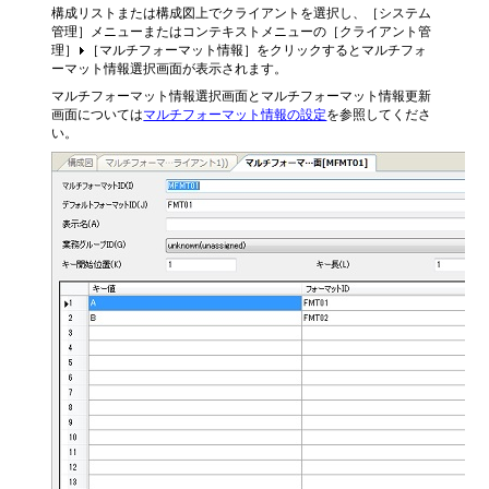
構成リストまたは構成図上でクライアントを選択し、［システム
管理］メニューまたはコンテキストメニューの［クライアント管
理］
［マルチフォーマット情報］をクリックするとマルチフォ
ーマット情報選択画面が表示されます。
マルチフォーマット情報選択画面とマルチフォーマット情報更新
画面については
マルチフォーマット情報の設定
を参照してくださ
い。