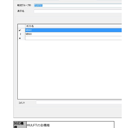
対応機
HULFTの全機種
種