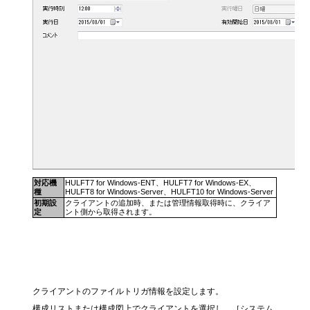
対応機
HULFT7 for Windows-ENT、HULFT7 for Windows-EX、
種
HULFT8 for Windows-Server、HULFT10 for Windows-Server
初期設
クライアントの追加時、または管理情報取得時に、クライア
定
ント側から取得されます。
ファイルトリガ情報
クライアントのファイルトリガ情報を設定します。
構成リストまたは構成図上でクライアントを選択し、［システム