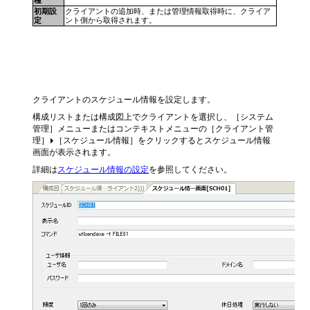
種
初期設
クライアントの追加時、または管理情報取得時に、クライア
定
ント側から取得されます。
スケジュール情報
クライアントのスケジュール情報を設定します。
構成リストまたは構成図上でクライアントを選択し、［システム
管理］メニューまたはコンテキストメニューの［クライアント管
理］
［スケジュール情報］をクリックするとスケジュール情報
画面が表示されます。
詳細は
スケジュール情報の設定
を参照してください。