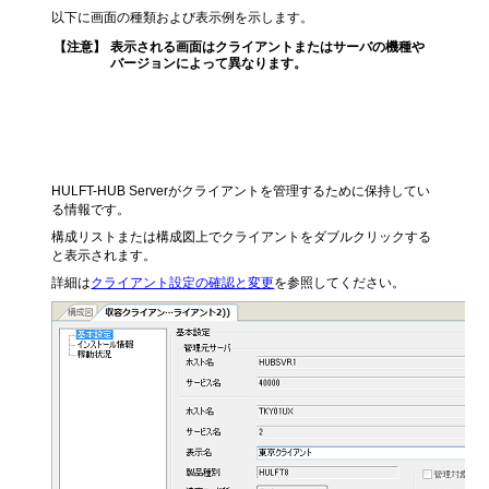
以下に画面の種類および表示例を示します。
【注意】
表示される画面はクライアントまたはサーバの機種や
バージョンによって異なります。
収容クライアント設定
HULFT-HUB Serverがクライアントを管理するために保持してい
る情報です。
構成リストまたは構成図上でクライアントをダブルクリックする
と表示されます。
詳細は
クライアント設定の確認と変更
を参照してください。