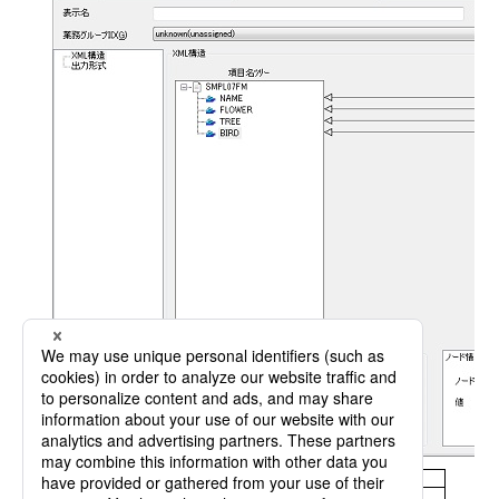
HULFT7 for UNIX/Linux
対応機
種
HULFT7 for Windows