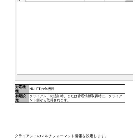
対応機
HULFTの全機種
種
初期設
クライアントの追加時、または管理情報取得時に、クライア
定
ント側から取得されます。
マルチフォーマット情報
クライアントのマルチフォーマット情報を設定します。