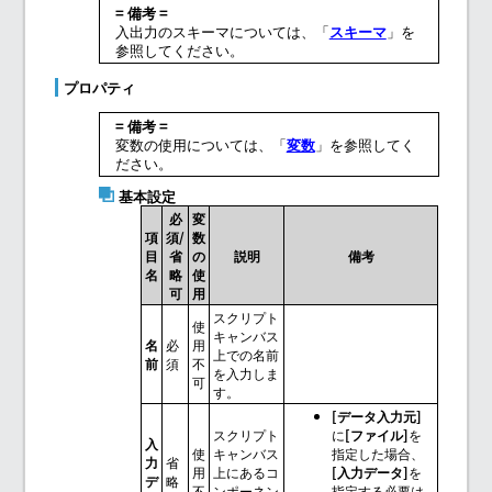
= 備考 =
入出力のスキーマについては、「
スキーマ
」を
参照してください。
プロパティ
= 備考 =
変数の使用については、「
変数
」を参照してく
ださい。
基本設定
必
変
項
須/
数
目
省
の
説明
備考
名
略
使
可
用
スクリプト
使
キャンバス
名
必
用
上での名前
前
須
不
を入力しま
可
す。
[データ入力元]
スクリプト
に
[ファイル]
を
入
使
キャンバス
指定した場合、
力
省
用
上にあるコ
[入力データ]
を
デ
略
不
ンポーネン
指定する必要は