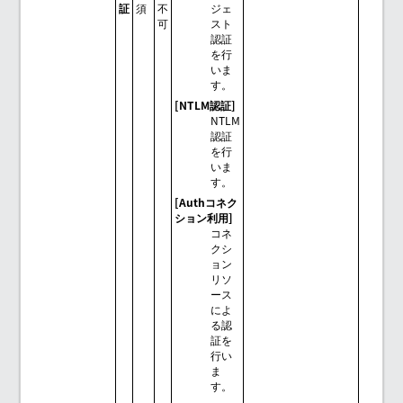
証
須
不
ジェ
可
スト
認証
を行
いま
す。
[NTLM認証]
NTLM
認証
を行
いま
す。
[Authコネク
ション利用]
コネ
クシ
ョン
リソ
ース
によ
る認
証を
行い
ま
す。