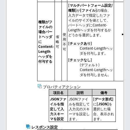
[マルチパートフォーム設定/
種類]
が
[ファイル]
の場合、
入力データで指定したファ
イルのサイズを値として、
種類がフ
パートヘッダにContent-
ァイルの
Lengthヘッダを付与するか
場合パー
使
[
どうかを選択します。
トヘッダ
省
用
チ
に
略
[チェックあり]
不
Content-
可
Content-Lengthヘッ
可
Length
ダを付与します。
ヘッダを
[チェックなし]
付与する
(デフォルト)
Content-Lengthヘッ
ダを付与しません。
プロパティアクション
項目名
説明
備考
JSONファ
JSONファイ
[データ形式]
イルを指
ルを指定して
に
[JSON]
を
定して入
入力元のスキ
選択した場
力スキー
ーマを設定し
合、表示され
マを設定
ます。
ます。
レスポンス設定