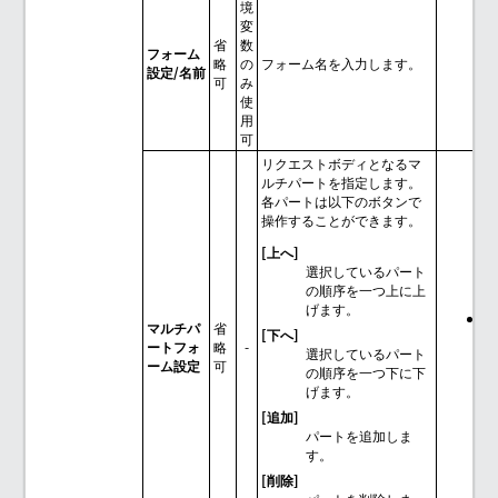
境
変
省
数
フォーム
略
の
フォーム名を入力します。
設定/名前
可
み
使
用
可
リクエストボディとなるマ
ルチパートを指定します。
各パートは以下のボタンで
操作することができます。
[上へ]
選択しているパート
の順序を一つ上に上
げます。
[
マルチパ
省
[下へ]
チ
ートフォ
略
-
選択しているパート
ーム設定
可
の順序を一つ下に下
げます。
[追加]
パートを追加しま
す。
[削除]