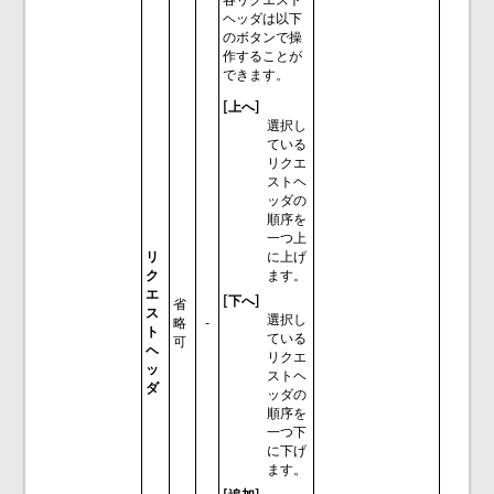
ヘッダは以下
のボタンで操
作することが
できます。
[上へ]
選択し
ている
リクエ
ストヘ
ッダの
順序を
一つ上
リ
に上げ
ク
ます。
エ
[下へ]
省
ス
選択し
略
-
ト
ている
可
ヘ
リクエ
ッ
ストヘ
ダ
ッダの
順序を
一つ下
に下げ
ます。
[追加]