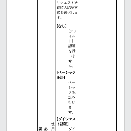
リクエスト送
信時の認証方
式を選択しま
す。
[なし]
(デフ
ォル
ト)
認証
を行
いま
せ
ん。
[ベーシック
認証]
ベー
シッ
ク認
証を
行い
ま
す。
[ダイジェス
使
ト認証]
認
必
用
ダイ