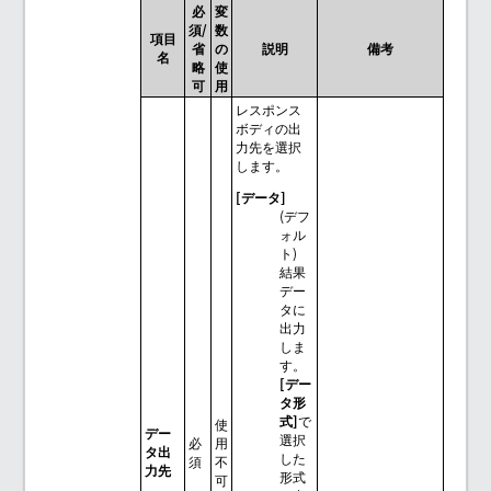
必
変
須/
数
項目
省
の
説明
備考
名
略
使
可
用
レスポンス
ボディの出
力先を選択
します。
[データ]
(デフ
ォル
ト)
結果
デー
タに
出力
しま
す。
[デー
タ形
式]
で
使
デー
選択
必
用
タ出
した
須
不
力先
形式
可