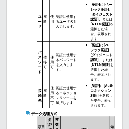
[認証]
に
[ベー
シック認証]
、
[ダイジェスト
ユ
省
使
認証に使用す
認証]
、または
ー
略
用
るユーザ名を
[NTLM認証]
を
ザ
可
可
入力します。
選択した場
合、表示され
ます。
[認証]
に
[ベー
シック認証]
、
パ
認証に使用す
[ダイジェスト
ス
省
使
るパスワード
認証]
、または
ワ
略
用
を入力しま
[NTLM認証]
を
ー
可
可
す。
選択した場
ド
合、表示され
ます。
[認証]
に
[Auth
使
認証に使用す
接
省
コネクション
用
るコネクショ
続
略
利用]
を選択し
不
ンリソースを
先
可
た場合、表示
可
選択します。
されます。
データ処理方式
必
変
須/
数
項目
備