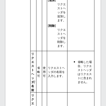
リクエ
ストヘ
ッダを
追加し
ます。
[削除]
リクエ
ストヘ
ッダを
削除し
ます。
リ
ク
エ
省略した場
ス
合、リクエ
省
使
リクエストヘ
ト
ストヘッダ
略
用
ッダの名前を
ヘ
はリクエス
可
可
入力します。
ッ
トに含まれ
ダ/
ません。
名
前
リ
ク
エ