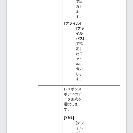
で出
力し
ま
す。
[ファイル]
[ファ
イル
パス]
で指
定し
たフ
ァイ
ルに
出力
しま
す。
レスポンス
ボディのデ
ータ形式を
選択しま
す。
[XML]
(デフ
ォル
ト)