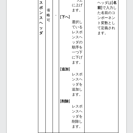
ス
ヘッダは
[名
に上げ
ポ
前]
で入力し
省
ます。
ン
た名前のコ
略
-
[下へ]
ス
ンポーネン
可
選択し
ヘ
ト変数とし
ている
ッ
て定義され
レスポ
ダ
ます。
ンスヘ
ッダの
順序を
一つ下
に下げ
ます。
[追加]
レスポ
ンスヘ
ッダを
追加し
ます。
[削除]
レスポ
ンスヘ
ッダを
削除し
ます。