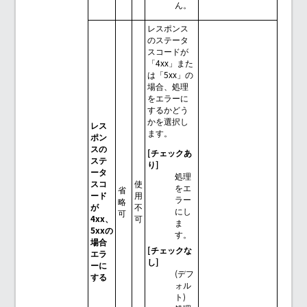
ん。
レスポンス
のステータ
スコードが
「4xx」また
は「5xx」の
場合、処理
をエラーに
するかどう
かを選択し
レス
ます。
ポン
スの
[チェックあ
ステ
り]
ータ
処理
スコ
使
をエ
省
ード
用
ラー
略
が
不
にし
可
4xx、
可
ま
5xxの
す。
場合
[チェックな
エラ
し]
ーに
(デフ
する
ォル
ト)