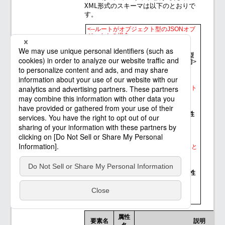
XML形式のスキーマは以下のとおりで
す。
<--ルートがオブジェクト型のJSONオブ
ジェクトの場合 -->
<?xml version="1.0"?>

<root type="
object
">

  <
JSONメンバの名前
 type="
JSONの型
を表す属性値
">値</
JSONメンバの名前
>

    :

</root>

<-- ルートが配列型のJSONオブジェクト
の場合 -->
<?xml version="1.0"?>

<root type="
array
">

  <
element
 type="
JSONの型を表す属性
値
">値</
element
>

    :

</root>

<-- JSONメンバの名前がXMLの要素名と
して不正な場合 -->
<?xml version="1.0"?>

<root type="
object
">

  <
member
 type="
JSONの型を表す属性
値
" name="
JSONメンバの名前
">値
</
member
>

    :

属性
要素名
説明
名