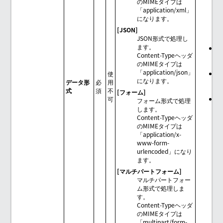
のMIMEタイプは
「application/xml」
になります。
[JSON]
JSON形式で処理し
ます。
[
Content-Typeヘッダ
ー
のMIMEタイプは
「application/json」
使
になります。
データ形
必
用
式
須
不
[フォーム]
可
フォーム形式で処理
します。
Content-Typeヘッダ
のMIMEタイプは
「application/x-
www-form-
urlencoded」になり
ます。
[マルチパートフォーム]
マルチパートフォー
ム形式で処理しま
す。
Content-Typeヘッダ
のMIMEタイプは
「multipart/form-