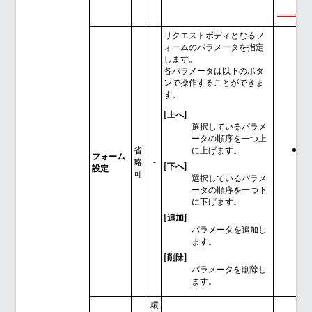
リクエストボディとなるフ
ォームのパラメータを指定
します。
各パラメータは以下のボタ
ンで操作することができま
す。
[上へ]
選択しているパラメ
ータの順序を一つ上
省
に上げます。
[
フォーム
略
-
ー
[下へ]
設定
可
選択しているパラメ
ータの順序を一つ下
に下げます。
[追加]
パラメータを追加し
ます。
[削除]
パラメータを削除し
ます。
環