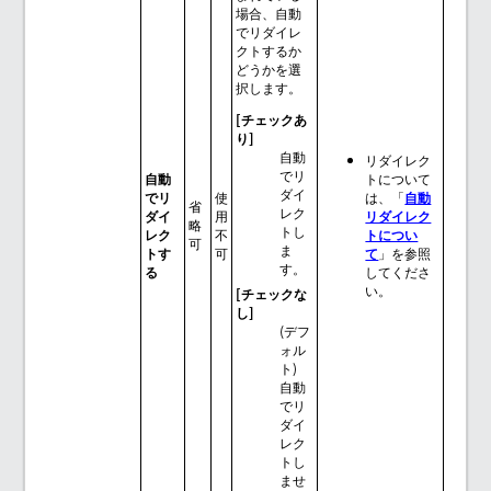
場合、自動
でリダイレ
クトするか
どうかを選
択します。
[チェックあ
り]
自動
リダイレク
でリ
自動
トについて
ダイ
でリ
使
は、「
自動
省
レク
ダイ
用
リダイレク
略
トし
レク
不
トについ
可
ま
トす
可
て
」を参照
す。
る
してくださ
い。
[チェックな
し]
(デフ
ォル
ト)
自動
でリ
ダイ
レク
トし
ませ