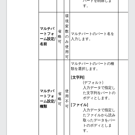
パートを削除しま
す。
環
境
変
マルチパ
省
数
ートフォ
マルチパートのパート名を
略
の
ーム設定/
入力します。
可
み
名前
使
用
可
マルチパートのパートの種
類を選択します。
[文字列]
(デフォルト)
入力データで指定し
マルチパ
使
た文字列をパートの
省
ートフォ
用
ボディとします。
略
ーム設定/
不
可
[ファイル]
種類
可
入力データで指定し
たファイルから読み
取ったデータをパー
トのボディとしま
す。