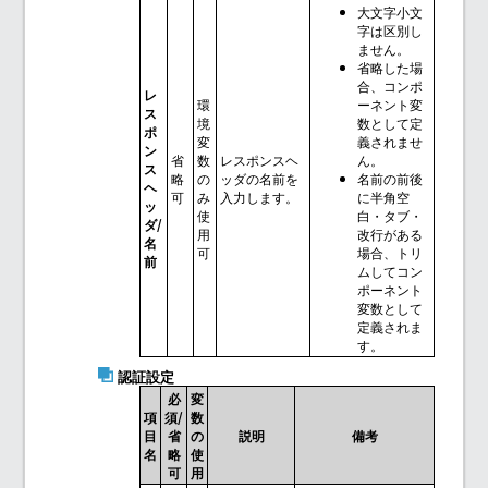
大文字小文
字は区別し
ません。
省略した場
合、コンポ
レ
環
ーネント変
ス
境
数として定
ポ
変
義されませ
ン
省
数
レスポンスヘ
ん。
ス
略
の
ッダの名前を
名前の前後
ヘ
可
み
入力します。
に半角空
ッ
使
白・タブ・
ダ/
用
改行がある
名
可
場合、トリ
前
ムしてコン
ポーネント
変数として
定義されま
す。
認証設定
必
変
項
須/
数
目
省
の
説明
備考
名
略
使
可
用