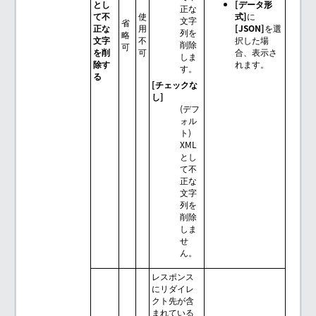
とし
[データ形
正な
て不
使
式]
に
文字
省
正な
用
[JSON]
を選
列を
略
文字
不
択した場
削除
可
を削
可
合、表示さ
しま
除す
れます。
す。
る
[チェックな
し]
(デフ
ォル
ト)
XML
とし
て不
正な
文字
列を
削除
しま
せ
ん。
レスポンス
にリダイレ
クト先が含
まれている