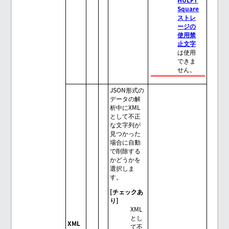
Square
ストレ
ージの
使用禁
止文字
は使用
できま
せん。
JSON形式の
データの解
析中にXML
として不正
な文字列が
見つかった
場合に自動
で削除する
かどうかを
選択しま
す。
[チェックあ
り]
XML
とし
XML
て不