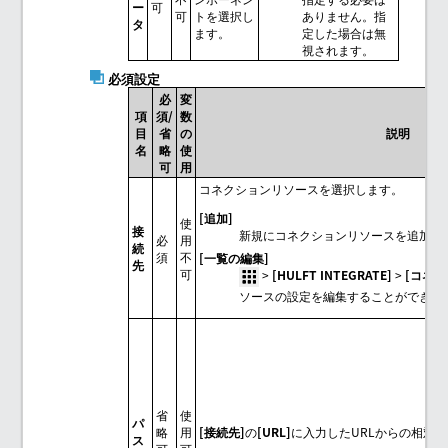
ー
可
可
トを選択し
ありません。指
タ
ます。
定した場合は無
視されます。
必須設定
必
変
項
須/
数
目
省
の
説明
名
略
使
可
用
コネクションリソースを選択します。
[追加]
使
接
新規にコネクションリソースを追加し
必
用
続
須
不
[一覧の編集]
先
可
>
HULFT INTEGRATE
>
コネク
ソースの設定を編集することができま
省
使
パ
略
用
[接続先]
の
[URL]
に入力したURLからの相対
ス