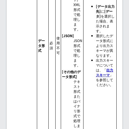
XML
[データ出力
形式
先]
に
[デー
で処
タ]
を選択し
理し
た場合、表
ま
示されま
す。
す。
[JSON]
選択したデ
使
デー
JSON
ータ形式に
必
用
タ形
形式
より出力ス
須
不
式
で処
キーマが異
可
理し
なります。
ま
出力スキー
す。
マについて
は、「
出力
[その他のデ
スキーマ
」
ータ形式]
を参照して
テキ
ください。
スト
形式
また
はバ
イナ
リ形
式で
処理
しま