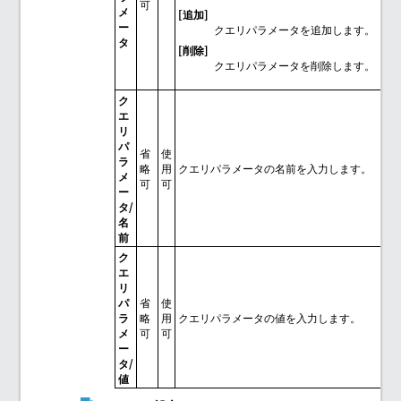
可
メ
[追加]
ー
クエリパラメータを追加します。
タ
[削除]
クエリパラメータを削除します。
ク
エ
リ
パ
省
使
ラ
略
用
クエリパラメータの名前を入力します。
メ
可
可
ー
タ/
名
前
ク
エ
リ
パ
省
使
ラ
略
用
クエリパラメータの値を入力します。
メ
可
可
ー
タ/
値