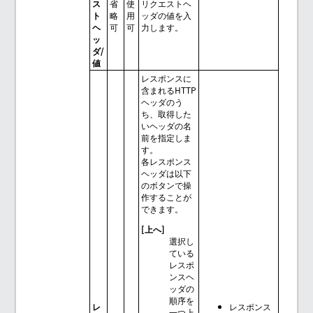
ス
省
使
リクエストヘ
ト
略
用
ッダの値を入
ヘ
可
可
力します。
ッ
ダ/
値
レスポンスに
含まれるHTTP
ヘッダのう
ち、取得した
いヘッダの名
前を指定しま
す。
各レスポンス
ヘッダは以下
のボタンで操
作することが
できます。
[上へ]
選択し
ている
レスポ
ンスヘ
ッダの
順序を
レ
レスポンス
一つ上