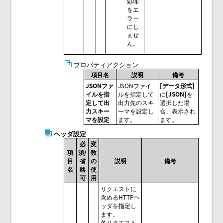
処理
をエ
ラー
にし
ませ
ん。
プロパティアクション
項目名
説明
備考
JSONファ
JSONファイ
[データ形式]
イルを指
ルを指定して
に
[JSON]
を
定して出
出力先のスキ
選択した場
力スキー
ーマを設定し
合、表示され
マを設定
ます。
ます。
ヘッダ設定
必
変
項
須/
数
目
省
の
説明
備考
名
略
使
可
用
リクエストに
含めるHTTPヘ
ッダを指定し
ます。
各リクエスト