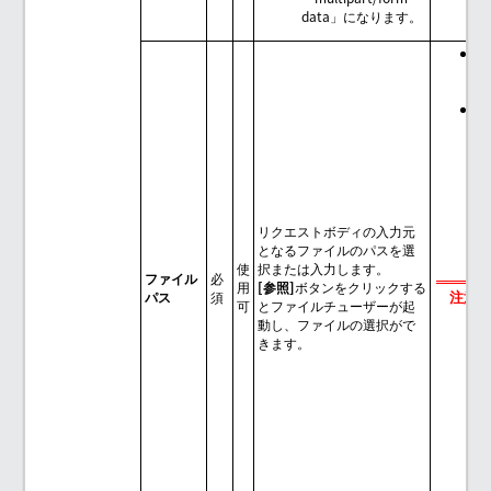
data」になります。
[
ァ
C
の
「
リクエストボディの入力元
s
となるファイルのパスを選
使
択または入力します。
ファイル
必
用
[参照]
ボタンをクリックする
注意
パス
須
可
とファイルチューザーが起
動し、ファイルの選択がで
きます。