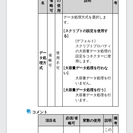
省
の
説明
名
考
略
使
可
用
データ処理方式を選択しま
す。
[スクリプトの設定を使用す
る]
(デフォルト)
スクリプトプロパティ
の大容量データ処理の
デー
使
省
設定をコネクターに使
タ処
用
略
用します。
理方
不
可
式
可
[大容量データ処理を行わな
い]
大容量データ処理を行
いません。
[大容量データ処理を行う]
大容量データ処理を行
います。
コメント
必須/省
備
項目名
変数の使用
説明
略可
考
この