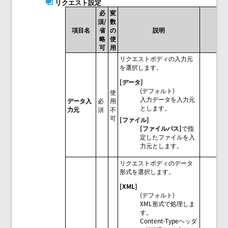
リクエスト設定
必
変
須/
数
項目名
省
の
説明
略
使
可
用
リクエストボディの入力元
を選択します。
[データ]
(デフォルト)
使
入力データを入力元
データ入
必
用
とします。
力元
須
不
可
[ファイル]
[ファイルパス]
で指
定したファイルを入
力元とします。
リクエストボディのデータ
形式を選択します。
[XML]
(デフォルト)
XML形式で処理しま
す。
Content-Typeヘッダ