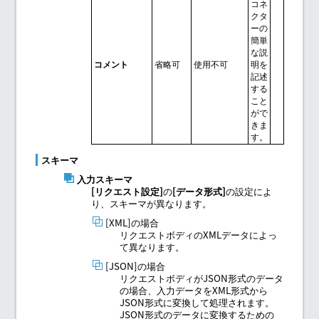
コネ
クタ
ーの
簡単
な説
コメント
省略可
使用不可
明を
記述
する
こと
がで
きま
す。
スキーマ
入力スキーマ
[リクエスト設定]
の
[データ形式]
の設定によ
り、スキーマが異なります。
[XML]の場合
リクエストボディのXMLデータによっ
て異なります。
[JSON]の場合
リクエストボディがJSON形式のデータ
の場合、入力データをXML形式から
JSON形式に変換して処理されます。
JSON形式のデータに変換するための