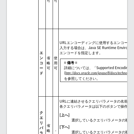
可
可
URLエンコーディングに使用するエンコード
入力する場合は、Java SE Runtime Envir
エ
エンコードを指定します。
ン
省
使
= 備考 =
コ
略
用
詳細については、「Supported Encodings
ー
可
可
(
ド
http://docs.oracle.com/javase/8/docs/technotes/g
を参照してください。
URLに連結させるクエリパラメータの名前と
各クエリパラメータは以下のボタンで操作す
ク
[上へ]
エ
選択しているクエリパラメータの順序
リ
省
[下へ]
パ
略
-
選択しているクエリパラメータの順序
ラ