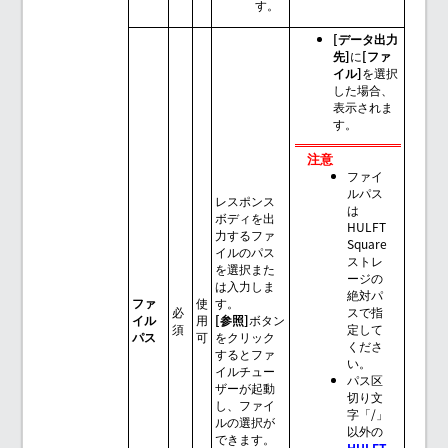
す。
[データ出力
先]
に
[ファ
イル]
を選択
した場合、
表示されま
す。
注意
ファイ
ルパス
レスポンス
は
ボディを出
HULFT
力するファ
Square
イルのパス
ストレ
を選択また
ージの
は入力しま
絶対パ
ファ
使
す。
必
スで指
イル
用
[参照]
ボタン
須
定して
パス
可
をクリック
くださ
するとファ
い。
イルチュー
パス区
ザーが起動
切り文
し、ファイ
字「/」
ルの選択が
以外の
できます。
HULFT