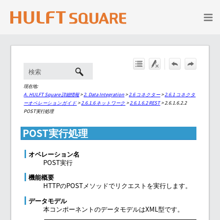
メイン コンテンツにスキップ
現在地:
A. HULFT Square 詳細情報
>
2. Data Integration
>
2.6 コネクター
>
2.6.1 コネクタ
ーオペレーションガイド
>
2.6.1.6 ネットワーク
>
2.6.1.6.2 REST
>
2.6.1.6.2.2
POST実行処理
POST実行処理
オペレーション名
POST実行
機能概要
HTTPのPOSTメソッドでリクエストを実行します。
データモデル
本コンポーネントのデータモデルはXML型です。