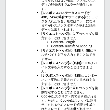
した形式ではない場合、レスポンスボ
ディの解析処理でエラーが発生しま
す。
レスポンスのステータスコードが
4xx、5xxの場合エラーにする
にチェッ
クを入れた場合、処理はエラーになり
ますがレスポンスボディがあれば結果
データは出力されます。
リクエストヘッダ
に以下のヘッダを指
定することはできません。
Content-Length
Content-Transfer-Encoding
リクエストヘッダ
の
名前
と
値
にマ
ルチバイト文字を入力することはでき
ません。
レスポンスヘッダ
の
名前
にマルチバ
イト文字を入力することはできませ
ん。
レスポンスヘッダ
の
名前
にコンポー
ネント変数に定義されている名前を入
力することはできません。
レスポンスヘッダ
に同名のヘッダを複
数指定することはできません。
Cookieはスクリプト内で引き継がれま
す。ただし、Cookieはスレッドに割り
当てられるためスレッド処理で生成さ
れたスレッドには引き継がれません。