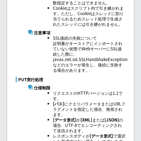
数指定することはできません。
Cookieはスクリプト内で引き継がれま
す。ただし、Cookieはスレッドに割り
当てられるためスレッド処理で生成さ
れたスレッドには引き継がれません。
注意事項
SSL接続の失敗について
証明書がキーストアにインポートされ
ていない状態でWebサーバーにSSL接
続した際に、
javax.net.ssl.SSLHandshakeException
などのエラーが発生し、接続に失敗す
る場合があります。
PUT実行処理
仕様制限
リクエストのHTTPバージョンは1.1で
す。
パス
にクエリパラメータまたはURLフ
ラグメントを指定した場合、無視され
ます。
データ形式
が
XML
または
JSON
の
場合、UTF-8でエンコーディングされ
て送信されます。
レスポンスボディが
データ形式
で選択