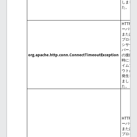
しまし
た。
HTTPサ
ーバー
または
プロキ
シサー
バーと
org.apache.http.conn.ConnectTimeoutException
の接続
時にタ
イムア
ウトが
発生し
まし
た。
HTTPサ
ーバー
または
プロキ