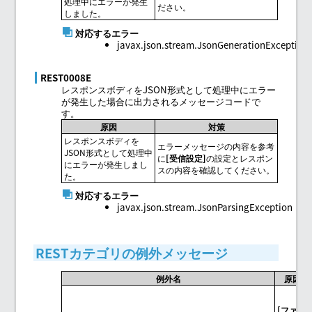
処理中にエラーが発生
ださい。
しました。
対応するエラー
javax.json.stream.JsonGenerationException
REST0008E
レスポンスボディをJSON形式として処理中にエラー
が発生した場合に出力されるメッセージコードで
す。
原因
対策
レスポンスボディを
エラーメッセージの内容を参考
JSON形式として処理中
に
受信設定
の設定とレスポン
にエラーが発生しまし
スの内容を確認してください。
た。
対応するエラー
javax.json.stream.JsonParsingException
RESTカテゴリの例外メッセージ
例外名
原因
ファイ