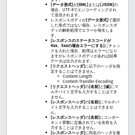
データ形式
が
XML
または
JSON
の
場合、UTF-8でエンコーディングされ
て送信されます。
レスポンスボディが
データ形式
で選択
した形式ではない場合、レスポンスボ
ディの解析処理でエラーが発生しま
す。
レスポンスのステータスコードが
4xx、5xxの場合エラーにする
にチェッ
クを入れた場合、処理はエラーになり
ますがレスポンスボディがあれば結果
データは出力されます。
リクエストヘッダ
に以下のヘッダを指
定することはできません。
Content-Length
Content-Transfer-Encoding
リクエストヘッダ
の
名前
と
値
にマ
ルチバイト文字を入力することはでき
ません。
レスポンスヘッダ
の
名前
にマルチバ
イト文字を入力することはできませ
ん。
レスポンスヘッダ
の
名前
にコンポー
ネント変数に定義されている名前を入
力することはできません。
レスポンスヘッダ
に同名のヘッダを複