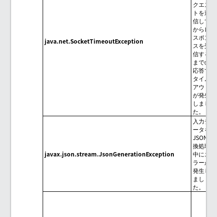
クエス
トを送
信して
からレ
スポン
java.net.SocketTimeoutException
スを受
信する
までの
応答で
タイム
アウト
が発生
しまし
た。
入力デ
ータを
JSON変
換処理
javax.json.stream.JsonGenerationException
中にエ
ラーが
発生し
まし
た。