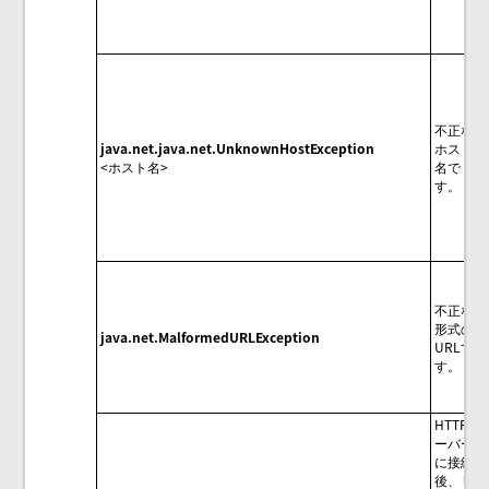
不正な
java.net.java.net.UnknownHostException
ホスト
<ホスト名>
名で
す。
不正な
形式の
java.net.MalformedURLException
URLで
す。
HTTPサ
ーバー
に接続
後、リ