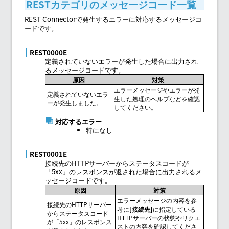
RESTカテゴリのメッセージコード一覧
REST Connectorで発生するエラーに対応するメッセージコ
ードです。
REST0000E
定義されていないエラーが発生した場合に出力され
るメッセージコードです。
原因
対策
エラーメッセージやエラーが発
定義されていないエラ
生した処理のヘルプなどを確認
ーが発生しました。
してください。
対応するエラー
特になし
REST0001E
接続先のHTTPサーバーからステータスコードが
「5xx」のレスポンスが返された場合に出力されるメ
ッセージコードです。
原因
対策
エラーメッセージの内容を参
接続先のHTTPサーバー
考に
接続先
に指定している
からステータスコード
HTTPサーバーの状態やリクエ
が「5xx」のレスポンス
ストの内容を確認してくださ