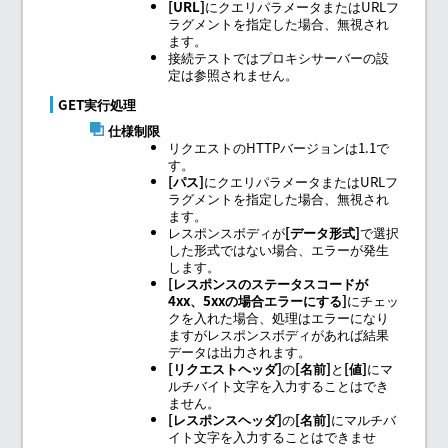
URL
にクエリパラメータまたはURLフ
ラグメントを指定した場合、無視され
ます。
接続テストではプロキシサーバーの設
定は参照されません。
GET実行処理
仕様制限
リクエストのHTTPバージョンは1.1で
す。
パス
にクエリパラメータまたはURLフ
ラグメントを指定した場合、無視され
ます。
レスポンスボディが
データ形式
で選択
した形式ではない場合、エラーが発生
します。
レスポンスのステータスコードが
4xx、5xxの場合エラーにする
にチェッ
クを入れた場合、処理はエラーになり
ますがレスポンスボディがあれば結果
データは出力されます。
リクエストヘッダ
の
名前
と
値
にマ
ルチバイト文字を入力することはでき
ません。
レスポンスヘッダ
の
名前
にマルチバ
イト文字を入力することはできませ