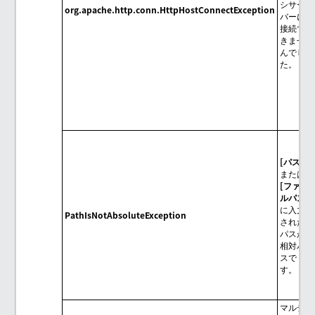
シサー
org.apache.http.conn.HttpHostConnectException
バーに
接続で
きませ
んでし
た。
パス
または
ファイ
ルパス
に入力
PathIsNotAbsoluteException
された
パスが
相対パ
スで
す。
マルチ