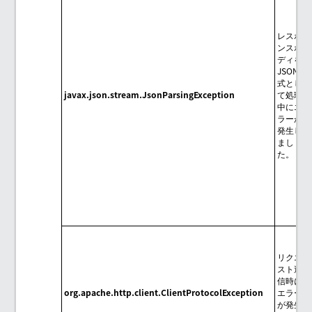
レスポ
ンスボ
ディを
JSON形
式とし
javax.json.stream.JsonParsingException
て処理
中にエ
ラーが
発生し
まし
た。
リクエ
スト送
信時に
org.apache.http.client.ClientProtocolException
エラー
が発生