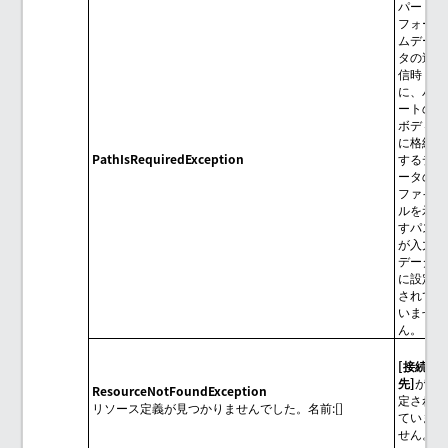
パート
フォー
ムデー
タの送
信時
に、パ
ートの
ボディ
に格納
PathIsRequiredException
するデ
ータの
ファイ
ルを示
すパス
が入力
データ
に設定
されて
いませ
ん。
接続
先
が指
ResourceNotFoundException
定され
リソース定義が見つかりませんでした。名前:[]
ていま
せん。