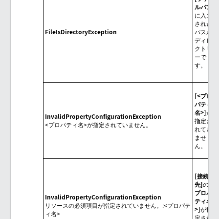
ルパス
に入力
された
FileIsDirectoryException
パスが
ディレ
クトリ
ーで
す。
<プロ
パティ
名>
が
InvalidPropertyConfigurationException
指定さ
<プロパティ名>が指定されていません。
れてい
ませ
ん。
接続
先
の
<
プロパ
InvalidPropertyConfigurationException
ティ名
リソースの必須項目が指定されていません。:<プロパテ
>
が指
ィ名>
定され