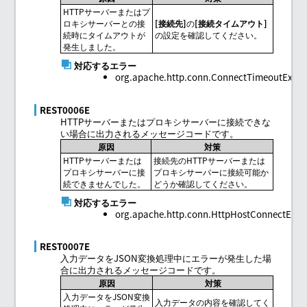
HTTPサーバーまたはプ
ロキシサーバーとの接
接続先
の
接続タイムアウト
続時にタイムアウトが
の設定を確認してください。
発生しました。
対応するエラー
org.apache.http.conn.ConnectTimeoutExcep
REST0006E
HTTPサーバーまたはプロキシサーバーに接続できな
い場合に出力されるメッセージコードです。
原因
対策
HTTPサーバーまたは
接続先のHTTPサーバーまたは
プロキシサーバーに接
プロキシサーバーに接続可能か
続できませんでした。
どうか確認してください。
対応するエラー
org.apache.http.conn.HttpHostConnectExce
REST0007E
入力データをJSON変換処理中にエラーが発生した場
合に出力されるメッセージコードです。
原因
対策
入力データをJSON変換
入力データの内容を確認してく