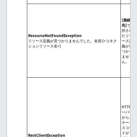
接続
先
で選
択され
ResourceNotFoundException
たリソ
リソース定義が見つかりませんでした。名前:[<コネク
ース定
ションリソース名>]
義が見
つかり
ませ
ん。
HTTPサ
ーバー
からス
テータ
スコー
ドが
RestClientException