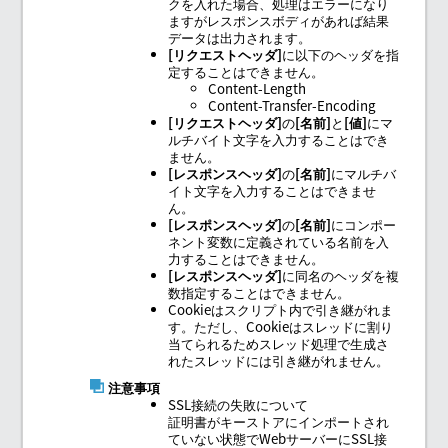
クを入れた場合、処理はエラーになり
ますがレスポンスボディがあれば結果
データは出力されます。
リクエストヘッダ
に以下のヘッダを指
定することはできません。
Content-Length
Content-Transfer-Encoding
リクエストヘッダ
の
名前
と
値
にマ
ルチバイト文字を入力することはでき
ません。
レスポンスヘッダ
の
名前
にマルチバ
イト文字を入力することはできませ
ん。
レスポンスヘッダ
の
名前
にコンポー
ネント変数に定義されている名前を入
力することはできません。
レスポンスヘッダ
に同名のヘッダを複
数指定することはできません。
Cookieはスクリプト内で引き継がれま
す。ただし、Cookieはスレッドに割り
当てられるためスレッド処理で生成さ
れたスレッドには引き継がれません。
注意事項
SSL接続の失敗について
証明書がキーストアにインポートされ
ていない状態でWebサーバーにSSL接