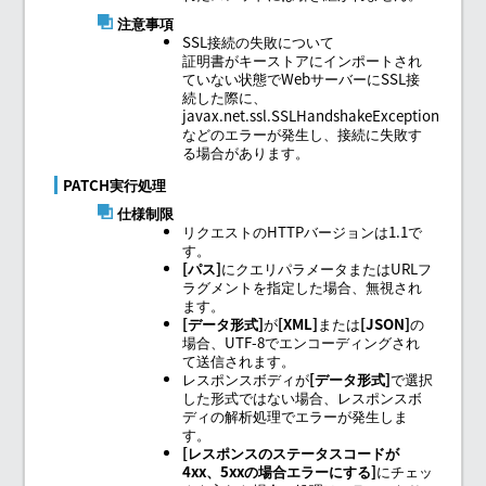
注意事項
SSL接続の失敗について
証明書がキーストアにインポートされ
ていない状態でWebサーバーにSSL接
続した際に、
javax.net.ssl.SSLHandshakeException
などのエラーが発生し、接続に失敗す
る場合があります。
PATCH実行処理
仕様制限
リクエストのHTTPバージョンは1.1で
す。
パス
にクエリパラメータまたはURLフ
ラグメントを指定した場合、無視され
ます。
データ形式
が
XML
または
JSON
の
場合、UTF-8でエンコーディングされ
て送信されます。
レスポンスボディが
データ形式
で選択
した形式ではない場合、レスポンスボ
ディの解析処理でエラーが発生しま
す。
レスポンスのステータスコードが
4xx、5xxの場合エラーにする
にチェッ