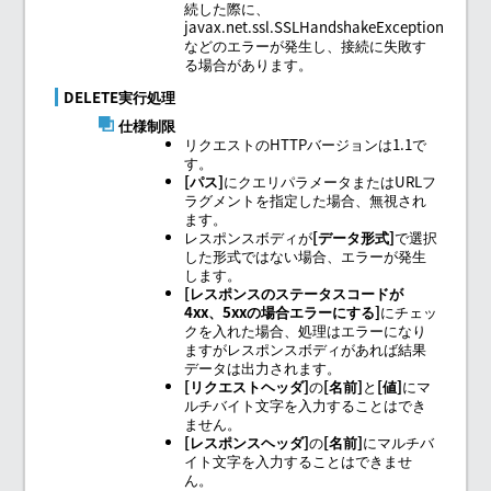
続した際に、
javax.net.ssl.SSLHandshakeException
などのエラーが発生し、接続に失敗す
る場合があります。
DELETE実行処理
仕様制限
リクエストのHTTPバージョンは1.1で
す。
パス
にクエリパラメータまたはURLフ
ラグメントを指定した場合、無視され
ます。
レスポンスボディが
データ形式
で選択
した形式ではない場合、エラーが発生
します。
レスポンスのステータスコードが
4xx、5xxの場合エラーにする
にチェッ
クを入れた場合、処理はエラーになり
ますがレスポンスボディがあれば結果
データは出力されます。
リクエストヘッダ
の
名前
と
値
にマ
ルチバイト文字を入力することはでき
ません。
レスポンスヘッダ
の
名前
にマルチバ
イト文字を入力することはできませ
ん。