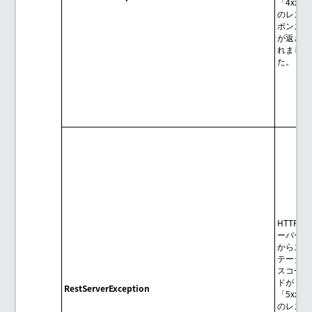
「4xx」
のレス
ポンス
が返さ
れまし
た。
HTTPサ
ーバー
からス
テータ
スコー
ドが
RestServerException
「5xx」
のレス