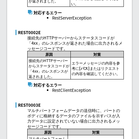
が返されました。
い。
対応するエラー
RestServerException
REST0002E
接続先のHTTPサーバーからステータスコードが
「4xx」のレスポンスが返された場合に出力されるメ
ッセージコードです。
原因
対策
接続先のHTTPサーバー
エラーメッセージの内容を参
からステータスコードが
考に
パス
またはリクエスト
「4xx」のレスポンスが
の内容を確認してください。
返されました。
対応するエラー
RestClientException
REST0003E
マルチパートフォームデータの送信時に、パートの
ボディに格納するデータのファイルを示すパスが入
力データに設定されていない場合に出力されるメッ
セージコードです。
原因
対策
マルチパートフォーム