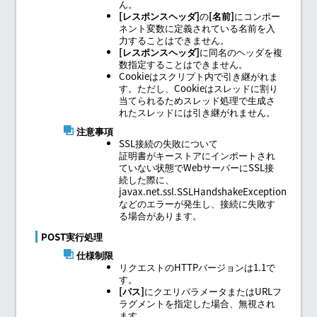
ん。
レスポンスヘッダ
の
名前
にコンポー
ネント変数に定義されている名前を入
力することはできません。
レスポンスヘッダ
に同名のヘッダを複
数指定することはできません。
Cookieはスクリプト内で引き継がれま
す。ただし、Cookieはスレッドに割り
当てられるためスレッド処理で生成さ
れたスレッドには引き継がれません。
注意事項
SSL接続の失敗について
証明書がキーストアにインポートされ
ていない状態でWebサーバーにSSL接
続した際に、
javax.net.ssl.SSLHandshakeException
などのエラーが発生し、接続に失敗す
る場合があります。
POST実行処理
仕様制限
リクエストのHTTPバージョンは1.1で
す。
パス
にクエリパラメータまたはURLフ
ラグメントを指定した場合、無視され
ます。