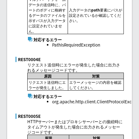
データの送信時に、パ
ートのボディに格納す
入力データの
path
要素にパスが
るデータのファイルを
設定されているか確認してくだ
示すパスが入力データ
さい。
に設定されていませ
ん。
対応するエラー
PathIsRequiredException
REST0004E
リクエスト送信時にエラーが発生した場合に出力さ
れるメッセージコードです。
原因
対策
リクエスト送信時にエ
エラーメッセージの内容を確認
ラーが発生しました。
してください。
対応するエラー
org.apache.http.client.ClientProtocolExcept
REST0005E
HTTPサーバーまたはプロキシサーバーとの接続時に
タイムアウトが発生した場合に出力されるメッセー
ジコードです。
原因
対策