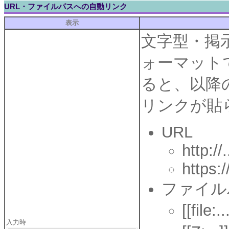
URL・ファイルパスへの自動リンク
表示
文字型・掲
ォーマット
ると、以降
リンクが貼
URL
http://.
https://
ファイルパス(
[[file
入力時