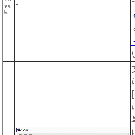
-
ドパ
ネル
型