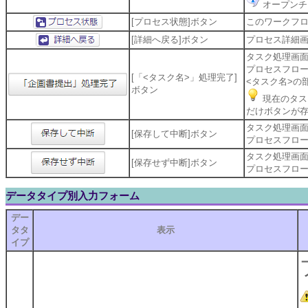
オープンチ
[プロセス状態]ボタン
このワークフ
[詳細へ戻る]ボタン
プロセス詳細
タスク処理画
プロセスフロ
[「<タスク名>」処理完了]
<タスク名>の
ボタン
現在のタス
だけボタンが
タスク処理画
[保存して中断]ボタン
プロセスフロ
タスク処理画
[保存せず中断]ボタン
プロセスフロ
データタイプ別入力フォーム
デー
タタ
表示
イプ