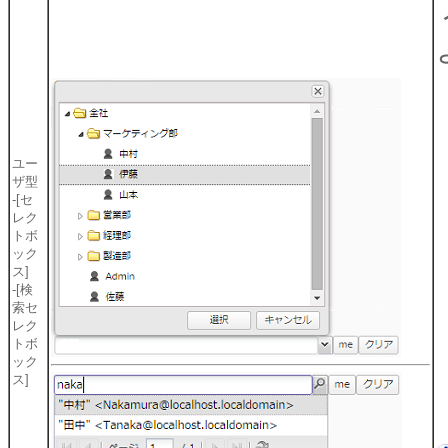
ユー
ザ型
-[セ
レク
トボ
ック
ス]
-[検
索セ
レク
トボ
ック
ス]