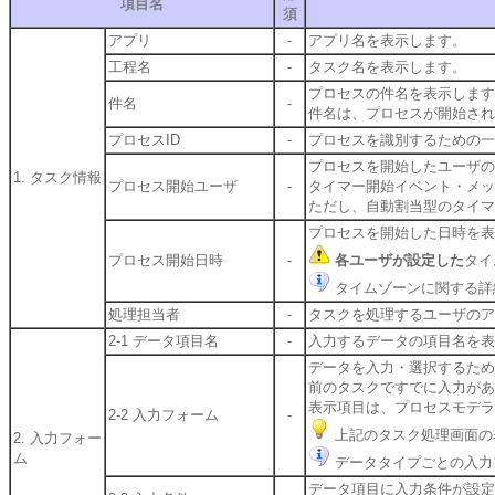
項目名
須
アプリ
-
アプリ名を表示します。
工程名
-
タスク名を表示します。
プロセスの件名を表示します
件名
-
件名は、プロセスが開始され
プロセスID
-
プロセスを識別するための一
プロセスを開始したユーザの
1. タスク情報
プロセス開始ユーザ
-
タイマー開始イベント・メッ
ただし、自動割当型のタイ
プロセスを開始した日時を表
プロセス開始日時
-
各ユーザが設定した
タイ
タイムゾーンに関する詳
処理担当者
-
タスクを処理するユーザのア
2-1 データ項目名
-
入力するデータの項目名を表
データを入力・選択するため
前のタスクですでに入力があ
表示項目は、プロセスモデラ
2-2 入力フォーム
-
上記のタスク処理画面の表
2. 入力フォー
ム
データタイプごとの入力
データ項目に入力条件が設定