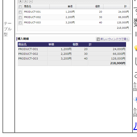
テー
ブル
型