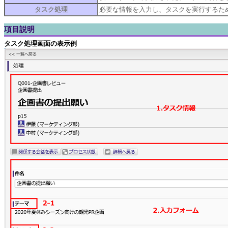
タスク処理
必要な情報を入力し、タスクを実行するた
項目説明
タスク処理画面の表示例