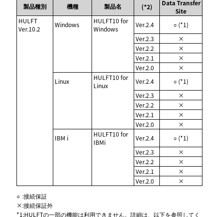
Data Transfer
製品種別
機種
製品名
(*2)
Site
HULFT
HULFT10 for
Windows
Ver.2.4
○ (*1)
Ver.10.2
Windows
Ver.2.3
×
Ver.2.2
×
Ver.2.1
×
Ver.2.0
×
HULFT10 for
Linux
Ver.2.4
○ (*1)
Linux
Ver.2.3
×
Ver.2.2
×
Ver.2.1
×
Ver.2.0
×
HULFT10 for
IBM i
Ver.2.4
○ (*1)
IBMi
Ver.2.3
×
Ver.2.2
×
Ver.2.1
×
Ver.2.0
×
○
:
接続保証
×
:
接続保証外
*1
:
HULFTの一部の機能は利用できません。詳細は、以下を参照してく