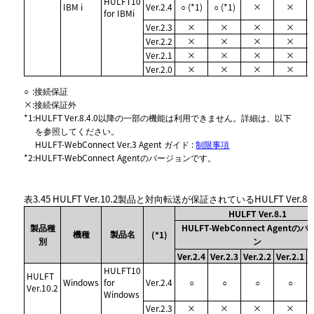
HULFT10
IBM i
Ver.2.4
○ (*1)
○ (*1)
×
×
for IBMi
Ver.2.3
×
×
×
×
Ver.2.2
×
×
×
×
Ver.2.1
×
×
×
×
Ver.2.0
×
×
×
×
○
:
接続保証
×
:
接続保証外
*1
:
HULFT Ver.8.4.0以降の一部の機能は利用できません。詳細は、以下
を参照してください。
HULFT-WebConnect Ver.3 Agent ガイド :
制限事項
*2
:
HULFT-WebConnect Agentのバージョンです。
表3.45
HULFT Ver.10.2製品と対向転送が保証されているHULFT Ver.8
HULFT Ver.8.1
製品種
HULFT-WebConnect Agentの
機種
製品名
(*1)
別
ン
Ver.2.4
Ver.2.3
Ver.2.2
Ver.2.1
V
HULFT10
HULFT
Windows
for
Ver.2.4
○
○
○
○
Ver.10.2
Windows
Ver.2.3
×
×
×
×