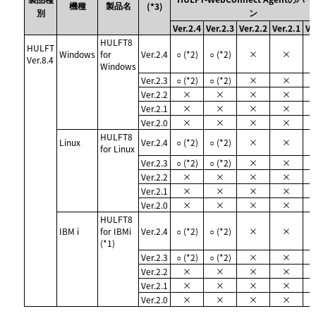
機種
製品名
(*3)
別
ン
Ver.2.4
Ver.2.3
Ver.2.2
Ver.2.1
Ve
HULFT8
HULFT
Windows
for
Ver.2.4
○ (*2)
○ (*2)
×
×
Ver.8.4
Windows
Ver.2.3
○ (*2)
○ (*2)
×
×
Ver.2.2
×
×
×
×
Ver.2.1
×
×
×
×
Ver.2.0
×
×
×
×
HULFT8
Linux
Ver.2.4
○ (*2)
○ (*2)
×
×
for Linux
Ver.2.3
○ (*2)
○ (*2)
×
×
Ver.2.2
×
×
×
×
Ver.2.1
×
×
×
×
Ver.2.0
×
×
×
×
HULFT8
IBM i
for IBMi
Ver.2.4
○ (*2)
○ (*2)
×
×
(*1)
Ver.2.3
○ (*2)
○ (*2)
×
×
Ver.2.2
×
×
×
×
Ver.2.1
×
×
×
×
Ver.2.0
×
×
×
×