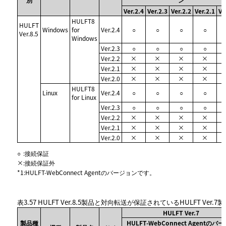
Ver.2.4
Ver.2.3
Ver.2.2
Ver.2.1
Ve
HULFT8
HULFT
Windows
for
Ver.2.4
○
○
○
○
Ver.8.5
Windows
Ver.2.3
○
○
○
○
Ver.2.2
×
×
×
×
Ver.2.1
×
×
×
×
Ver.2.0
×
×
×
×
HULFT8
Linux
Ver.2.4
○
○
○
○
for Linux
Ver.2.3
○
○
○
○
Ver.2.2
×
×
×
×
Ver.2.1
×
×
×
×
Ver.2.0
×
×
×
×
○
:
接続保証
×
:
接続保証外
*1
:
HULFT-WebConnect Agentのバージョンです。
表3.57
HULFT Ver.8.5製品と対向転送が保証されているHULFT Ver.7
HULFT Ver.7
製品種
HULFT-WebConnect Agentのバ