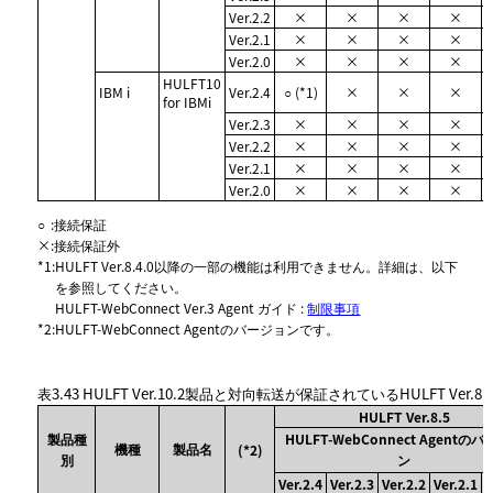
Ver.2.2
×
×
×
×
Ver.2.1
×
×
×
×
Ver.2.0
×
×
×
×
HULFT10
IBM i
Ver.2.4
○ (*1)
×
×
×
for IBMi
Ver.2.3
×
×
×
×
Ver.2.2
×
×
×
×
Ver.2.1
×
×
×
×
Ver.2.0
×
×
×
×
○
:
接続保証
×
:
接続保証外
*1
:
HULFT Ver.8.4.0以降の一部の機能は利用できません。詳細は、以下
を参照してください。
HULFT-WebConnect Ver.3 Agent ガイド :
制限事項
*2
:
HULFT-WebConnect Agentのバージョンです。
表3.43
HULFT Ver.10.2製品と対向転送が保証されているHULFT Ver.8
HULFT Ver.8.5
製品種
HULFT-WebConnect Agentの
機種
製品名
(*2)
別
ン
Ver.2.4
Ver.2.3
Ver.2.2
Ver.2.1
V