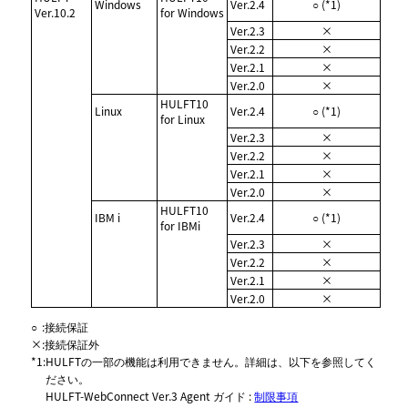
Windows
Ver.2.4
○ (*1)
Ver.10.2
for Windows
Ver.2.3
×
Ver.2.2
×
Ver.2.1
×
Ver.2.0
×
HULFT10
Linux
Ver.2.4
○ (*1)
for Linux
Ver.2.3
×
Ver.2.2
×
Ver.2.1
×
Ver.2.0
×
HULFT10
IBM i
Ver.2.4
○ (*1)
for IBMi
Ver.2.3
×
Ver.2.2
×
Ver.2.1
×
Ver.2.0
×
○
:
接続保証
×
:
接続保証外
*1
:
HULFTの一部の機能は利用できません。詳細は、以下を参照してく
ださい。
HULFT-WebConnect Ver.3 Agent ガイド :
制限事項