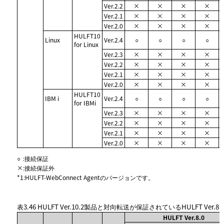
Ver.2.2
×
×
×
×
Ver.2.1
×
×
×
×
Ver.2.0
×
×
×
×
HULFT10
Linux
Ver.2.4
○
○
○
○
for Linux
Ver.2.3
×
×
×
×
Ver.2.2
×
×
×
×
Ver.2.1
×
×
×
×
Ver.2.0
×
×
×
×
HULFT10
IBM i
Ver.2.4
○
○
○
○
for IBMi
Ver.2.3
×
×
×
×
Ver.2.2
×
×
×
×
Ver.2.1
×
×
×
×
Ver.2.0
×
×
×
×
○
:
接続保証
×
:
接続保証外
*1
:
HULFT-WebConnect Agentのバージョンです。
表3.46
HULFT Ver.10.2製品と対向転送が保証されているHULFT Ver.8
HULFT Ver.8.0