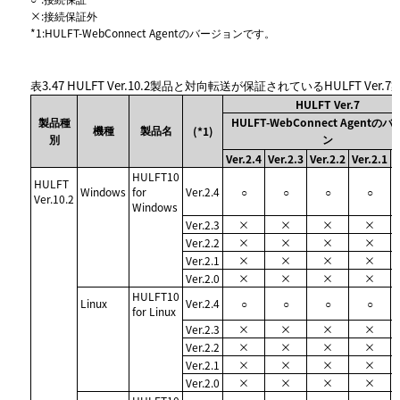
×
:
接続保証外
*1
:
HULFT-WebConnect Agentのバージョンです。
表3.47
HULFT Ver.10.2製品と対向転送が保証されているHULFT Ver.7
HULFT Ver.7
製品種
HULFT-WebConnect Agentの
機種
製品名
(*1)
別
ン
Ver.2.4
Ver.2.3
Ver.2.2
Ver.2.1
V
HULFT10
HULFT
Windows
for
Ver.2.4
○
○
○
○
Ver.10.2
Windows
Ver.2.3
×
×
×
×
Ver.2.2
×
×
×
×
Ver.2.1
×
×
×
×
Ver.2.0
×
×
×
×
HULFT10
Linux
Ver.2.4
○
○
○
○
for Linux
Ver.2.3
×
×
×
×
Ver.2.2
×
×
×
×
Ver.2.1
×
×
×
×
Ver.2.0
×
×
×
×