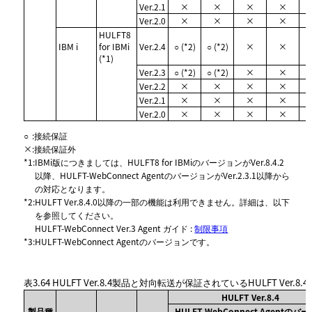
Ver.2.1
×
×
×
×
Ver.2.0
×
×
×
×
HULFT8
IBM i
for IBMi
Ver.2.4
○ (*2)
○ (*2)
×
×
(*1)
Ver.2.3
○ (*2)
○ (*2)
×
×
Ver.2.2
×
×
×
×
Ver.2.1
×
×
×
×
Ver.2.0
×
×
×
×
○
:
接続保証
×
:
接続保証外
*1
:
IBMi版につきましては、HULFT8 for IBMiのバージョンがVer.8.4.2
以降、HULFT-WebConnect AgentのバージョンがVer.2.3.1以降から
の対応となります。
*2
:
HULFT Ver.8.4.0以降の一部の機能は利用できません。詳細は、以下
を参照してください。
HULFT-WebConnect Ver.3 Agent ガイド :
制限事項
*3
:
HULFT-WebConnect Agentのバージョンです。
表3.64
HULFT Ver.8.4製品と対向転送が保証されているHULFT Ver.8.
HULFT Ver.8.4
製品種
HULFT-WebConnect Agentのバ