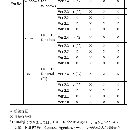
Windows
for
Ver.2.4
○ (*2)
×
×
×
Ver.8.4
Windows
Ver.2.3
○ (*2)
×
×
×
Ver.2.2
×
×
×
×
Ver.2.1
×
×
×
×
Ver.2.0
×
×
×
×
HULFT8
Linux
Ver.2.4
○ (*2)
×
×
×
for Linux
Ver.2.3
○ (*2)
×
×
×
Ver.2.2
×
×
×
×
Ver.2.1
×
×
×
×
Ver.2.0
×
×
×
×
HULFT8
IBM i
for IBMi
Ver.2.4
○ (*2)
×
×
×
(*1)
Ver.2.3
○ (*2)
×
×
×
Ver.2.2
×
×
×
×
Ver.2.1
×
×
×
×
Ver.2.0
×
×
×
×
○
:
接続保証
×
:
接続保証外
*1
:
IBMi版につきましては、HULFT8 for IBMiのバージョンがVer.8.4.2
以降、HULFT-WebConnect AgentのバージョンがVer.2.3.1以降から