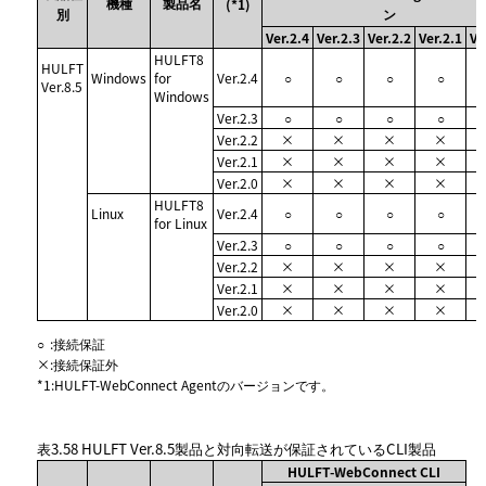
機種
製品名
(*1)
別
ン
Ver.2.4
Ver.2.3
Ver.2.2
Ver.2.1
Ve
HULFT8
HULFT
Windows
for
Ver.2.4
○
○
○
○
Ver.8.5
Windows
Ver.2.3
○
○
○
○
Ver.2.2
×
×
×
×
Ver.2.1
×
×
×
×
Ver.2.0
×
×
×
×
HULFT8
Linux
Ver.2.4
○
○
○
○
for Linux
Ver.2.3
○
○
○
○
Ver.2.2
×
×
×
×
Ver.2.1
×
×
×
×
Ver.2.0
×
×
×
×
○
:
接続保証
×
:
接続保証外
*1
:
HULFT-WebConnect Agentのバージョンです。
表3.58
HULFT Ver.8.5製品と対向転送が保証されているCLI製品
HULFT-WebConnect CLI