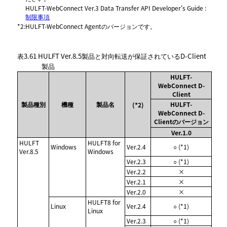
HULFT-WebConnect Ver.3 Data Transfer API Developer's Guide :
制限事項
*2
:
HULFT-WebConnect Agentのバージョンです。
表3.61
HULFT Ver.8.5製品と対向転送が保証されているD-Client
製品
HULFT-
WebConnect D-
Client
製品種別
機種
製品名
HULFT-
(*2)
WebConnect D-
Clientのバージョン
Ver.1.0
HULFT
HULFT8 for
Windows
Ver.2.4
○ (*1)
Ver.8.5
Windows
Ver.2.3
○ (*1)
Ver.2.2
×
Ver.2.1
×
Ver.2.0
×
HULFT8 for
Linux
Ver.2.4
○ (*1)
Linux
Ver.2.3
○ (*1)