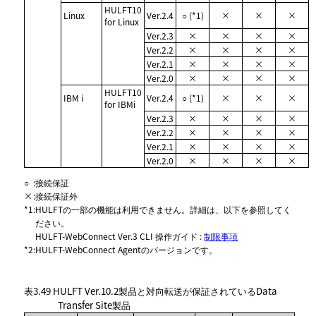
HULFT10
Linux
Ver.2.4
○ (*1)
×
×
×
for Linux
Ver.2.3
×
×
×
×
Ver.2.2
×
×
×
×
Ver.2.1
×
×
×
×
Ver.2.0
×
×
×
×
HULFT10
IBM i
Ver.2.4
○ (*1)
×
×
×
for IBMi
Ver.2.3
×
×
×
×
Ver.2.2
×
×
×
×
Ver.2.1
×
×
×
×
Ver.2.0
×
×
×
×
○
:
接続保証
×
:
接続保証外
*1
:
HULFTの一部の機能は利用できません。詳細は、以下を参照してく
ださい。
HULFT-WebConnect Ver.3 CLI 操作ガイド :
制限事項
*2
:
HULFT-WebConnect Agentのバージョンです。
表3.49
HULFT Ver.10.2製品と対向転送が保証されているData
Transfer Site製品