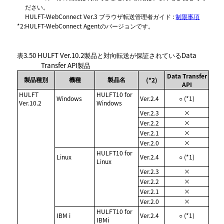
ださい。
HULFT-WebConnect Ver.3 ブラウザ転送管理者ガイド :
制限事項
*2
:
HULFT-WebConnect Agentのバージョンです。
表3.50
HULFT Ver.10.2製品と対向転送が保証されているData
Transfer API製品
Data Transfer
製品種別
機種
製品名
(*2)
API
HULFT
HULFT10 for
Windows
Ver.2.4
○ (*1)
Ver.10.2
Windows
Ver.2.3
×
Ver.2.2
×
Ver.2.1
×
Ver.2.0
×
HULFT10 for
Linux
Ver.2.4
○ (*1)
Linux
Ver.2.3
×
Ver.2.2
×
Ver.2.1
×
Ver.2.0
×
HULFT10 for
IBM i
Ver.2.4
○ (*1)
IBMi