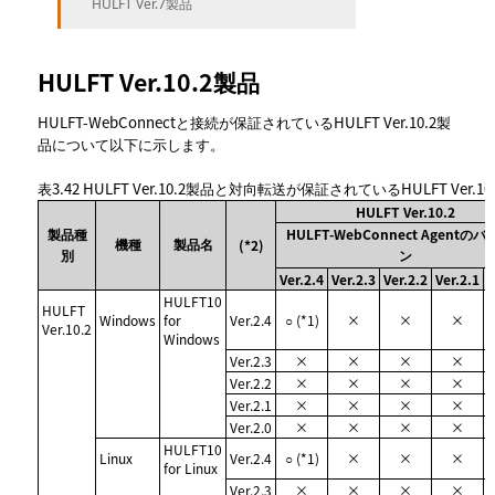
HULFT Ver.7製品
HULFT Ver.10.2製品
HULFT-WebConnectと接続が保証されているHULFT Ver.10.2製
品について以下に示します。
表3.42
HULFT Ver.10.2製品と対向転送が保証されているHULFT Ver.10
HULFT Ver.10.2
製品種
HULFT-WebConnect Agentの
機種
製品名
(*2)
別
ン
Ver.2.4
Ver.2.3
Ver.2.2
Ver.2.1
V
HULFT10
HULFT
Windows
for
Ver.2.4
○ (*1)
×
×
×
Ver.10.2
Windows
Ver.2.3
×
×
×
×
Ver.2.2
×
×
×
×
Ver.2.1
×
×
×
×
Ver.2.0
×
×
×
×
HULFT10
Linux
Ver.2.4
○ (*1)
×
×
×
for Linux
Ver.2.3
×
×
×
×