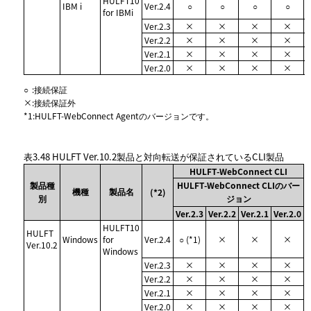
HULFT10
IBM i
Ver.2.4
○
○
○
○
for IBMi
Ver.2.3
×
×
×
×
Ver.2.2
×
×
×
×
Ver.2.1
×
×
×
×
Ver.2.0
×
×
×
×
○
:
接続保証
×
:
接続保証外
*1
:
HULFT-WebConnect Agentのバージョンです。
表3.48
HULFT Ver.10.2製品と対向転送が保証されているCLI製品
HULFT-WebConnect CLI
製品種
HULFT-WebConnect CLIのバー
機種
製品名
(*2)
別
ジョン
Ver.2.3
Ver.2.2
Ver.2.1
Ver.2.0
HULFT10
HULFT
Windows
for
Ver.2.4
○ (*1)
×
×
×
Ver.10.2
Windows
Ver.2.3
×
×
×
×
Ver.2.2
×
×
×
×
Ver.2.1
×
×
×
×
Ver.2.0
×
×
×
×