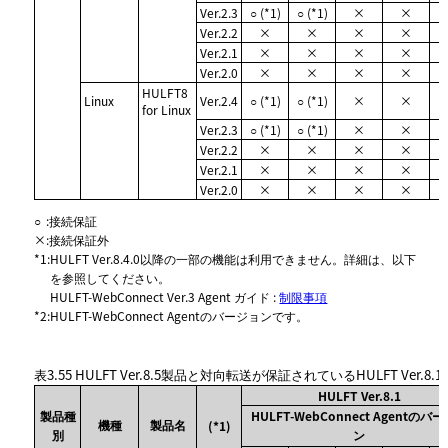
Ver.2.3
○ (*1)
○ (*1)
×
×
Ver.2.2
×
×
×
×
Ver.2.1
×
×
×
×
Ver.2.0
×
×
×
×
HULFT8
Linux
Ver.2.4
○ (*1)
○ (*1)
×
×
for Linux
Ver.2.3
○ (*1)
○ (*1)
×
×
Ver.2.2
×
×
×
×
Ver.2.1
×
×
×
×
Ver.2.0
×
×
×
×
○
:
接続保証
×
:
接続保証外
*1
:
HULFT Ver.8.4.0以降の一部の機能は利用できません。詳細は、以下
を参照してください。
HULFT-WebConnect Ver.3 Agent ガイド :
制限事項
*2
:
HULFT-WebConnect Agentのバージョンです。
表3.55
HULFT Ver.8.5製品と対向転送が保証されているHULFT Ver.8.
HULFT Ver.8.1
製品種
HULFT-WebConnect Agentのバ
機種
製品名
(*1)
別
ン