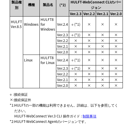
製品種
HULFT-WebConnect CLIのバー
機種
製品名
(*2)
別
ジョン
Ver.2.3
Ver.2.2
Ver.2.1
Ver.2.0
HULFT8
HULFT
Windows
for
Ver.2.4
○ (*1)
×
×
×
Ver.8.5
Windows
Ver.2.3
○ (*1)
×
×
×
Ver.2.2
×
×
×
×
Ver.2.1
×
×
×
×
Ver.2.0
×
×
×
×
HULFT8
Linux
Ver.2.4
○ (*1)
×
×
×
for Linux
Ver.2.3
○ (*1)
×
×
×
Ver.2.2
×
×
×
×
Ver.2.1
×
×
×
×
Ver.2.0
×
×
×
×
○
:
接続保証
×
:
接続保証外
*1
:
HULFTの一部の機能は利用できません。詳細は、以下を参照してく
ださい。
HULFT-WebConnect Ver.3 CLI 操作ガイド :
制限事項
*2
:
HULFT-WebConnect Agentのバージョンです。