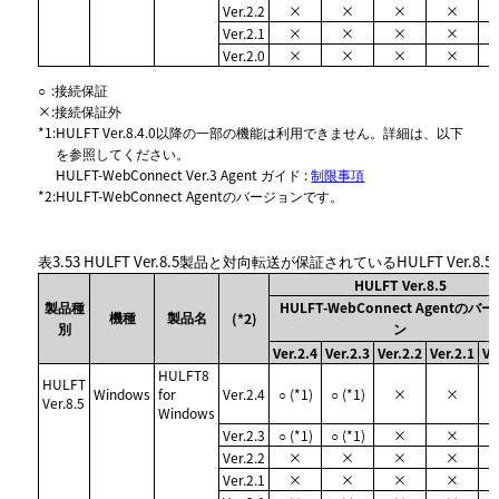
Ver.2.2
×
×
×
×
Ver.2.1
×
×
×
×
Ver.2.0
×
×
×
×
○
:
接続保証
×
:
接続保証外
*1
:
HULFT Ver.8.4.0以降の一部の機能は利用できません。詳細は、以下
を参照してください。
HULFT-WebConnect Ver.3 Agent ガイド :
制限事項
*2
:
HULFT-WebConnect Agentのバージョンです。
表3.53
HULFT Ver.8.5製品と対向転送が保証されているHULFT Ver.8.
HULFT Ver.8.5
製品種
HULFT-WebConnect Agentのバ
機種
製品名
(*2)
別
ン
Ver.2.4
Ver.2.3
Ver.2.2
Ver.2.1
Ve
HULFT8
HULFT
Windows
for
Ver.2.4
○ (*1)
○ (*1)
×
×
Ver.8.5
Windows
Ver.2.3
○ (*1)
○ (*1)
×
×
Ver.2.2
×
×
×
×
Ver.2.1
×
×
×
×