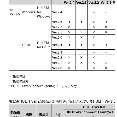
Ver.2.4
Ver.2.3
Ver.2.2
Ver.2.1
Ve
HULFT8
HULFT
Windows
for
Ver.2.4
○
○
○
○
Ver.8.5
Windows
Ver.2.3
○
○
○
○
Ver.2.2
×
×
×
×
Ver.2.1
×
×
×
×
Ver.2.0
×
×
×
×
HULFT8
Linux
Ver.2.4
○
○
○
○
for Linux
Ver.2.3
○
○
○
○
Ver.2.2
×
×
×
×
Ver.2.1
×
×
×
×
Ver.2.0
×
×
×
×
○
:
接続保証
×
:
接続保証外
*1
:
HULFT-WebConnect Agentのバージョンです。
表3.56
HULFT Ver.8.5製品と対向転送が保証されているHULFT Ver.8.
HULFT Ver.8.0
製品種
HULFT-WebConnect Agentのバ
機種
製品名
(*1)
別
ン