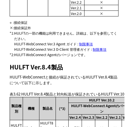
Ver.2.2
×
Ver.2.1
×
Ver.2.0
×
○
:
接続保証
×
:
接続保証外
*1
:
HULFTの一部の機能は利用できません。詳細は、以下を参照してく
ださい。
HULFT-WebConnect Ver.3 Agent ガイド :
制限事項
HULFT-WebConnect Ver.3 D-Client 管理者ガイド :
制限事項
*2
:
HULFT-WebConnect Agentのバージョンです。
HULFT Ver.8.4製品
HULFT-WebConnectと接続が保証されているHULFT Ver.8.4製品
について以下に示します。
表3.62
HULFT Ver.8.4製品と対向転送が保証されているHULFT Ver.10
HULFT Ver.10.2
製品種
HULFT-WebConnect Agentのバ
機種
製品名
(*3)
別
ン
Ver.2.4
Ver.2.3
Ver.2.2
Ver.2.1
Ve
HULFT8
HULFT