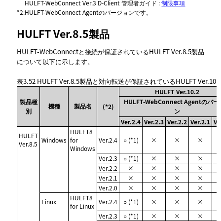
HULFT-WebConnect Ver.3 D-Client 管理者ガイド :
制限事項
*2
:
HULFT-WebConnect Agentのバージョンです。
HULFT Ver.8.5製品
HULFT-WebConnectと接続が保証されているHULFT Ver.8.5製品
について以下に示します。
表3.52
HULFT Ver.8.5製品と対向転送が保証されているHULFT Ver.10
HULFT Ver.10.2
製品種
HULFT-WebConnect Agentのバ
機種
製品名
(*2)
別
ン
Ver.2.4
Ver.2.3
Ver.2.2
Ver.2.1
Ve
HULFT8
HULFT
Windows
for
Ver.2.4
○ (*1)
×
×
×
Ver.8.5
Windows
Ver.2.3
○ (*1)
×
×
×
Ver.2.2
×
×
×
×
Ver.2.1
×
×
×
×
Ver.2.0
×
×
×
×
HULFT8
Linux
Ver.2.4
○ (*1)
×
×
×
for Linux
Ver.2.3
○ (*1)
×
×
×