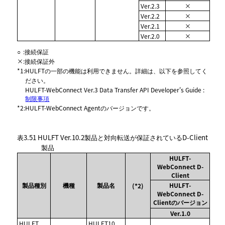
Ver.2.3
×
Ver.2.2
×
Ver.2.1
×
Ver.2.0
×
○
:
接続保証
×
:
接続保証外
*1
:
HULFTの一部の機能は利用できません。詳細は、以下を参照してく
ださい。
HULFT-WebConnect Ver.3 Data Transfer API Developer's Guide :
制限事項
*2
:
HULFT-WebConnect Agentのバージョンです。
表3.51
HULFT Ver.10.2製品と対向転送が保証されているD-Client
製品
HULFT-
WebConnect D-
Client
製品種別
機種
製品名
HULFT-
(*2)
WebConnect D-
Clientのバージョン
Ver.1.0
HULFT
HULFT10