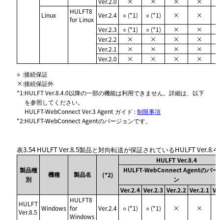
Ver.2.0
×
×
×
×
HULFT8
Linux
Ver.2.4
○ (*1)
○ (*1)
×
×
for Linux
Ver.2.3
○ (*1)
○ (*1)
×
×
Ver.2.2
×
×
×
×
Ver.2.1
×
×
×
×
Ver.2.0
×
×
×
×
○
:
接続保証
×
:
接続保証外
*1
:
HULFT Ver.8.4.0以降の一部の機能は利用できません。詳細は、以下
を参照してください。
HULFT-WebConnect Ver.3 Agent ガイド :
制限事項
*2
:
HULFT-WebConnect Agentのバージョンです。
表3.54
HULFT Ver.8.5製品と対向転送が保証されているHULFT Ver.8.
HULFT Ver.8.4
製品種
HULFT-WebConnect Agentのバ
機種
製品名
(*2)
別
ン
Ver.2.4
Ver.2.3
Ver.2.2
Ver.2.1
Ve
HULFT8
HULFT
Windows
for
Ver.2.4
○ (*1)
○ (*1)
×
×
Ver.8.5
Windows