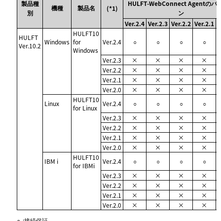
製品種
HULFT-WebConnect Agentの
機種
製品名
(*1)
別
ン
Ver.2.4
Ver.2.3
Ver.2.2
Ver.2.1
V
HULFT10
HULFT
Windows
for
Ver.2.4
○
○
○
○
Ver.10.2
Windows
Ver.2.3
×
×
×
×
Ver.2.2
×
×
×
×
Ver.2.1
×
×
×
×
Ver.2.0
×
×
×
×
HULFT10
Linux
Ver.2.4
○
○
○
○
for Linux
Ver.2.3
×
×
×
×
Ver.2.2
×
×
×
×
Ver.2.1
×
×
×
×
Ver.2.0
×
×
×
×
HULFT10
IBM i
Ver.2.4
○
○
○
○
for IBMi
Ver.2.3
×
×
×
×
Ver.2.2
×
×
×
×
Ver.2.1
×
×
×
×
Ver.2.0
×
×
×
×
○
:
接続保証