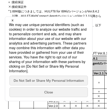
○
:
接続保証
×
:
接続保証外
*1
:
IBMi版につきましては、HULFT8 for IBMiのバージョンがVer.8.4.2
以降、HULFT-WebConnect AgentのバージョンがVer.2.3.1以降から
の対応となります。
*2
:
HULFT Ver.8.4.0以降の一部の機能は利用できません。詳細は、以下
を参照してください。
HULFT-WebConnect Ver.3 Agent ガイド :
制限事項
*3
:
HULFT-WebConnect Agentのバージョンです。
表3.65
HULFT
Ver.8.4製品と対向転送が保証されているHULFT Ver.8.
HULFT Ver.8.1
製品種
HULFT-WebConnect Agentのバ
機種
製品名
(*2)
別
ン
Ver.2.4
Ver.2.3
Ver.2.2
Ver.2.1
Ve
HULFT8
HULFT
Windows
for
Ver.2.4
○
○
○
○
Ver.8.4
Windows
Ver.2.3
○
○
○
○
Ver.2.2
×
×
×
×
Ver.2.1
×
×
×
×
Ver.2.0
×
×
×
×