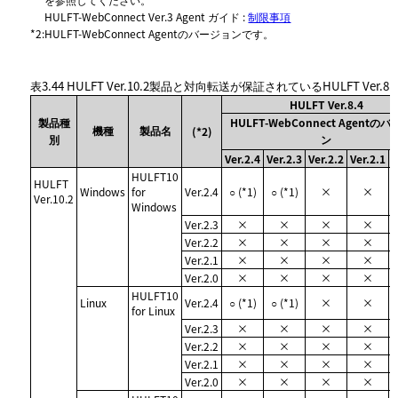
HULFT-WebConnect Ver.3 Agent ガイド :
制限事項
*2
:
HULFT-WebConnect Agentのバージョンです。
表3.44
HULFT Ver.10.2製品と対向転送が保証されているHULFT Ver.8
HULFT Ver.8.4
製品種
HULFT-WebConnect Agentの
機種
製品名
(*2)
別
ン
Ver.2.4
Ver.2.3
Ver.2.2
Ver.2.1
V
HULFT10
HULFT
Windows
for
Ver.2.4
○ (*1)
○ (*1)
×
×
Ver.10.2
Windows
Ver.2.3
×
×
×
×
Ver.2.2
×
×
×
×
Ver.2.1
×
×
×
×
Ver.2.0
×
×
×
×
HULFT10
Linux
Ver.2.4
○ (*1)
○ (*1)
×
×
for Linux
Ver.2.3
×
×
×
×
Ver.2.2
×
×
×
×
Ver.2.1
×
×
×
×
Ver.2.0
×
×
×
×