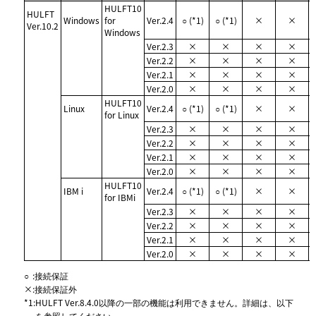
HULFT10
HULFT
Windows
for
Ver.2.4
○ (*1)
○ (*1)
×
×
Ver.10.2
Windows
Ver.2.3
×
×
×
×
Ver.2.2
×
×
×
×
Ver.2.1
×
×
×
×
Ver.2.0
×
×
×
×
HULFT10
Linux
Ver.2.4
○ (*1)
○ (*1)
×
×
for Linux
Ver.2.3
×
×
×
×
Ver.2.2
×
×
×
×
Ver.2.1
×
×
×
×
Ver.2.0
×
×
×
×
HULFT10
IBM i
Ver.2.4
○ (*1)
○ (*1)
×
×
for IBMi
Ver.2.3
×
×
×
×
Ver.2.2
×
×
×
×
Ver.2.1
×
×
×
×
Ver.2.0
×
×
×
×
○
:
接続保証
×
:
接続保証外
*1
:
HULFT Ver.8.4.0以降の一部の機能は利用できません。詳細は、以下
を参照してください。