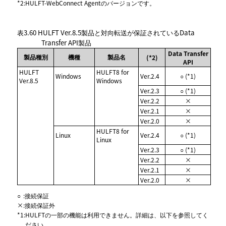
*2
:
HULFT-WebConnect Agentのバージョンです。
表3.60
HULFT Ver.8.5製品と対向転送が保証されているData
Transfer API製品
Data Transfer
製品種別
機種
製品名
(*2)
API
HULFT
HULFT8 for
Windows
Ver.2.4
○ (*1)
Ver.8.5
Windows
Ver.2.3
○ (*1)
Ver.2.2
×
Ver.2.1
×
Ver.2.0
×
HULFT8 for
Linux
Ver.2.4
○ (*1)
Linux
Ver.2.3
○ (*1)
Ver.2.2
×
Ver.2.1
×
Ver.2.0
×
○
:
接続保証
×
:
接続保証外
*1
:
HULFTの一部の機能は利用できません。詳細は、以下を参照してく
ださい。