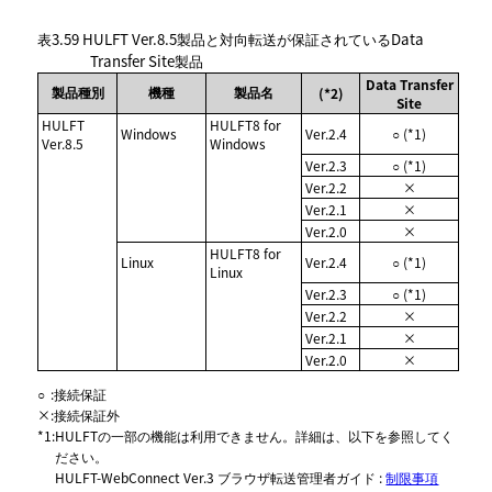
表3.59
HULFT Ver.8.5製品と対向転送が保証されているData
Transfer Site製品
Data Transfer
製品種別
機種
製品名
(*2)
Site
HULFT
HULFT8 for
Windows
Ver.2.4
○ (*1)
Ver.8.5
Windows
Ver.2.3
○ (*1)
Ver.2.2
×
Ver.2.1
×
Ver.2.0
×
HULFT8 for
Linux
Ver.2.4
○ (*1)
Linux
Ver.2.3
○ (*1)
Ver.2.2
×
Ver.2.1
×
Ver.2.0
×
○
:
接続保証
×
:
接続保証外
*1
:
HULFTの一部の機能は利用できません。詳細は、以下を参照してく
ださい。
HULFT-WebConnect Ver.3 ブラウザ転送管理者ガイド :
制限事項