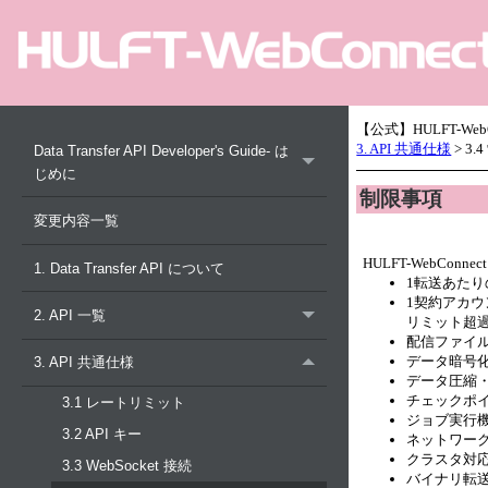
【公式】HULFT-WebConn
3. API 共通仕様
>
3.
Data Transfer API Developer's Guide- は
じめに
制限事項
変更内容一覧
HULFT-WebConne
1. Data Transfer API について
1転送あたり
1契約アカウ
2. API 一覧
リミット超
配信ファイ
データ暗号
3. API 共通仕様
データ圧縮
チェックポ
3.1 レートリミット
ジョブ実行
3.2 API キー
ネットワー
クラスタ対
3.3 WebSocket 接続
バイナリ転送