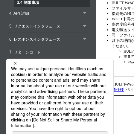
3.4 制限事項
HULFT-We
ファイルサ
4. API 詳細
接続先のHU
Ver.8.
高強度暗号
5. リクエストインタフェース
電文転送タ
同一ファイ
6. レスポンスインタフェース
以下の理由から
ください。
HUL
7. リターンコード
HUL
>_<
h
【公式】HULFT-WebConn
3. API 共通仕様
>
3.