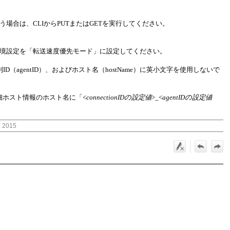
場合は、CLIからPUTまたはGETを実行してください。
環境設定を「転送速度優先モード」に設定してください。
、識別ID（agentID）、およびホスト名（hostName）に英小文字を使用しないで
LFTの詳細ホスト情報のホスト名に「<
connectionIDの設定値
>_<
agentIDの設定値
. 2015