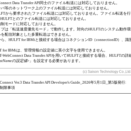
bConnect Data Transfer API同士のファイル転送には対応しておりません。
ーバ等のネットワーク上のファイル転送には対応しておりません。
LFTから要求されたファイル転送には対応しておりません。ファイル転送を行う
1未満のHULFTとのファイル転送には対応しておりません。
強制モードに対応しておりません。
イプは「転送速度優先モード」で動作します。対向のHULFTのシステム動作
ルを配信対象とした多重転送はできません。
、HULFT for IBMiと接続する場合はコネクションID（connectionID）
FT for IBMiは、管理情報の設定値に英小文字を使用できません。
FT-WebConnect Data Transfer APIを用いてHULFTと接続する場合、HU
ostNameの設定値
>」を設定する必要があります。
(c) Saison Technology Co.,Ltd
ect Ver.3 Data Transfer API Developer's Guide_2026年5月1日_第5版発行:
4 制限事項