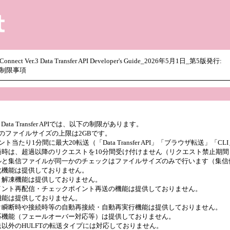
メイン コンテンツにスキップ
ect Ver.3 Data Transfer API Developer's Guide_2026年5月1日_第5版発行:
4 制限事項
ct Data Transfer APIでは、以下の制限があります。
のファイルサイズの上限は2GBです。
ント当たり1分間に最大20転送（「Data Transfer API」「ブラウザ転送
過時は、超過以降のリクエストを10分間受け付けません（リクエスト禁止期間
ルと集信ファイルが同一かのチェックはファイルサイズのみで行います（集信
化機能は提供しておりません。
・解凍機能は提供しておりません。
イント再配信・チェックポイント再送の機能は提供しておりません。
機能は提供しておりません。
ク瞬断時や接続時等の自動再接続・自動再実行機能は提供しておりません。
応機能（フェールオーバー対応等）は提供しておりません。
以外のHULFTの転送タイプには対応しておりません。