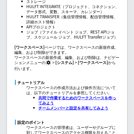
ストレージ
HULFT INTEGRATE
（
プロジェクト
、
コネクション
、
データ形式
、
変数
、
スキーマ
、
カレンダー
）
HULFT TRANSFER
（
集信管理情報
、
配信管理情報
、
詳細ホスト情報
）
APIプロジェクト
ジョブ
（
ファイル イベント ジョブ
、
REST APIジョ
ブ
、
スケジュール ジョブ
、
HULFT Transferジョブ
）
ワークスペース
ページでは、ワークスペースの新規作成、
編集、および削除ができます。
ワークスペースの新規作成、編集、および削除は、ナビゲー
ションメニューの
>
システム
>
ワークスペース
から
行います。
チュートリアル
ワークスペースの作成方法および操作方法について
は、以下のチュートリアルを参照してください。
共同で作業するためのワークスペースを作っ
てみよう
チームメンバーと設定を共有してみよう
設定のポイント
ワークスペースの管理者は、ユーザーやグループに
対してワークスペースのアクセス権限を与えること