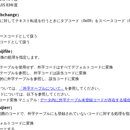
 JIS 83年度
change）
系機種に対してテキスト転送を行うときにタブコード（0x09）をスペースコード（
スペースコードとして扱う
ブコードとして扱う
ifile）
変換の処理を指定します。
外字テーブルを使用せず、外字コードはすべてデフォルトコードに変換
外字テーブルを参照し、外字コードは該当コードに変換
優先的に外字テーブルを参照し、該当コードに変換
については、
「外字テーブルについて」
を参照してください。
ードについては、以下を参照してください。
コード変換 マニュアル
:
データ内に外字テーブル未登録コードが存在する場
ierr）
字範囲のコードで、外字テーブルにも登録されていないコードに対する処理を
デフォルトコードに変換
ラーとする