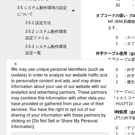
83
:
3.5 システム動作環境の設定
について
タブコードの扱い（tab
MF-IBMi
3.5.1 設定方法
ます。
3.5.2 システム動作環境
0
: 
設定ファイル
1
: タ
3.5.3 システム動作環境
外字テーブル使用（gaij
設定一覧
外字テーブル
3.5.4 各項目の説明
0
: 
3.5.4.1 起動
1
: 
3.5.4.2 コード変換
2
: 
3.5.4.3 集配信
外字テーブル
3.5.4.4 通信
デフォルトコ
HULFT10
3.5.4.5 セキュリテ
外字未登録時処理（gaij
ィ
HULFTの外
3.5.4.6 グローバル
0
: 
3.5.4.7 転送テスト
1
: エ