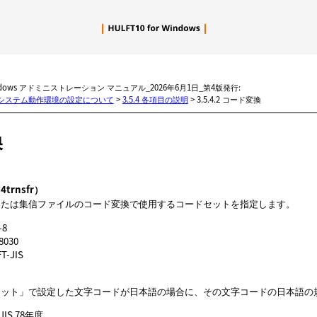
メイン コンテンツにスキップ
Windows アドミニストレーション マニュアル_2026年6月1日_第4版発行:
5 システム動作環境の設定について
>
3.5.4 各項目の説明
>
3.5.4.2 コード変換
換
trnsfr）
または集信ファイルのコード変換で使用するコードセットを指定します。
-8
8030
FT-JIS
）
セット
で設定した文字コードが日本語の場合に、その文字コードの日本語の
 JIS 78年度