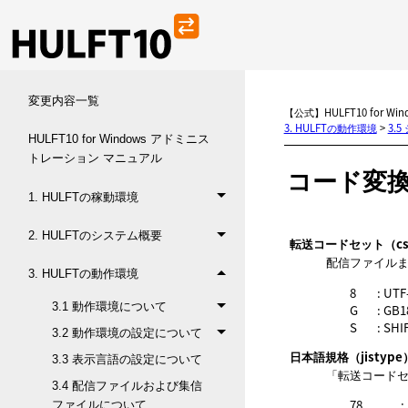
変更内容一覧
【公式】HULFT10 for 
3. HULFTの動作環境
>
3.
HULFT10 for Windows アドミニス
トレーション マニュアル
コード変
1. HULFTの稼動環境
2. HULFTのシステム概要
転送コードセット（cs4
配信ファイル
3. HULFTの動作環境
8
: UTF
3.1 動作環境について
G
: GB1
S
: SHI
3.2 動作環境の設定について
日本語規格（jistype
3.3 表示言語の設定について
転送コード
3.4 配信ファイルおよび集信
78
:
ファイルについて