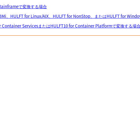
for Mainframeで変換する場合
or IBMi、HULFT for Linux/AIX、HULFT for NonStop、またはHULFT for 
for Container ServicesまたはHULFT10 for Container Platformで変換する場