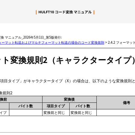
メイン コンテンツにスキップ
変換 マニュアル_2026年5月1日_第5版発行:
 フォーマット転送およびマルチフォーマット転送の場合のコード変換規則
>
2.4.2 フォー
ット変換規則2（キャラクタータイプ
項目タイプ
がキャラクタータイプ（X）の場合は、以下のような変換規則
換規則2
換前
変換後
備考
バイト数
項目タイプ
バイト数
イプ
変換前と同じ
変換前と同じ