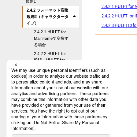
規則1
2.4.2.1 HULFT 
2.4.2 フォーマット変換
2.4.2.2 HULFT f
規則2（キャラクタータ
イプ）
2.4.2.3 HULFT10 
2.4.2.1 HULFT for
Mainframeで変換す
る場合
2.4.2.2 HULFT for
IBMi、HULFT for
Linux/AIX、HULFT
for NonStop、または
HULFT for Windows
で変換する場合
2.4.2.3 HULFT10 for
Container Services
またはHULFT10 for
Container Platformで
変換する場合
2.4.3 フォーマット変換
規則3（サイン付10進数