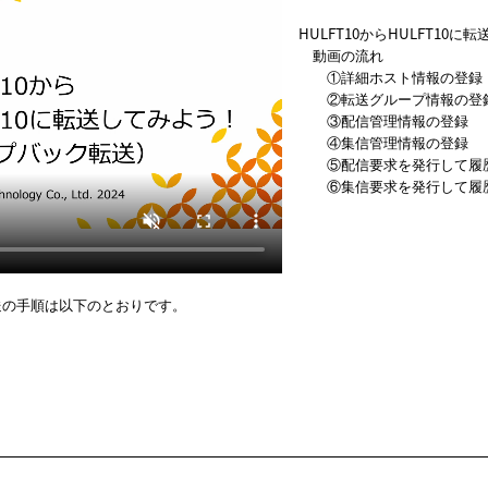
HULFT10からHULFT10に
動画の流れ
①詳細ホスト情報の登録
②転送グループ情報の登
③配信管理情報の登録
④集信管理情報の登録
⑤配信要求を発行して履
⑥集信要求を発行して履
送の手順は以下のとおりです。