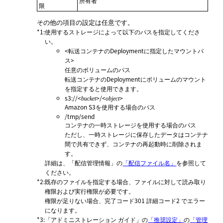
所有者
限
その他の項目の設定は任意です。
*1
:
使用するストレージによって以下のパスを指定してくださ
い。
<転送コンテナのDeploymentに指定したマウントパ
ス>
任意のボリュームのパス
転送コンテナのDeploymentにボリュームのマウント
を指定すると使用できます。
s3://<
>/<
>
bucket
object
Amazon S3を使用する場合のパス
/tmp/send
コンテナの一時ストレージを使用する場合のパス
ただし、一時ストレージに保存したデータはコンテナ
間で共有できず、コンテナの再起動時に削除されま
す。
詳細は、「配信管理情報」の
「配信ファイル名」
を参照して
ください。
*2
:
既存のファイルを指定する場合、ファイルに対して読み取り
権限および実行権限が必要です。
権限が足りない場合、完了コード301 詳細コード2 でエラー
になります。
*3
:
「アドミニストレーション ガイド」
の
「推奨設定」
の
「管理