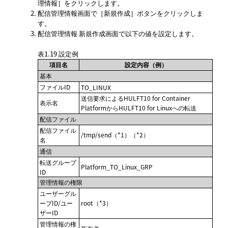
理情報
をクリックします。
配信管理情報
画面で
新規作成
ボタンをクリックしま
す。
配信管理情報 新規作成
画面で以下の値を設定します。
表1.19
設定例
項目名
設定内容（例）
基本
ファイルID
TO_LINUX
送信要求によるHULFT10 for Container
表示名
PlatformからHULFT10 for Linuxへの転送
配信ファイル
配信ファイル
/tmp/send（*1）（*2）
名
通信
転送グループ
Platform_TO_Linux_GRP
ID
管理情報の権限
ユーザーグル
ープID/ユー
root（*3）
ザーID
管理情報の権