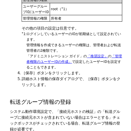
ユーザーグルー
root（*1）
プID/ユーザーID
管理情報の権限
所有者
その他の項目の設定は任意です。
*1
:
ログインしているユーザーのIDが初期値として設定されてい
ます。
管理情報を作成できるユーザーの権限は、管理者および転送
管理者の2種類です。
「アドミニストレーション ガイド」
の
「推奨設定」
の
「管理
者権限のユーザーIDの作成」
で設定したユーザーIDを設定す
ることもできます。
保存
ボタンをクリックします。
詳細ホスト情報の保存ダイアログで、
保存
ボタンをク
リックします。
転送グループ情報の登録
システム動作環境設定で、
接続元ホストの検証
の
転送グル
ープに接続元ホストが含まれていない場合はエラーとする
チェ
ックボックスがチェックされている場合、転送グループ情報の登
録が必要です。