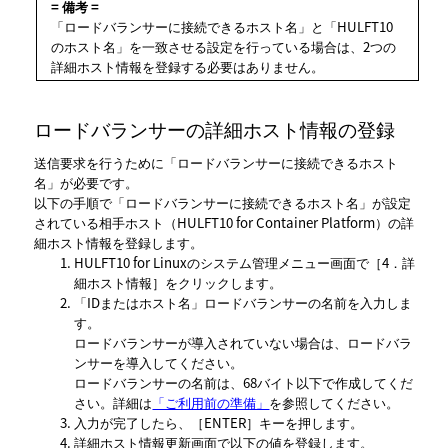
= 備考 =
ロードバランサーに接続できるホスト名
と
HULFT10
のホスト名
を一致させる設定を行っている場合は、2つの
詳細ホスト情報を登録する必要はありません。
ロードバランサーの詳細ホスト情報の登録
送信要求を行うために
ロードバランサーに接続できるホスト
名
が必要です。
以下の手順で
ロードバランサーに接続できるホスト名
が設定
されている相手ホスト（HULFT10 for Container Platform）の詳
細ホスト情報を登録します。
HULFT10 for Linuxのシステム管理メニュー画面で
4．詳
細ホスト情報
をクリックします。
IDまたはホスト名
ロードバランサーの名前を入力しま
す。
ロードバランサーが導入されていない場合は、ロードバラ
ンサーを導入してください。
ロードバランサーの名前は、68バイト以下で作成してくだ
さい。詳細は
「ご利用前の準備」
を参照してください。
入力が完了したら、
ENTER
キーを押します。
詳細ホスト情報更新
画面で以下の値を登録します。