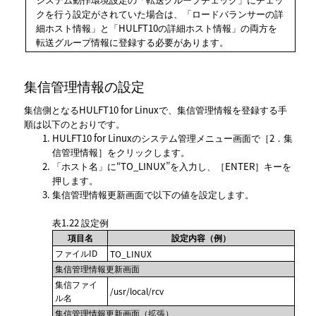
クを行う設定がされていた場合は、
ロードバランサーの詳
細ホスト情報
と
HULFT10の詳細ホスト情報
の両方を
転送グループ情報に登録する必要があります。
集信管理情報の設定
集信側となるHULFT10 for Linuxで、集信管理情報を登録する手
順は以下のとおりです。
HULFT10 for Linuxのシステム管理メニュー画面で
2．集
信管理情報
をクリックします。
ホスト名
に“TO_LINUX”を入力し、
ENTER
キーを
押します。
集信管理情報更新
画面で以下の値を設定します。
表1.22
設定例
項目名
設定内容（例）
ファイルID
TO_LINUX
集信管理情報更新画面
集信ファイ
/usr/local/rcv
ル名
集信管理情報更新画面（拡張）