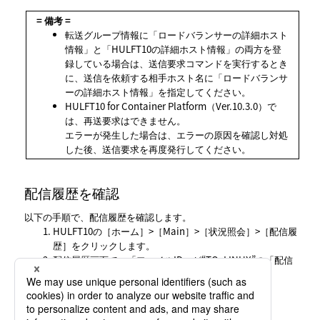
= 備考 =
転送グループ情報に
ロードバランサーの詳細ホスト
情報
と
HULFT10の詳細ホスト情報
の両方を登
録している場合は、送信要求コマンドを実行するとき
に、送信を依頼する相手ホスト名に
ロードバランサ
ーの詳細ホスト情報
を指定してください。
HULFT10 for Container Platform（Ver.10.3.0）で
は、再送要求はできません。
エラーが発生した場合は、エラーの原因を確認し対処
した後、送信要求を再度発行してください。
配信履歴を確認
以下の手順で、配信履歴を確認します。
HULFT10の
ホーム
>
Main
>
状況照会
>
配信履
歴
をクリックします。
配信履歴画面で、
ファイルID
が“TO_LINUX”の
配信
履歴
をクリックします。
集信履歴を確認