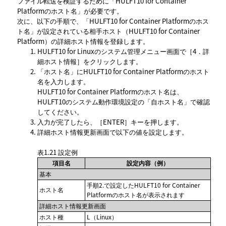
ファイル転送を検証するために
HULFT10 for Container
Platformのホスト名
が必要です。
次に、以下の手順で、
HULFT10 for Container Platformのホス
ト名
が設定されている相手ホスト（HULFT10 for Container
Platform）の詳細ホスト情報を登録します。
HULFT10 for Linuxのシステム管理メニュー画面で
4．詳
細ホスト情報
をクリックします。
ホスト名
にHULFT10 for Container Platformのホスト
名を入力します。
HULFT10 for Container Platformのホスト名は、
HULFT10のシステム動作環境設定の
自ホスト名
で確認
してください。
入力が完了したら、
ENTER
キーを押します。
詳細ホスト情報更新
画面で以下の値を設定します。
表1.21
設定例
項目名
設定内容（例）
基本
手順2.で設定したHULFT10 for Container
ホスト名
Platformのホスト名が表示されます
詳細ホスト情報更新画面
ホスト種
L（Linux）