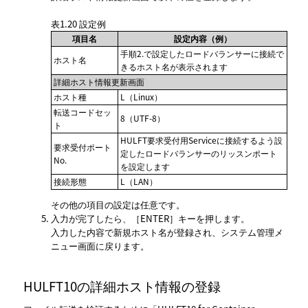
表1.20
設定例
項目名
設定内容（例）
手順2.で設定したロードバランサーに接続で
ホスト名
きるホスト名が表示されます
詳細ホスト情報更新画面
ホスト種
L（Linux）
転送コードセッ
8（UTF-8）
ト
HULFT要求受付用Serviceに接続するよう設
要求受付ポート
定したロードバランサーのリッスンポート
No.
を設定します
接続形態
L（LAN）
その他の項目の設定は任意です。
入力が完了したら、
ENTER
キーを押します。
入力した内容で新規ホスト名が登録され、
システム管理メ
ニュー
画面に戻ります。
HULFT10の詳細ホスト情報の登録