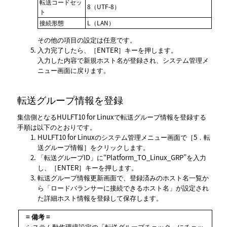
転送コードセッ
8（UTF-8）
ト
接続形態
L（LAN）
その他の項目の設定は任意です。
入力完了したら、
ENTER
キーを押します。
入力した内容で新規ホスト名が登録され、
システム管理メ
ニュー
画面に戻ります。
転送グループ情報を登録
集信側となるHULFT10 for Linuxで転送グループ情報を登録する
手順は以下のとおりです。
HULFT10 for Linuxのシステム管理メニュー画面で
5．転
送グループ情報
をクリックします。
転送グループID
に“Platform_TO_Linux_GRP”を入力
し、
ENTER
キーを押します。
転送グループ情報更新画面で、登録済みのホスト名一覧か
ら
ロードバランサーに接続できるホスト名
が設定され
た詳細ホスト情報を登録して保存します。
= 備考 =
システム動作環境設定の
転送グループチェック
にチェッ