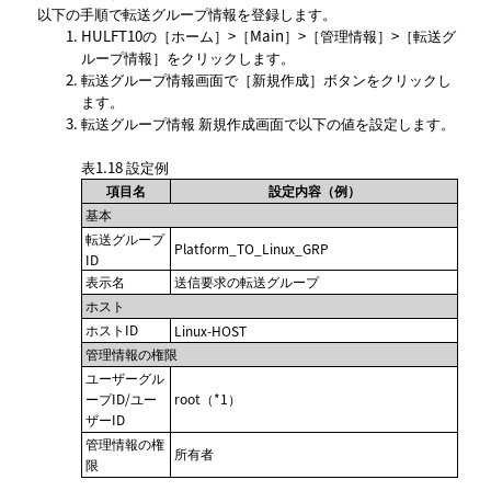
以下の手順で転送グループ情報を登録します。
HULFT10の
ホーム
>
Main
>
管理情報
>
転送グ
ループ情報
をクリックします。
転送グループ情報
画面で
新規作成
ボタンをクリックし
ます。
転送グループ情報 新規作成
画面で以下の値を設定します。
表1.18
設定例
項目名
設定内容（例）
基本
転送グループ
Platform_TO_Linux_GRP
ID
表示名
送信要求の転送グループ
ホスト
ホストID
Linux-HOST
管理情報の権限
ユーザーグル
ープID/ユー
root（*1）
ザーID
管理情報の権
所有者
限