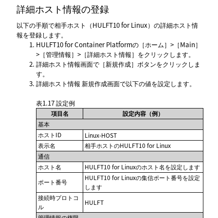
詳細ホスト情報の登録
以下の手順で相手ホスト（HULFT10 for Linux）の詳細ホスト情
報を登録します。
HULFT10 for Container Platformの
ホーム
>
Main
>
管理情報
>
詳細ホスト情報
をクリックします。
詳細ホスト情報
画面で
新規作成
ボタンをクリックしま
す。
詳細ホスト情報 新規作成
画面で以下の値を設定します。
表1.17
設定例
項目名
設定内容（例）
基本
ホストID
Linux-HOST
表示名
相手ホストのHULFT10 for Linux
通信
ホスト名
HULFT10 for Linuxのホスト名を設定します
HULFT10 for Linuxの集信ポート番号を設定
ポート番号
します
接続時プロトコ
HULFT
ル
管理情報の権限