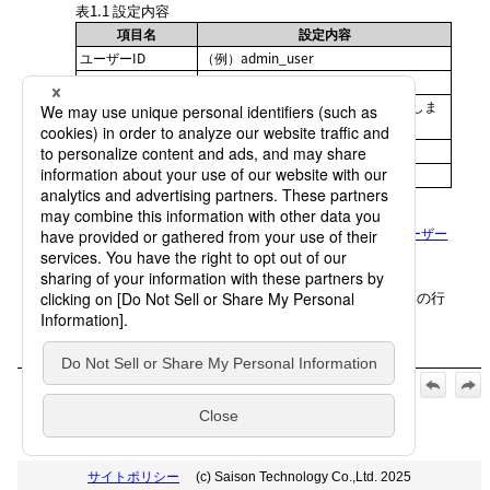
表1.1
設定内容
項目名
設定内容
ユーザーID
（例）admin_user
表示名
（例）管理者
所有しているメールアドレスを設定しま
メールアドレス
す
初期パスワード
初期パスワードを設定します
ユーザーの権限
管理者（*1）
その他の項目の設定は任意です。
*1
:
ユーザーの権限についての詳細は、
「用語集」
の
「ユーザー
の権限」
を参照してください。
保存
ボタンをクリックします。
ユーザー管理
画面の一覧に、作成した
ユーザーID
の行
が表示されます。
【公式】HULFT10 for Container Platform アドミニストレーシ
ョン ガイド_2026年5月1日_第5版発行:
1. 推奨設定
>
1.1 管理者権限のユーザーIDの作成
サイトポリシー
(c) Saison Technology Co.,Ltd. 2025