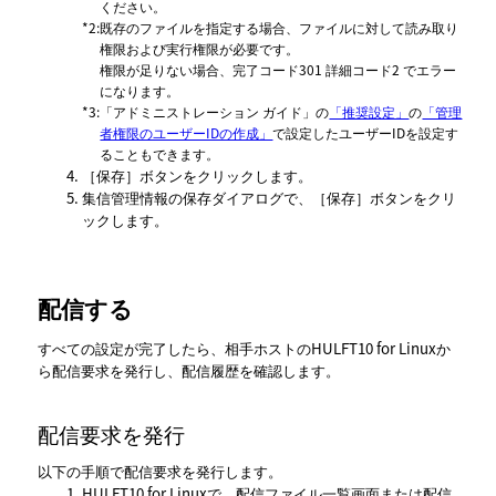
ください。
*2
:
既存のファイルを指定する場合、ファイルに対して読み取り
権限および実行権限が必要です。
権限が足りない場合、完了コード301 詳細コード2 でエラー
になります。
*3
:
「アドミニストレーション ガイド」
の
「推奨設定」
の
「管理
者権限のユーザーIDの作成」
で設定したユーザーIDを設定す
ることもできます。
保存
ボタンをクリックします。
集信管理情報の保存ダイアログで、
保存
ボタンをクリ
ックします。
配信する
すべての設定が完了したら、相手ホストのHULFT10 for Linuxか
ら配信要求を発行し、配信履歴を確認します。
配信要求を発行
以下の手順で配信要求を発行します。
HULFT10 for Linuxで、
配信ファイル一覧
画面または
配信