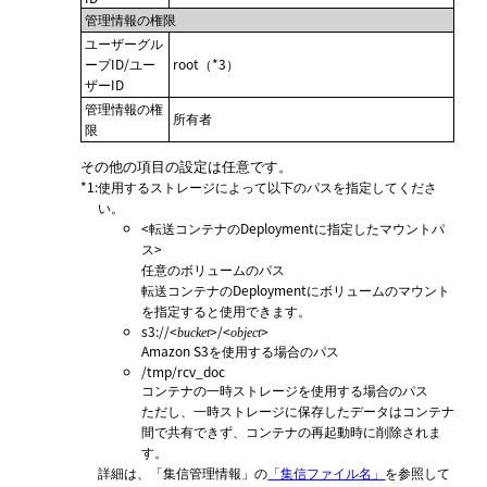
管理情報の権限
ユーザーグル
ープID/ユー
root（*3）
ザーID
管理情報の権
所有者
限
その他の項目の設定は任意です。
*1
:
使用するストレージによって以下のパスを指定してくださ
い。
<転送コンテナのDeploymentに指定したマウントパ
ス>
任意のボリュームのパス
転送コンテナのDeploymentにボリュームのマウント
を指定すると使用できます。
s3://<
>/<
>
bucket
object
Amazon S3を使用する場合のパス
/tmp/rcv_doc
コンテナの一時ストレージを使用する場合のパス
ただし、一時ストレージに保存したデータはコンテナ
間で共有できず、コンテナの再起動時に削除されま
す。
詳細は、「集信管理情報」の
「集信ファイル名」
を参照して