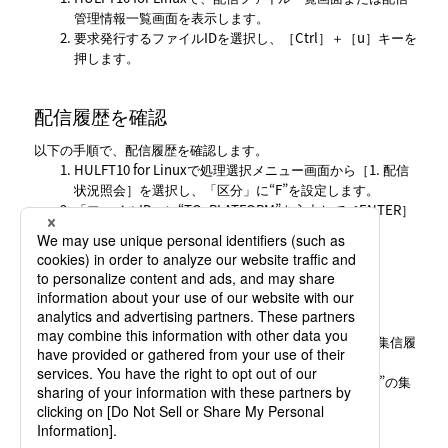
管理情報一覧
画面を表示します。
要求発行するファイルIDを選択し、
Ctrl
＋
u
キーを
押します。
配信履歴を確認
以下の手順で、配信履歴を確認します。
HULFT10 for Linuxで
処理選択メニュー
画面から
1. 配信
状況照会
を選択し、
区分
に“F”を設定します。
ファイルID
に“TO_PLATFORM”を入力して
ENTER
キーを押します。
集信履歴を確認
以下の手順で、集信履歴を確認します。
HULFT10の
ホーム
>
Main
>
状況照会
>
集信履
歴
をクリックします。
集信履歴
画面で、
ファイルID
が“TO_PLATFORM”の集
信履歴をクリックします。