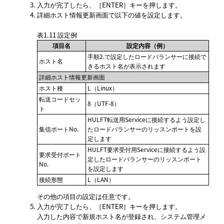
入力が完了したら、
ENTER
キーを押します。
詳細ホスト情報更新画面で以下の値を設定します。
表1.11
設定例
項目名
設定内容（例）
手順2.で設定したロードバランサーに接続で
ホスト名
きるホスト名が表示されます
詳細ホスト情報更新画面
ホスト種
L（Linux）
転送コードセッ
8（UTF-8）
ト
HULFT転送用Serviceに接続するよう設定し
集信ポートNo.
たロードバランサーのリッスンポートを設
定します
HULFT要求受付用Serviceに接続するよう設
要求受付ポート
定したロードバランサーのリッスンポート
No.
を設定します
接続形態
L（LAN）
その他の項目の設定は任意です。
入力が完了したら、
ENTER
キーを押します。
入力した内容で新規ホスト名が登録され、システム管理メ