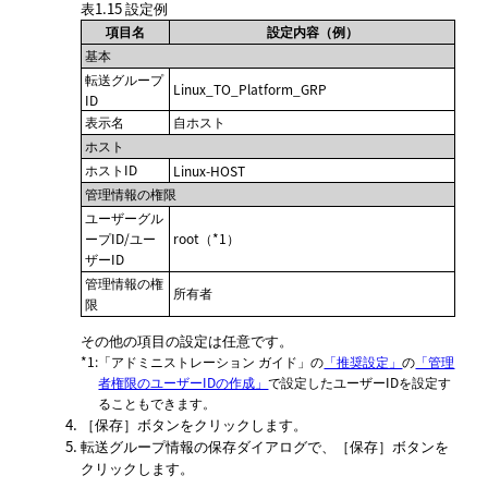
表1.15
設定例
項目名
設定内容（例）
基本
転送グループ
Linux_TO_Platform_GRP
ID
表示名
自ホスト
ホスト
ホストID
Linux-HOST
管理情報の権限
ユーザーグル
ープID/ユー
root（*1）
ザーID
管理情報の権
所有者
限
その他の項目の設定は任意です。
*1
:
「アドミニストレーション ガイド」
の
「推奨設定」
の
「管理
者権限のユーザーIDの作成」
で設定したユーザーIDを設定す
ることもできます。
保存
ボタンをクリックします。
転送グループ情報の保存ダイアログで、
保存
ボタンを
クリックします。