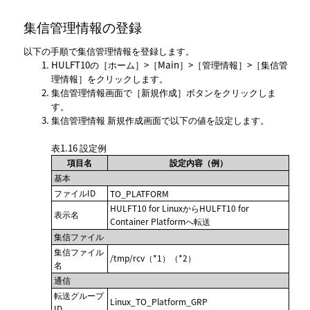
集信管理情報の登録
以下の手順で集信管理情報を登録します。
HULFT10の
ホーム
>
Main
>
管理情報
>
集信管
理情報
をクリックします。
集信管理情報
画面で
新規作成
ボタンをクリックしま
す。
集信管理情報 新規作成
画面で以下の値を設定します。
表1.16
設定例
項目名
設定内容（例）
基本
ファイルID
TO_PLATFORM
HULFT10 for LinuxからHULFT10 for
表示名
Container Platformへ転送
集信ファイル
集信ファイル
/tmp/rcv（*1）（*2）
名
通信
転送グループ
Linux_TO_Platform_GRP
ID