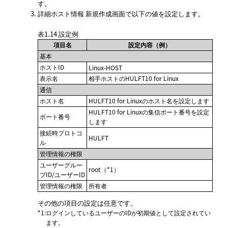
す。
詳細ホスト情報 新規作成
画面で以下の値を設定します。
表1.14
設定例
項目名
設定内容（例）
基本
ホストID
Linux-HOST
表示名
相手ホストのHULFT10 for Linux
通信
ホスト名
HULFT10 for Linuxのホスト名を設定します
HULFT10 for Linuxの集信ポート番号を設定
ポート番号
します
接続時プロトコ
HULFT
ル
管理情報の権限
ユーザーグルー
root（*1）
プID/ユーザーID
管理情報の権限
所有者
その他の項目の設定は任意です。
*1
:
ログインしているユーザーのIDが初期値として設定されてい
ます。