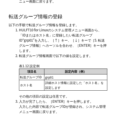
ニュー画面に戻ります。
転送グループ情報の登録
以下の手順で転送グループ情報を登録します。
HULFT10 for Linuxのシステム管理メニュー画面から、
IDまたはホスト名
に登録したい転送グループ
ID“grp01”を入力し、
↑
キー、
↓
キーで
5. 転送
グループ情報
へカーソルを合わせ、
ENTER
キーを押
します。
転送グループ情報
画面で以下の値を設定します。
表1.12
設定例
項目名
設定内容（例）
転送グループID
grp01
詳細ホスト情報に設定した
ホスト名
を
ホスト名
設定します
その他の項目の設定は任意です。
入力が完了したら、
ENTER
キーを押します。
入力した内容で転送グループIDが登録され、システム管理
メニュー画面に戻ります。