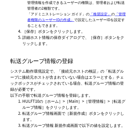
管理情報を作成できるユーザーの権限は、管理者および転送
管理者の2種類です。
「アドミニストレーション ガイド」
の
「推奨設定」
の
「管理
者権限のユーザーIDの作成」
で設定したユーザーIDを設定す
ることもできます。
保存
ボタンをクリックします。
詳細ホスト情報の保存ダイアログで、
保存
ボタンをク
リックします。
転送グループ情報の登録
システム動作環境設定で、
接続元ホストの検証
の
転送グル
ープに接続元ホストが含まれていない場合はエラーとする
チェ
ックボックスがチェックされている場合、転送グループ情報の登
録が必要です。
以下の手順で転送グループ情報を登録します。
HULFT10の
ホーム
>
Main
>
管理情報
>
転送グ
ループ情報
をクリックします。
転送グループ情報
画面で
新規作成
ボタンをクリックし
ます。
転送グループ情報 新規作成
画面で以下の値を設定します。