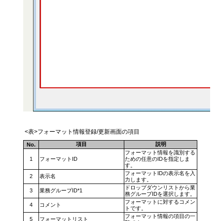
<表>フォーマット情報登録/更新画面の項目
項目
説明
No.
フォーマット情報を識別する
1
フォーマットID
ための任意のIDを指定しま
す。
フォーマットIDの表示名を入
2
表示名
力します。
ドロップダウンリストから業
3
業務グループID*1
務グループIDを選択します。
フォーマットに対するコメン
4
コメント
トです。
フォーマット情報の項目の一
5
フォーマットリスト