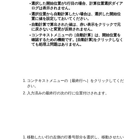
•
選択した開始位置が1行目の場合、計算位置選択ダイア
ログは表示されません。
•
選択位置から自動計算したい場合は、選択した開始位
置に値を設定しておいてください。
•
自動計算で算出された値は、赤い表示をクリックで元
に戻さないと変更が反映されません。
•
コンテキストメニューの［自動計算］は、開始位置を
確認するための機能です。[自動計算]をクリックしなく
ても処理上問題はありません。
フォーマットリストの最終行への移動
コンテキストメニューの［最終行へ］をクリックしてくだ
さい。
入力済みの最終行の次の行に位置付けされます。
フォーマットリストの行を入れ替える
方法
移動したい行の左側の行番号部分を選択し、移動させたい