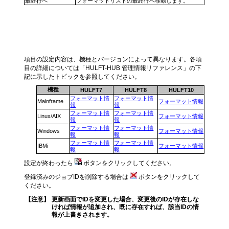
最終行へ
フォーマットリストの最終行へ移動します。
フォーマット情報の編集方法
項目の設定内容は、機種とバージョンによって異なります。各項
目の詳細については「HULFT-HUB 管理情報リファレンス」の下
記に示したトピックを参照してください。
機種
HULFT7
HULFT8
HULFT10
フォーマット情
フォーマット情
Mainframe
フォーマット情報
報
報
フォーマット情
フォーマット情
Linux/AIX
フォーマット情報
報
報
フォーマット情
フォーマット情
Windows
フォーマット情報
報
報
フォーマット情
フォーマット情
IBMi
フォーマット情報
報
報
設定が終わったら
ボタンをクリックしてください。
登録済みのジョブIDを削除する場合は
ボタンをクリックして
ください。
【注意】
更新画面でIDを変更した場合、変更後のIDが存在しな
ければ情報が追加され、既に存在すれば、該当IDの情
報が上書きされます。