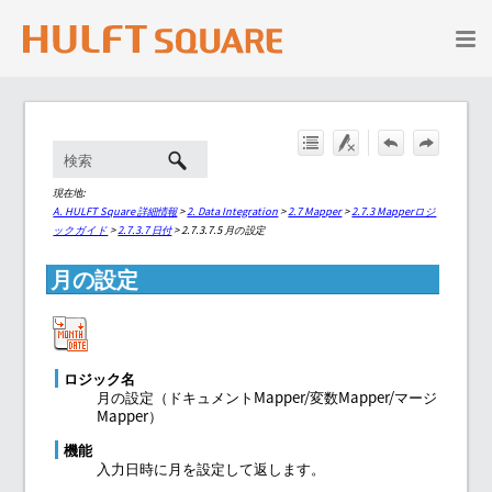
メイン コンテンツにスキップ
現在地:
A. HULFT Square 詳細情報
>
2. Data Integration
>
2.7 Mapper
>
2.7.3 Mapperロジ
ックガイド
>
2.7.3.7 日付
>
2.7.3.7.5 月の設定
月の設定
ロジック名
月の設定（ドキュメントMapper/変数Mapper/マージ
Mapper）
機能
入力日時に月を設定して返します。