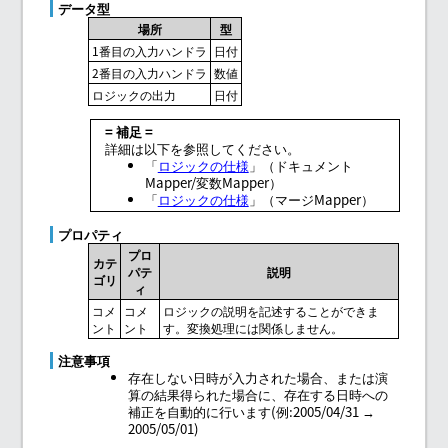
データ型
場所
型
1番目の入力ハンドラ
日付
2番目の入力ハンドラ
数値
ロジックの出力
日付
= 補足 =
詳細は以下を参照してください。
「
ロジックの仕様
」（ドキュメント
Mapper/変数Mapper）
「
ロジックの仕様
」（マージMapper）
プロパティ
プロ
カテ
パテ
説明
ゴリ
ィ
コメ
コメ
ロジックの説明を記述することができま
ント
ント
す。変換処理には関係しません。
注意事項
存在しない日時が入力された場合、または演
算の結果得られた場合に、存在する日時への
補正を自動的に行います(例:2005/04/31 →
2005/05/01)