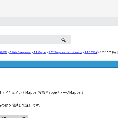
メイン コンテンツにスキップ
 詳細情報
>
2. Data Integration
>
2.7 Mapper
>
2.7.3 Mapperロジックガイド
>
2.7.3.7 日付
>
2.7.3.7.15 秒
（ドキュメントMapper/変数Mapper/マージMapper）
時の秒を増減して返します。