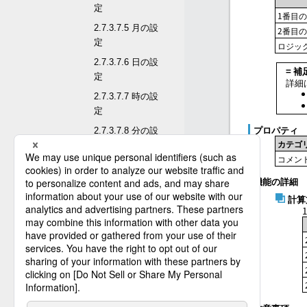
定
1番目
2.7.3.7.5 月の設
2番目
定
ロジッ
2.7.3.7.6 日の設
= 補
定
詳細
2.7.3.7.7 時の設
定
プロパティ
2.7.3.7.8 分の設
カテゴ
定
コメン
2.7.3.7.9 秒の設
定
機能の詳細
計算
2.7.3.7.10 年を
増減
2.7.3.7.11 月を
増減
2.7.3.7.12 日を
増減
2.7.3.7.13 時を