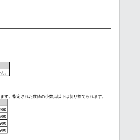
せん。
します。指定された数値の小数点以下は切り捨てられます。
0900
0900
0900
0900