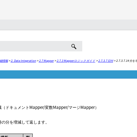
メイン コンテンツにスキップ
 詳細情報
>
2. Data Integration
>
2.7 Mapper
>
2.7.3 Mapperロジックガイド
>
2.7.3.7 日付
>
2.7.3.7.14 分
（ドキュメントMapper/変数Mapper/マージMapper）
時の分を増減して返します。