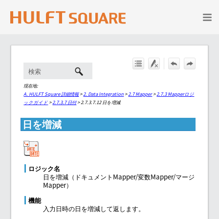
メイン コンテンツにスキップ
現在地:
A. HULFT Square 詳細情報
>
2. Data Integration
>
2.7 Mapper
>
2.7.3 Mapperロジ
ックガイド
>
2.7.3.7 日付
>
2.7.3.7.12 日を増減
日を増減
ロジック名
日を増減（ドキュメントMapper/変数Mapper/マージ
Mapper）
機能
入力日時の日を増減して返します。