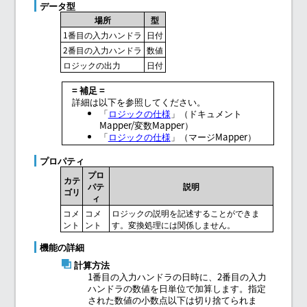
データ型
場所
型
1番目の入力ハンドラ
日付
2番目の入力ハンドラ
数値
ロジックの出力
日付
= 補足 =
詳細は以下を参照してください。
「
ロジックの仕様
」（ドキュメント
Mapper/変数Mapper）
「
ロジックの仕様
」（マージMapper）
プロパティ
プロ
カテ
パテ
説明
ゴリ
ィ
コメ
コメ
ロジックの説明を記述することができま
ント
ント
す。変換処理には関係しません。
機能の詳細
計算方法
1番目の入力ハンドラの日時に、2番目の入力
ハンドラの数値を日単位で加算します。指定
された数値の小数点以下は切り捨てられま