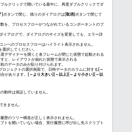
ダブルクリックで開いている最中に、再度ダブルクリックでダ
了
ボタンで閉じ、残りのダイアログは
取消
ボタンで閉じて
変数を、プロセスフローがつながれているコンポーネントのプ
。
ダイアログで、ダイアログのサイズを変更しても、エラー詳
イコンへのプロセスフローはハイライト表示されません。
を選択してください。
再度デザイナーを開くと各フレームが閉じた状態で起動される
戻すと、レイアウトが崩れた状態で表示される
り前のデータのみが貼り付けられます。
プロジェクトの選択画面で、日時データのカラムに対する
～
場合があります。
～より大きい
～以上
～より小さい
～以
合の動作は保証していません。
できません。
行履歴のツリー構造が正しく表示されません。
リプトを開いていない場合、実行履歴に呼び出し先スクリプト