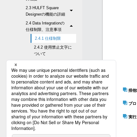
2.3 HULFT Square
Designerの機能の詳細
2.4 Data Integrationの
仕様制限、注意事項
2.4.1 仕様制限
2.4.2 使用禁止文字に
ついて
2.4.3 注意事項
2.4.4 例外メッセージ
2.5 スクリプトの終了ステ
ータス
排他
2.6 コネクター
プロ
2.7 Mapper
付録A. DataSpider
実行
Servistaを利用されて
いた方へ
付録B. コネクターの設