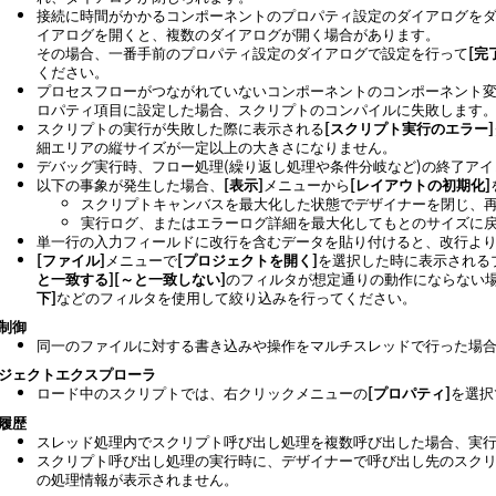
接続に時間がかかるコンポーネントのプロパティ設定のダイアログを
イアログを開くと、複数のダイアログが開く場合があります。
その場合、一番手前のプロパティ設定のダイアログで設定を行って
完
ください。
プロセスフローがつながれていないコンポーネントのコンポーネント
ロパティ項目に設定した場合、スクリプトのコンパイルに失敗します
スクリプトの実行が失敗した際に表示される
スクリプト実行のエラー
細エリアの縦サイズが一定以上の大きさになりません。
デバッグ実行時、フロー処理(繰り返し処理や条件分岐など)の終了ア
以下の事象が発生した場合、
表示
メニューから
レイアウトの初期化
スクリプトキャンバスを最大化した状態でデザイナーを閉じ、
実行ログ、またはエラーログ詳細を最大化してもとのサイズに
単一行の入力フィールドに改行を含むデータを貼り付けると、改行よ
ファイル
メニューで
プロジェクトを開く
を選択した時に表示される
と一致する
～と一致しない
のフィルタが想定通りの動作にならない
下
などのフィルタを使用して絞り込みを行ってください。
制御
同一のファイルに対する書き込みや操作をマルチスレッドで行った場
ジェクトエクスプローラ
ロード中のスクリプトでは、右クリックメニューの
プロパティ
を選択
履歴
スレッド処理内でスクリプト呼び出し処理を複数呼び出した場合、実
スクリプト呼び出し処理の実行時に、デザイナーで呼び出し先のスク
の処理情報が表示されません。