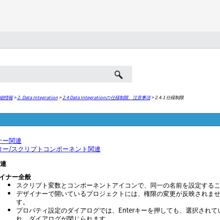
メイン コンテンツにスキップ
 詳細情報
>
2. Data Integration
>
2.4 Data Integrationの仕様制限、注意事項
>
2.4.1 仕様制限
ナー関連
ター/スクリプトコンポーネント関連
連
イナー全般
スクリプト変数とコンポーネントアイコンで、同一の名前を設定する
デザイナーで開いているプロジェクトには、権限の変更が反映されま
す。
プロパティ設定のダイアログでは、Enterキーを押しても、選択され
れ、ダイアログが閉じられます。