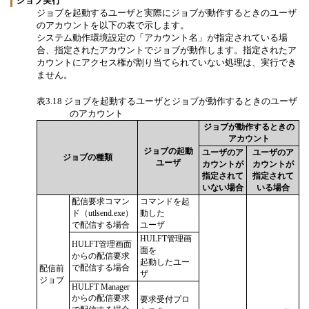
ジョブ実行
ジョブを起動するユーザと実際にジョブが動作するときのユーザ
のアカウントを以下の表で示します。
システム動作環境設定の
アカウント名
が指定されている場
合、指定されたアカウントでジョブが動作します。指定されたア
カウントにアクセス権が割り当てられていない処理は、実行でき
ません。
表3.18
ジョブを起動するユーザとジョブが動作するときのユーザ
のアカウント
ジョブが動作するときの
アカウント
ジョブの起動
ユーザのア
ユーザのア
ジョブの種類
ユーザ
カウントが
カウントが
指定されて
指定されて
いない場合
いる場合
配信要求コマン
コマンドを起
ド（utlsend.exe）
動した
で配信する場合
ユーザ
HULFT管理画
HULFT管理画面
面を
からの配信要求
起動したユー
で配信する場合
配信前
ザ
ジョブ
HULFT Manager
からの配信要求
要求受付プロ