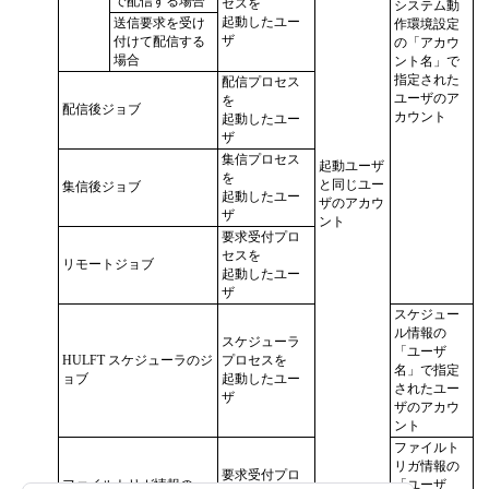
で配信する場合
セスを
システム動
起動したユー
送信要求を受け
作環境設定
ザ
付けて配信する
の
アカウ
場合
ント名
で
指定された
配信プロセス
ユーザのア
を
配信後ジョブ
カウント
起動したユー
ザ
集信プロセス
起動ユーザ
を
と同じユー
集信後ジョブ
起動したユー
ザのアカウ
ザ
ント
要求受付プロ
セスを
リモートジョブ
起動したユー
ザ
スケジュー
ル情報の
スケジューラ
ユーザ
HULFT スケジューラのジ
プロセスを
名
で指定
ョブ
起動したユー
されたユー
ザ
ザのアカウ
ント
ファイルト
リガ情報の
要求受付プロ
ファイルトリガ情報の
ユーザ