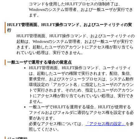
コマンドを使用したHULFTプロセスの強制終了は、
Windowsのシステム管理者、および一般ユーザが実行でき
ます。
HULFT管理画面、HULFT操作コマンド、およびユーティリティの実
行
HULFT管理画面、HULFT操作コマンド、およびユーティリティの
起動は、Windowsのシステム管理者、および一般ユーザが実行で
きます。起動したユーザのアカウントにアクセス権が割り当てら
れていない処理は、実行できません。
一般ユーザで運用する場合の留意点
HULFT管理画面、HULFT操作コマンド、ユーティリティ
は、起動したユーザの権限で実行されます。配信、集信、
要求受付、およびスケジューラプロセスは、システム動作
環境設定の
アカウント名
に指定したユーザのアカウン
トで実行されます。そのため、指定したユーザのアカウン
トにアクセス権が割り当てられていない処理は、実行でき
ません。
一般ユーザでHULFTを運用する場合、HULFTが使用する
ファイルおよびフォルダに適切なアクセス権を設定する必
要があります。
必要なアクセス権については、
「アクセス権の設定」
を参
照してください。