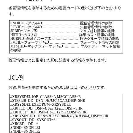
各管理情報を削除するための定義カードの形式は以下のとおりで
す。
SNDID=
ファイルID
 …………………………  配信管理情報の削除

RCVID=
ファイルID
 …………………………  集信管理情報の削除

JOBID=
ジョブID
 ……………………………  ジョブ起動情報の削除

HSTID=
ホスト名
 ……………………………  詳細ホスト情報の削除

HGRPID=
転送グループID
  …………………  転送グループ情報の削除

FMTID=
フォーマットID
 ……………………  フォーマット情報の削除

MFMTID=
マルチフォーマットID
  …………  マルチフォーマット情報
の削除
管理情報ごとに指定したIDに該当する情報を削除します。
JCL例
各管理情報を削除するためのJCL例は以下のとおりです。
//XRSYSDEL JOB  CLASS=A,MSGCLASS=B                                              

//STEPLIB  DD   DSN=
HULFT.LOAD
,DISP=SHR                                         

//XRSYSDEL EXEC PGM=XRSYSDEL                                                    

//XRFILE   DD   DSN=
HULFT.FILE
,DISP=SHR                                         

//XRHOST   DD   DSN=
HULFT.HOST
,DISP=SHR                                         

//XRSYSIN  DD   DSN=
HULFT.PARMLIB(HULPRM)
,DISP=SHR                              

//SYSOUT   DD   SYSOUT=*                                                        

//XRCRD    DD   *                                                               

SNDID=SNDFILE1                                                                  

SNDID=SNDFILE2                                                                  
