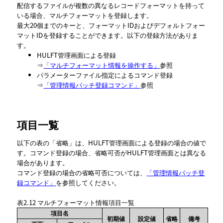
配信するファイルが複数の異なるレコードフォーマットを持って
いる場合、マルチフォーマットを登録します。
最大20個までのキーと、フォーマットIDおよびデフォルトフォー
マットIDを登録することができます。以下の登録方法がありま
す。
HULFT管理画面による登録
⇒
「マルチフォーマット情報を操作する」
参照
パラメーターファイル指定によるコマンド登録
⇒
「管理情報バッチ登録コマンド」
参照
項目一覧
以下の表の「省略」は、HULFT管理画面による登録の場合の値で
す。コマンド登録の場合、省略可否がHULFT管理画面とは異なる
場合があります。
コマンド登録の場合の省略可否については、
「管理情報バッチ登
録コマンド」
を参照してください。
表2.12
マルチフォーマット情報項目一覧
項目名
初期値
設定値
省略
備考