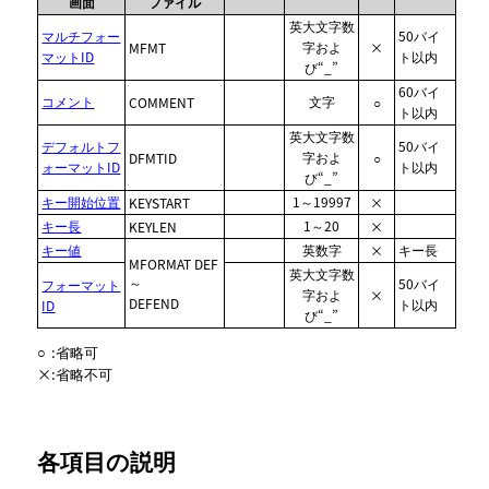
画面
ファイル
英大文字数
マルチフォー
50バイ
字およ
MFMT
×
マットID
ト以内
び“_”
60バイ
コメント
文字
COMMENT
○
ト以内
英大文字数
デフォルトフ
50バイ
字およ
DFMTID
○
ォーマットID
ト以内
び“_”
キー開始位置
1～19997
KEYSTART
×
キー長
1～20
KEYLEN
×
キー値
英数字
キー長
×
MFORMAT DEF
英大文字数
～
50バイ
フォーマット
字およ
×
DEFEND
ト以内
ID
び“_”
○
:
省略可
×
:
省略不可
各項目の説明