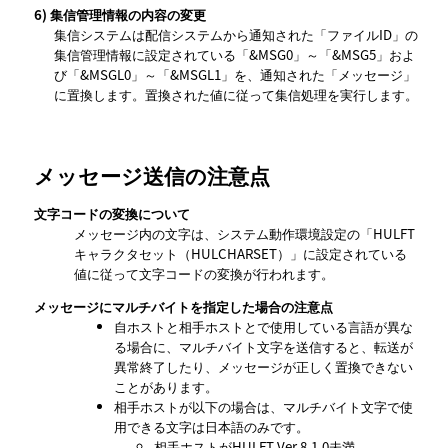
6)
集信管理情報の内容の変更
集信システムは配信システムから通知された「ファイルID」の
集信管理情報に設定されている「&MSG0」～「&MSG5」およ
び「&MSGL0」～「&MSGL1」を、通知された「メッセージ」
に置換します。置換された値に従って集信処理を実行します。
メッセージ送信の注意点
文字コードの変換について
メッセージ内の文字は、システム動作環境設定の
HULFT
キャラクタセット（HULCHARSET）
に設定されている
値に従って文字コードの変換が行われます。
メッセージにマルチバイトを指定した場合の注意点
自ホストと相手ホストとで使用している言語が異な
る場合に、マルチバイト文字を送信すると、転送が
異常終了したり、メッセージが正しく置換できない
ことがあります。
相手ホストが以下の場合は、マルチバイト文字で使
用できる文字は日本語のみです。
相手ホストがHULFT Ver.8.1.0未満