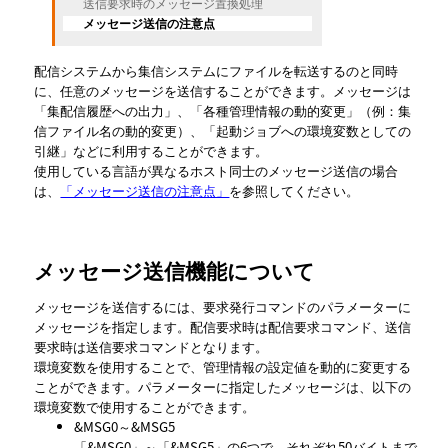
送信要求時のメッセージ置換処理
メッセージ送信の注意点
配信システムから集信システムにファイルを転送するのと同時
に、任意のメッセージを送信することができます。メッセージは
「集配信履歴への出力」、「各種管理情報の動的変更」（例：集
信ファイル名の動的変更）、「起動ジョブへの環境変数としての
引継」などに利用することができます。
使用している言語が異なるホスト同士のメッセージ送信の場合
は、
「メッセージ送信の注意点」
を参照してください。
メッセージ送信機能について
メッセージを送信するには、要求発行コマンドのパラメーターに
メッセージを指定します。配信要求時は配信要求コマンド、送信
要求時は送信要求コマンドとなります。
環境変数を使用することで、管理情報の設定値を動的に変更する
ことができます。パラメーターに指定したメッセージは、以下の
環境変数で使用することができます。
&MSG0～&MSG5
「&MSG0」～「&MSG5」の6つで、それぞれ50バイトまで