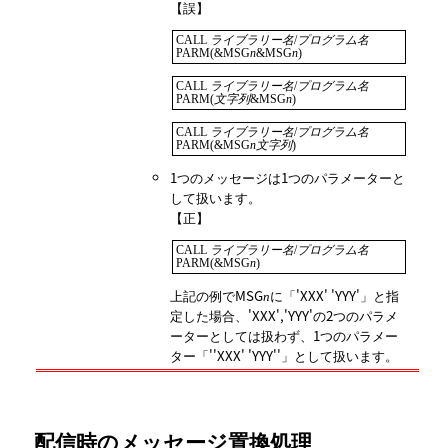
【誤】
CALL 
ライブラリー名
/
プログラム名
PARM(&MSG
n
&MSG
n
)
CALL 
ライブラリー名
/
プログラム名
PARM(
文字列
&MSG
n
)
CALL 
ライブラリー名
/
プログラム名
PARM(&MSG
n文字列
)
1つのメッセージは1つのパラメーターと
して扱います。
【正】
CALL 
ライブラリー名
/
プログラム名
PARM(&MSG
n
)
上記の例でMSG
に「'XXX' 'YYY'」と指
n
定した場合、'XXX','YYY'の2つのパラメ
ーターとしては扱わず、1つのパラメー
ター「''XXX' 'YYY''」として扱います。
配信時のメッセージ置換処理