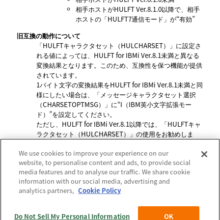
相手ホストがHULFT Ver.8.1.0以降で、相手
ホストの「HULFT7通信モード」が“有効”
旧互換の動作について
HULFTキャラクタセット（HULCHARSET）
に設定さ
れる値によっては、HULFT for IBMi Ver.8.1未満と異なる
変換結果となります。このため、互換性を保つ機能が提供
されています。
1バイト文字の変換結果をHULFT for IBMi Ver.8.1未満と同
様にしたい場合は、
メッセージキャラクタセット選択
（CHARSETOPTMSG）
に“I（IBM英小文字拡張モー
ド）”を設定してください。
ただし、HULFT for IBMi Ver.8.1以降では、
HULFTキャ
ラクタセット（HULCHARSET）
の使用をお勧めしま
す。
We use cookies to improve your experience on our
website, to personalise content and ads, to provide social
media features and to analyse our traffic. We share cookie
information with our social media, advertising and
【公式】HULFT10 for IBMi アドミニストレーション マニュアル
_2026年5月1日_第4版発行:
analytics partners,
Cookie Policy
2. HULFTのシステム概要
>
2.3 配信システムおよび集信システム
で使用する機能について
>
2.3.1 メッセージ送信
Do Not Sell My Personal Information
OK