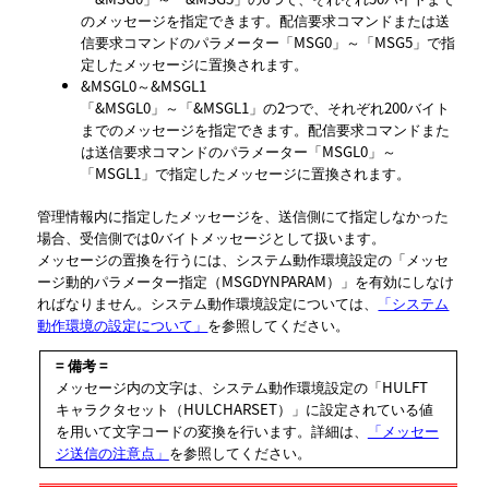
のメッセージを指定できます。配信要求コマンドまたは送
信要求コマンドのパラメーター「MSG0」～「MSG5」で指
定したメッセージに置換されます。
&MSGL0～&MSGL1
「&MSGL0」～「&MSGL1」の2つで、それぞれ200バイト
までのメッセージを指定できます。配信要求コマンドまた
は送信要求コマンドのパラメーター「MSGL0」～
「MSGL1」で指定したメッセージに置換されます。
管理情報内に指定したメッセージを、送信側にて指定しなかった
場合、受信側では0バイトメッセージとして扱います。
メッセージの置換を行うには、システム動作環境設定の
メッセ
ージ動的パラメーター指定（MSGDYNPARAM）
を有効にしなけ
ればなりません。システム動作環境設定については、
「システム
動作環境の設定について」
を参照してください。
= 備考 =
メッセージ内の文字は、システム動作環境設定の
HULFT
キャラクタセット（HULCHARSET）
に設定されている値
を用いて文字コードの変換を行います。詳細は、
「メッセー
ジ送信の注意点」
を参照してください。