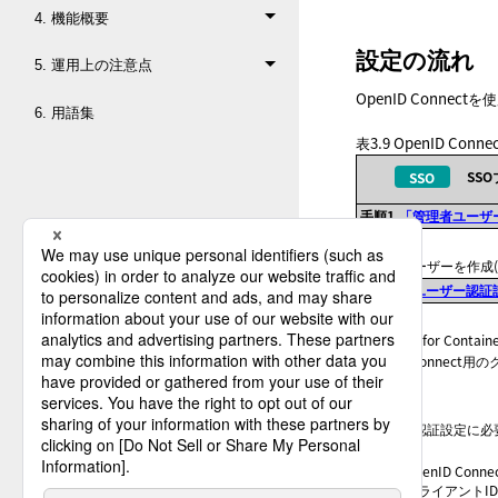
4. 機能概要
設定の流れ
5. 運用上の注意点
OpenID Conne
6. 用語集
表3.9
OpenID Co
SS
手順1.
「管理者ユーザ
管理者ユーザーを作成(*
手順2.
「ユーザー認証
HULFT10 for Contain
OpenID Connect
作成
ユーザー認証設定に必
取得
OpenID Connec
クライアントID