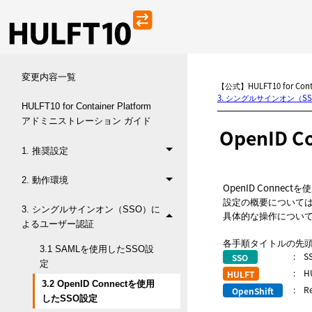
変更内容一覧
【公式】HULFT10 for Co
3. シングルサインオン（
HULFT10 for Container Platform
アドミニストレーション ガイド
OpenID
1. 推奨設定
2. 動作環境
OpenID Conne
設定の概要について
3. シングルサインオン（SSO）に
具体的な操作につい
よるユーザー認証
各手順タイトルの先
3.1 SAMLを使用したSSO設
:
S
定
:
H
3.2 OpenID Connectを使用
:
R
したSSO設定