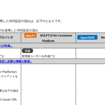
ctを使用したSSO設定の流れは、以下のとおりです。
nnectを使用したSSO設定の流れ
HULFT10 for Container
Oプロバイダ
Re
Platform
ーの作成」
-
1)
管理者ユーザーを作成(*1)
設定に必要な情報の取得」
er Platformの
用のクライアントを
-
-
要な以下の値を
t Issuer URL