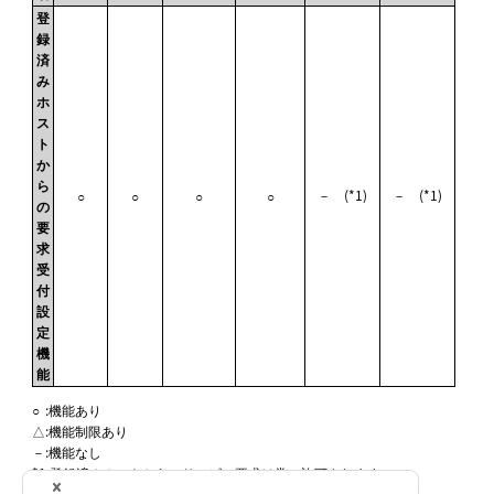
登
録
済
み
ホ
ス
ト
か
ら
－ (*1)
－ (*1)
○
○
○
○
の
要
求
受
付
設
定
機
能
○
:
機能あり
△
:
機能制限あり
－
:
機能なし
*1
:
登録済みホストからのサービス要求は常に許可されます。