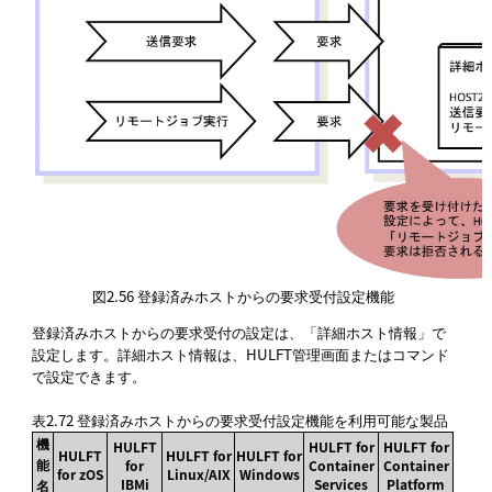
図2.56
登録済みホストからの要求受付設定機能
登録済みホストからの要求受付の設定は、「詳細ホスト情報」で
設定します。詳細ホスト情報は、HULFT管理画面またはコマンド
で設定できます。
表2.72
登録済みホストからの要求受付設定機能を利用可能な製品
機
HULFT
HULFT for
HULFT for
HULFT
HULFT for
HULFT for
能
for
Container
Container
for zOS
Linux/AIX
Windows
IBMi
Services
Platform
名