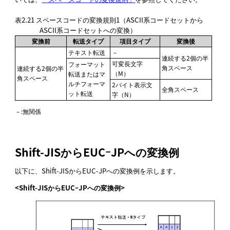
表2.21
スペースコードの変換規則1（ASCII系コードセットから
ASCII系コードセットへの変換）
変換前
転送タイプ
項目タイプ
変換後
テキスト転送
－
連続する2個の半
可変長文字
フォーマット
角スペース
連続する2個の半
（M）
転送またはマ
角スペース
ルチフォーマ
2バイト表示文
全角スペース
ット転送
字（N）
－
:
無関係
Shift-JISからEUCｰJPへの変換例
以下に、Shift-JISからEUC-JPへの変換例を示します。
<Shift-JISからEUCｰJPへの変換例>