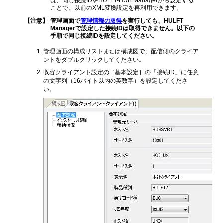
は、同じ接続IDをHULFT-HUB Managerから設定する
ことで、以前のXML変換設定を再利用できます。
【注意】
管理画面で
管理情報の取得
を実行しても、HULFT
Managerで設定した接続IDは取得できません。以下の
手順で同じ接続IDを設定してください。
管理画面の構成リストまたは構成図で、配信側のクライア
ントをダブルクリックしてください。
収容クライアント設定の［基本設定］の「接続ID」に任意
の文字列（16バイト以内の英数字）を設定してくださ
い。