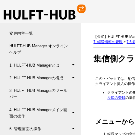
変更内容一覧
【公式】HULFT-HUB Ma
7. 転送情報の管理
>
7.
HULFT-HUB Manager オンライン
ヘルプ
集信側ク
1. HULFT-HUB Managerとは
2. HULFT-HUB Managerの構成
このトピックでは、配信
クライアント挿入の操
3. HULFT-HUB Managerのツール
クライアントの
バー
ルIDの登録
の集
4. HULFT-HUB Managerメイン画
面の操作
メニューから
5. 管理画面の操作
転送マップの空