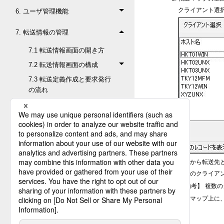
クライアント選
6. ユーザ管理機能
7. 転送情報の管理
7.1 転送情報画面の開き方
7.2 転送情報画面の構成
7.3 転送定義作成と要求発行
の流れ
7.4 転送定義に必要なシステ
ム管理情報
7.5 転送定義の基本パターン
と作成手順
7.6 転送マップの編集
一覧から転送先
7.6.1 ファイルIDの登録
複数のクライアン
から経路設定までを一度
【備考】
複数の
に行う方法
転送マップ上に
7.6.2 ファイルIDの登録
7.6.3 配信側クライアン