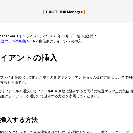
メイン コンテンツにスキップ
nager Ver.3 オンラインヘルプ_2025年12月1日_第18版発行:
6 転送マップの編集
>
7.6.4 集信側クライアントの挿入
ライアントの挿入
ファイルを選択して開いた場合の集信側クライアント挿入の操作方法について説明
作方法も同様です。
集信ファイルを選択してファイルIDを新規に登録すると同時に転送マップ上に集信側
信側クライアントを選択して登録する方法を参照してください。
挿入する方法
白部分をクリックして何も選択されていない状態にしてから、［挿入］メニューの