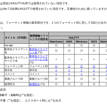
項目は現在のHULFT-HUBでは使用されていない項目です。
項目はVer.7.0未満のHULFTで使用されていた項目です。互換性のために残っています
タ
は、フォーマット情報の基本部分です。1つのフォーマットIDに対して1回だけ出
す）
管理情報リファ
タイトル（日本語）
HULFT7
レンスの項目名
Mainframe
UNIX
Windows
i5OS
Main
fmt-title
―
◎
◎
◎
◎
配布先クライアント
配布先クライア
◎
◎
◎
◎
名
ント名
(*1)
配布先クライア
配布先クライアント
ントサービス名
○
○
○
○
サービス名
(*1)
フォーマットID
フォーマットID
◎
◎
◎
◎
表示名
表示名
○
○
○
○
コメント
コメント
○
○
○
○
業務グループID
業務グループID
◎
◎
◎
◎
処理区分
処理区分
(*1)
◎
◎
◎
◎
が必須
省略可（省略時は""を指定）
不要（""を指定）、エクスポート時にも""を出力