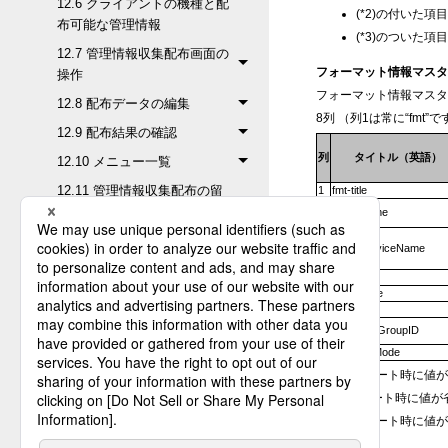
12.6 クライアントの機種と配
(*2)の付いた
布可能な管理情報
(*3)のついた
12.7 管理情報収集配布画面の
フォーマット情報マス
操作
フォーマット情報マスタ
12.8 配布データの編集
8列 （列1は常に“fmt”で
12.9 配布結果の確認
列
タイトル（英語）
12.10 メニュー一覧
12.11 管理情報収集配布の留
1
fmt-title
意点
2
ClientName
12.12 インポートエクスポー
3
ClientServiceName
トファイル出力フォーマット
4
FormatID
12.12.1 配信管理情報の
5
DispName
6
Comment
フォーマット
7
BusinessGroupID
12.12.2 集信管理情報の
8
ProcessMode
フォーマット
◎：インポート時に値
12.12.3 ジョブ起動情報
○：インポート時に値が
のフォーマット
―：インポート時に値が
12.12.4 詳細ホスト情報