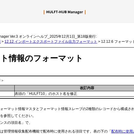
メイン コンテンツにスキップ
nager Ver.3 オンラインヘルプ_2025年12月1日_第18版発行:
能
>
12.12 インポートエクスポートファイル出力フォーマット
>
12.12.6 フォー
ット情報のフォーマット
容＞
改訂内容
日
表頭の「HULFT10」のホスト名を修正
ォーマット情報マスタとフォーマット情報スレーブの2種類のレコードから構成さ
先を参照してください。
レンスの項目名」で、
項目は管理情報収集配布機能で配布時に使用される項目です。表の下の「
配布時に使用