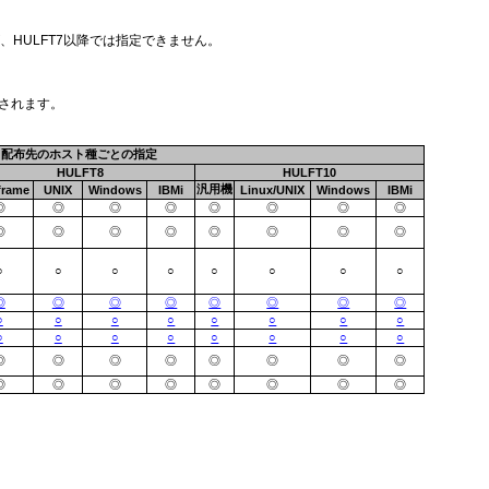
が、HULFT7以降では指定できません。
力されます。
配布先のホスト種ごとの指定
HULFT8
HULFT10
汎用機
frame
UNIX
Windows
IBMi
Linux/UNIX
Windows
IBMi
◎
◎
◎
◎
◎
◎
◎
◎
◎
◎
◎
◎
◎
◎
◎
◎
○
○
○
○
○
○
○
○
◎
◎
◎
◎
◎
◎
◎
◎
○
○
○
○
○
○
○
○
○
○
○
○
○
○
○
○
◎
◎
◎
◎
◎
◎
◎
◎
◎
◎
◎
◎
◎
◎
◎
◎