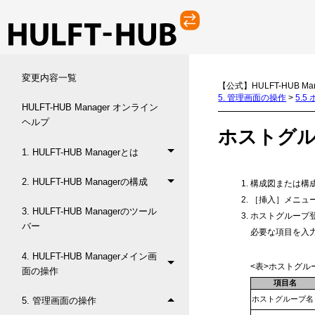
変更内容一覧
【公式】HULFT-HUB Ma
5. 管理画面の操作
>
5.
HULFT-HUB Manager オンライン
ヘルプ
ホストグ
1. HULFT-HUB Managerとは
2. HULFT-HUB Managerの構成
構成図または構
［挿入］メニュ
3. HULFT-HUB Managerのツール
ホストグループ
バー
必要な項目を入
4. HULFT-HUB Managerメイン画
<表>ホストグ
面の操作
項目名
ホストグループ名
5. 管理画面の操作