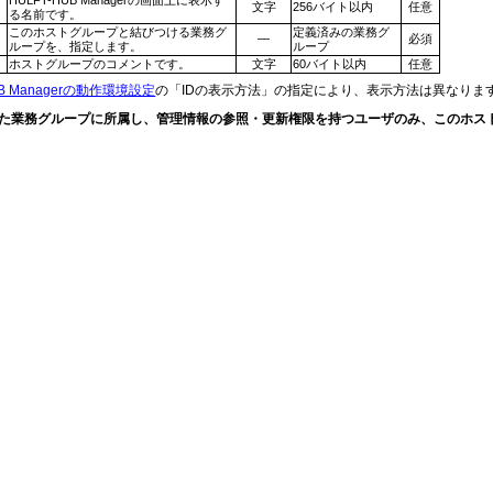
文字
256バイト以内
任意
る名前です。
このホストグループと結びつける業務グ
定義済みの業務グ
1
―
必須
ループを、指定します。
ループ
ホストグループのコメントです。
文字
60バイト以内
任意
UB Managerの動作環境設定
の「IDの表示方法」の指定により、表示方法は異なりま
た業務グループに所属し、管理情報の参照・更新権限を持つユーザのみ、このホス