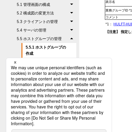
表示名
5.1 管理画面の構成
業務グループID *
5.2 構成図の変更方法
コメント
5.3 クライアントの管理
*1：
HULFT-H
5.4 サーバの管理
【注意】
指定し
5.5 ホストグループの管理
5.5.1 ホストグループの
作成
5.5.2 所属ホストの追加
5.5.3 所属ホストの確認
5.5.4 所属ホストの削除
5.5.5 ホストグループの
変更
5.5.6 ホストグループの
削除
5.6 代替サーバの設定
5.7 要求発行