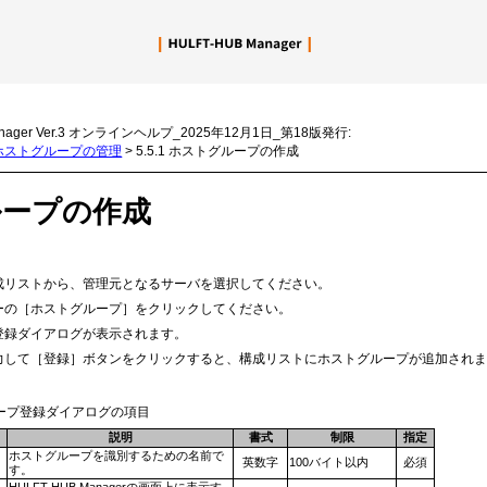
メイン コンテンツにスキップ
nager Ver.3 オンラインヘルプ_2025年12月1日_第18版発行:
5 ホストグループの管理
>
5.5.1 ホストグループの作成
ループの作成
成リストから、管理元となるサーバを選択してください。
ーの［ホストグループ］をクリックしてください。
登録ダイアログが表示されます。
力して［登録］ボタンをクリックすると、構成リストにホストグループが追加され
ループ登録ダイアログの項目
説明
書式
制限
指定
ホストグループを識別するための名前で
英数字
100バイト以内
必須
す。
HULFT-HUB Managerの画面上に表示す