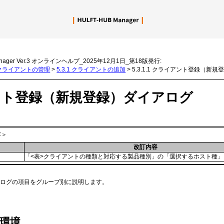
メイン コンテンツにスキップ
nager Ver.3 オンラインヘルプ_2025年12月1日_第18版発行:
3 クライアントの管理
>
5.3.1 クライアントの追加
>
5.3.1.1 クライアント登録（新
ント登録（新規登録）ダイアログ
容＞
改訂内容
日
「<表>クライアントの種類と対応する製品種別」の「選択するホスト種
アログの項目をグループ別に説明します。
環境