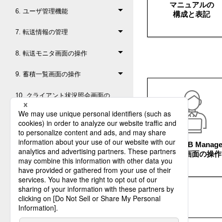
マニュアルの
6. ユーザ管理機能
構成と表記
7. 転送情報の管理
8. 転送モニタ画面の操作
9. 蓄積一覧画面の操作
10. クライアント状況照会画面の
操作
11. 転送定義使用状況の照会
HULFT-HUB Manag
12. 管理情報収集配布機能
メイン画面の操作
13. ジョブフロー機能
14. ユーティリティ機能
15. XML変換情報の設定