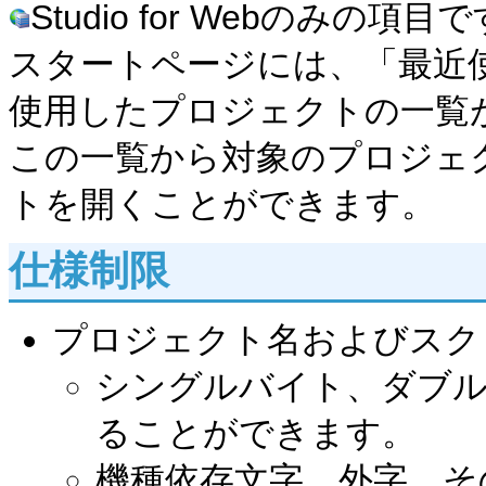
Studio for Webのみの項目
スタートページには、「最近
使用したプロジェクトの一覧
この一覧から対象のプロジェ
トを開くことができます。
仕様制限
プロジェクト名およびスク
シングルバイト、ダブル
ることができます。
機種依存文字、外字、その他