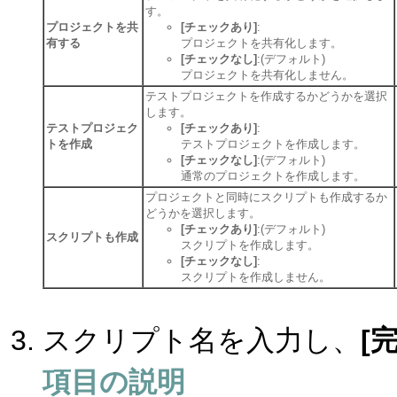
す。
プロジェクトを共
[チェックあり]
:
有する
プロジェクトを共有化します。
[チェックなし]
:(デフォルト)
プロジェクトを共有化しません。
テストプロジェクトを作成するかどうかを選択
します。
テストプロジェク
[チェックあり]
:
トを作成
テストプロジェクトを作成します。
[チェックなし]
:(デフォルト)
通常のプロジェクトを作成します。
プロジェクトと同時にスクリプトも作成するか
どうかを選択します。
[チェックあり]
:(デフォルト)
スクリプトも作成
スクリプトを作成します。
[チェックなし]
:
スクリプトを作成しません。
スクリプト名を入力し、
[
項目の説明