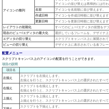
アイコンの並び替えは再帰的には行わ
名前
アイコンを名前順に並び替えます。
アイコンの整列
作成日時
アイコンを作成日時順に並び替えます
更新日時
アイコンを更新日時順に並び替えます
レイアウトの初期化
すべてのビュー/エディタの状態をデ
現在のビュー/エディタの最大化
選択しているフレームを、デザイナ上
エディタの切り替え
スクリプトキャンバス上に展開されて
ビューの切り替え
デザイナ上に表示されている各フレー
配置メニュー
スクリプトキャンバス上のアイコンの配置を行うことができます。
項目の説明
項目名
スクリプトを左揃えします。
左揃え
左揃えを行うと、スクリプトキャンバス上の選択されたすべて
スクリプトを右揃えします。
右揃え
右揃えを行うと、スクリプトキャンバス上の選択されたすべて
スクリプトを上揃えします。
上揃え
上揃えを行うと、スクリプトキャンバス上の選択されたすべて
スクリプトを下揃えします。
下揃え