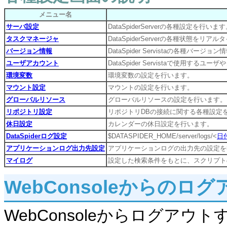
メニュー名
サーバ設定
DataSpiderServerの各種設定を行いま
タスクマネージャ
DataSpiderServerの各種状態を
バージョン情報
DataSpider Servistaの各種バー
ユーザアカウント
DataSpider Servistaで使用す
環境変数
環境変数の設定を行います。
マウント設定
マウントの設定を行います。
グローバルリソース
グローバルリソースの設定を行います。
リポジトリ設定
リポジトリDBの接続に関する各種設定
休日設定
カレンダーの休日設定を行います。
DataSpiderログ設定
$DATASPIDER_HOME/server/logs/<
日
アプリケーションログ出力先設定
アプリケーションログの出力先の設定を
マイログ
設定した検索条件をもとに、スクリプト
WebConsoleからのロ
WebConsoleからログア