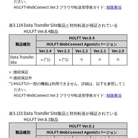
ださい。
HULFT-WebConnect Ver.3 ブラウザ転送管理者ガイド :
制限事項
表3.114
Data Transfer Site製品と対向転送が保証されている
HULFT Ver.8.4製品
HULFT Ver.8.4
製品種別
HULFT-WebConnect Agentのバージョン
Ver.2.4
Ver.2.3
Ver.2.2
Ver.2.1
Ver.2.0
Data Transfer
○ (*1)
○ (*1)
×
×
×
Site
○
:
接続保証
×
:
接続保証外
*1
:
HULFTの一部の機能は利用できません。詳細は、以下を参照してく
ださい。
HULFT-WebConnect Ver.3 ブラウザ転送管理者ガイド :
制限事項
表3.115
Data Transfer Site製品と対向転送が保証されている
HULFT Ver.8.1製品
HULFT Ver.8.1
製品種別
HULFT-WebConnect Agentのバージョン