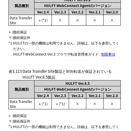
製品種別
HULFT-WebConnect Agentのバージョン
Ver.2.4
Ver.2.3
Ver.2.2
Ver.2.1
Ver.2.0
Data Transfer
○ (*1)
×
×
×
×
Site
○
:
接続保証
×
:
接続保証外
*1
:
HULFTの一部の機能は利用できません。詳細は、以下を参照してく
ださい。
HULFT-WebConnect Ver.3 ブラウザ転送管理者ガイド :
制限事項
表3.113
Data Transfer Site製品と対向転送が保証されている
HULFT Ver.8.5製品
HULFT Ver.8.5
製品種別
HULFT-WebConnect Agentのバージョン
Ver.2.4
Ver.2.3
Ver.2.2
Ver.2.1
Ver.2.0
Data Transfer
○ (*1)
○ (*1)
×
×
×
Site
○
:
接続保証
×
:
接続保証外
*1
:
HULFTの一部の機能は利用できません。詳細は、以下を参照してく