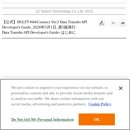
(c) Saison Technology Co.,Ltd. 2015
【公式】HULFT-WebConnect Ver.3 Data Transfer API
Developer's Guide_2026年5月1日_第5版発行:
Data Transfer API Developer's Guide- はじめに
We use cookies to improve your experience on our website, to
personalise content and ads, to provide social media features and
to analyse our traffic. We share cookie information with our
social media, advertising and analytics partners,
Cookie Policy
Do Not Sell My Personal Information
OK