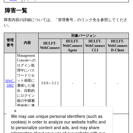
障害一覧
障害内容の詳細については、
管理番号
のリンク先を参照してくださ
い。
対象バージョン
管理
HULFT-
HULFT-
HULFT-
内容
HULFT-
番号
WebConnect
WebConnect
WebConnect
WebConnect
Agent
CLI
D-Client
Management
Consoleへの
ログイン処
理中にパス
ワードリセ
ット画面に
HWC-
3.0.9～3.1.1
-
-
-
1062
遷移した場
合、自動的
にログイン
後の中継履
歴画面に遷
移する
Management
Consoleで追
加した通知
先アドレス