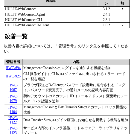
製品名
ン
無
HULFT-WebConnect
3.1.2
○
HULFT-WebConnect Agent
2.4.1
-
HULFT-WebConnect CLI
2.3.1
-
HULFT-WebConnect D-Client
1.0.2
-
改善一覧
改善内容の詳細については、
管理番号
のリンク先を参照してくださ
い。
管理番号
内容
HWC-694
Management Consoleへのログインを通知する機能を追加
CLI 操作ガイドにCLIのログファイルに出力されるエラーコード
HWC-925
の一覧を追記
ブラウザ転送とD-Clientのパスワード設定時に送付される「ログ
HWC-
1067
インパスワード変更完了」の通知メールの記載内容変更
契約アカウントのアカウントID（メールアドレス）変更時にメー
HWC-
1079
ルアドレス認証を追加
Management ConsoleとData Transfer Siteのアカウントロック機能の
HWC-
1104
改善
HWC-
Data Transfer Siteのログイン画面にお知らせを掲載する機能を追加
1122
サービス内部のインフラ基盤、ミドルウェア、ライブラリをアッ
HWC-
1123
プデート