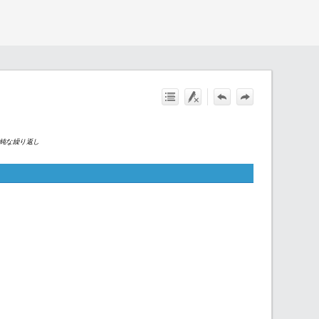
1 単純な繰り返し