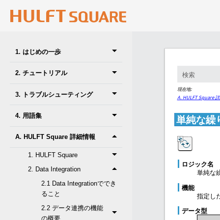
1. はじめの一歩
2. チュートリアル
現在地:
3. トラブルシューティング
A. HULFT Square
4. 用語集
単純な繰
A. HULFT Square 詳細情報
1. HULFT Square
ロジック名
2. Data Integration
単純な繰
2.1 Data Integrationででき
機能
ること
指定し
2.2 データ連携の機能
データ型
の概要