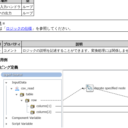
場所
型
の入力ハンドラ
ループ
クの出力
ループ
足 =
は「
ロジックの仕様
」を参照してください。
リ
プロパティ
説明
ト
コメント
ロジックの説明を記述することができます。変換処理には関係しま
用例
ピング定義