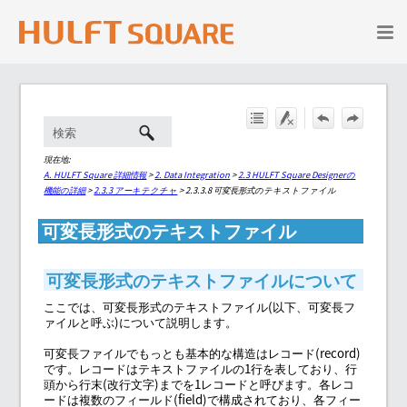
メイン コンテンツにスキップ
現在地:
A. HULFT Square 詳細情報
>
2. Data Integration
>
2.3 HULFT Square Designerの
機能の詳細
>
2.3.3 アーキテクチャ
>
2.3.3.8 可変長形式のテキストファイル
可変長形式のテキストファイル
可変長形式のテキストファイルについて
ここでは、可変長形式のテキストファイル(以下、可変長フ
ァイルと呼ぶ)について説明します。
可変長ファイルでもっとも基本的な構造はレコード(record)
です。レコードはテキストファイルの1行を表しており、行
頭から行末(改行文字)までを1レコードと呼びます。各レコ
ードは複数のフィールド(field)で構成されており、各フィー