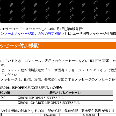
メイン コンテンツにスキップ
OS エラーコード・メッセージ_2024年3月1日_第8版発行:
4 コンソールメッセージ出力内容の設定機能
>
3.4.1 ユーザ固有メッセージ付加
ッセージ付加機能
起動しているとき、コンソールに表示されたメッセージをどのHULFTが表示
ます。
ジは、システム動作環境設定の
ユーザ固有メッセージ（CONSMSG）
で設
してください。
有メッセージは、配信、集信、要求受付が出力するメッセージのメッセージ番
0001 ISP OPEN SUCCESSFUL」の場合
MSGの値
表示されるメッセージ
は空白
XR0001 ISP OPEN SUCCESSFUL
XR0001
1234ABCD
ISP OPEN SUCCESSFUL
ージ付加機能の対象となるのは、配信処理、集信処理、要求受付処理が出力す
配信処理
集信処理