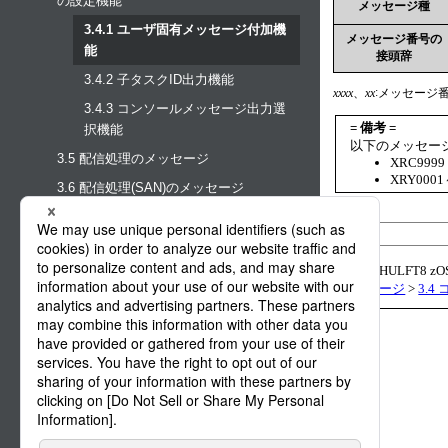
の設定機能
メッセージ種
3.4.1 ユーザ固有メッセージ付加機
メッセージ番号の
能
接頭辞
3.4.2 子タスクID出力機能
:
xxxx
、
xx
メッセージ
3.4.3 コンソールメッセージ出力選
= 備考 =
択機能
以下のメッセー
3.5 配信処理のメッセージ
XRC9999
XRY0001
3.6 配信処理(SAN)のメッセージ
3.7 配信制御のメッセージ
3.8 集信処理のメッセージ
【公式】HULFT8 z
3.9 集信処理(SAN)のメッセージ
3. メッセージ
>
3.
3.10 要求受付のメッセージ
3.11 配信後ジョブ実行または集信後ジ
ョブ実行のメッセージ
3.12 インターナルリーダ動的取得時の
エラーメッセージ
3.13 XRSYSIN定義カードのエラーメッ