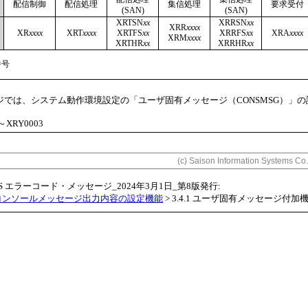
配信制御
配信処理
集信処理
要求受付
(SAN)
(SAN)
XRTSN
xx
XRRSN
xx
XRR
xxxx
XR
xxxx
XRT
xxxx
XRTFS
xx
XRRFS
xx
XRA
xxxx
XRM
xxxx
XRTHR
xx
XRRHR
xx
番号
ジでは、システム動作環境設定の
ユーザ固有メッセージ（CONSMSG）
の
～XRY0003
(c) Saison Information Systems Co.
OS エラーコード・メッセージ_2024年3月1日_第8版発行:
4 コンソールメッセージ出力内容の設定機能
>
3.4.1 ユーザ固有メッセージ付加