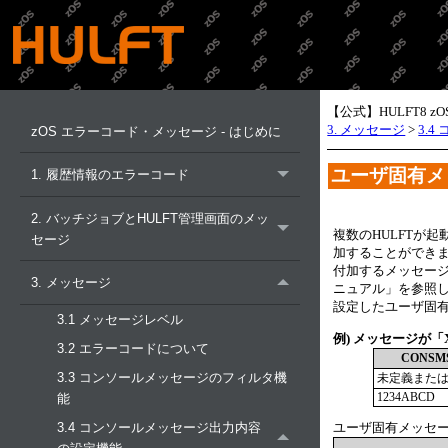
【公式】HULFT8 z
3. メッセージ
>
3.
zOS エラーコード・メッセージ - はじめに
ユーザ固有メ
1. 履歴情報のエラーコード
2. バッチジョブとHULFT管理画面のメッ
複数のHULFTが
セージ
加することができ
付加するメッセー
3. メッセージ
ニュアル」
を参照
設定したユーザ固
3.1 メッセージレベル
例) メッセージが「XR
3.2 エラーコードについて
CONS
3.3 コンソールメッセージのフィルタ機
未定義また
1234ABCD
能
ユーザ固有メッセ
3.4 コンソールメッセージ出力内容