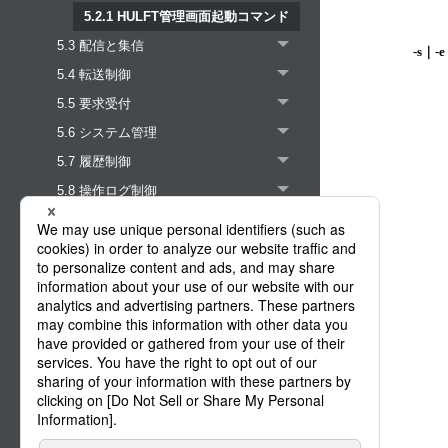
5.2.1 HULFT管理画面起動コマンド
5.3 配信と集信
-s｜-
5.4 転送制御
5.5 要求受付
5.6 システム管理
5.7 履歴制御
5.8 操作ログ制御
6. HULFTのユーティリティ
7. APIについて
付録A. 履歴ファイルのフォーマット
付録B. コード変換一覧
付録C. 困ったとき