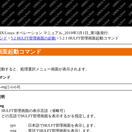
メイン コンテンツにスキップ
NIX/Linux オペレーション マニュアル_2019年3月1日_第5版発行:
マンド
>
5.2 HULFT管理画面の起動
>
5.2.1 HULFT管理画面起動コマンド
画面起動コマンド
を起動すると、処理選択メニュー画面が表示されます。
マンド
-eng] [-s|-e|-8]
説明
eng
HULFT管理画面の表示言語（省略可）
どの言語でHULFT管理画面を表示するかを指定します。
-jpn
: 日本語でHULFT管理画面を表示します。
-eng
: 英語でHULFT管理画面を表示します。