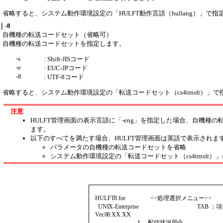
省略すると、システム動作環境設定の
HULFT動作言語（hullang）
で指
e｜-8
自機種の転送コードセット（省略可）
自機種の転送コードセットを指定します。
-s
: Shift-JISコード
-e
: EUC-JPコード
-8
: UTF-8コード
省略すると、システム動作環境設定の
転送コードセット（cs4trnsfr）
で
注意
HULFT管理画面の表示言語に「-eng」を指定した場合、自機種の
ます。
以下のすべてを満たす場合、HULFT管理画面は英語で表示されま
パラメータの自機種の転送コードセットを省略
システム動作環境設定の
転送コードセット（cs4trnsfr）
   HULFT8 for                 <<処理選択メニュー>>     
     UNIX-Enterprise                                        TA
   Ver.08.XX.XX

                               １．配信状況照会
