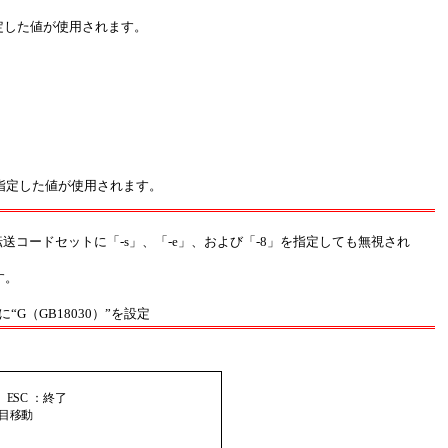
定した値が使用されます。
指定した値が使用されます。
転送コードセットに「-s」、「-e」、および「-8」を指定しても無視され
す。
に“G（GB18030）”を設定
     ESC ：終了

B ：項目移動
