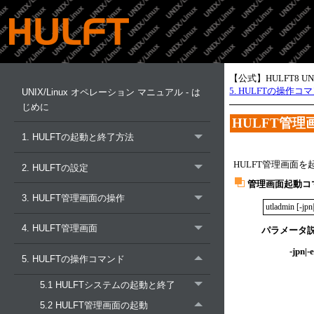
【公式】HULFT8 U
5. HULFTの操作コ
UNIX/Linux オペレーション マニュアル - は
じめに
HULFT
管理
1. HULFTの起動と終了方法
HULFT管理画面
2. HULFTの設定
管理画面起動コ
3. HULFT管理画面の操作
utladmin [-jpn|
4. HULFT管理画面
パラメータ
-jpn|-
5. HULFTの操作コマンド
5.1 HULFTシステムの起動と終了
5.2 HULFT管理画面の起動